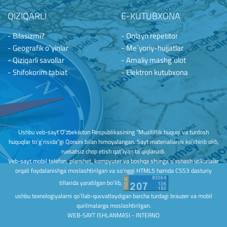
QIZIQARLI
E-KUTUBXONA
- Bilasizmi?
- Onlayn repetitor
- Geografik o`yinlar
- Me`yoriy-hujjatlar
- Qiziqarli savollar
- Amaliy mashg`ulot
- Shifokorim tabiat
- Elektron kutubxona
Ushbu veb-sayt O`zbekiston Respublikasining "Mualliflik huquqi va turdosh
huquqlar to`g`risida"gi Qonuni bilan himoyalangan. Sayt materiallarini ko`chirib olib,
ruxsatsiz chop etish qat`iyan ta`qiqlanadi.
Veb-sayt mobil telefon, planshet, kompyuter va boshqa shunga o'xshash uskunalar
orqali foydalanishga moslashtirilgan va so'nggi HTML5 hamda CSS3 dasturiy
tillarida yaratilgan bo'lib,
ushbu texnologiyalarni qo'llab-quvvatlaydigan barcha turdagi brauzer va mobil
qurilmalarga moslashtirilgan.
WEB-SAYT ISHLANMASI - INTERNO