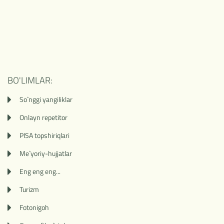
BO'LIMLAR:
So`nggi yangiliklar
Onlayn repetitor
PISA topshiriqlari
Me`yoriy-hujjatlar
Eng eng eng...
Turizm
Fotonigoh