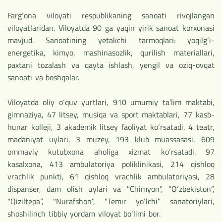
Farg‘ona viloyati respublikaning sanoati rivojlangan
viloyatlaridan. Viloyatda 90 ga yaqin yirik sanoat korxonasi
mavjud. Sanoatining yetakchi tarmoqlari: yoqilg‘i-
energetika, kimyo, mashinasozlik, qurilish materiallari,
paxtani tozalash va qayta ishlash, yengil va oziq-ovqat
sanoati va boshqalar.
Viloyatda oliy o‘quv yurtlari, 910 umumiy ta’lim maktabi,
gimnaziya, 47 litsey, musiqa va sport maktablari, 77 kasb-
hunar kolleji, 3 akademik litsey faoliyat ko‘rsatadi. 4 teatr,
madaniyat uylari, 3 muzey, 193 klub muassasasi, 609
ommaviy kutubxona aholiga xizmat ko‘rsatadi. 97
kasalxona, 413 ambulatoriya poliklinikasi, 214 qishloq
vrachlik punkti, 61 qishloq vrachlik ambulatoriyasi, 28
dispanser, dam olish uylari va "Chimyon”, "O‘zbekiston”,
"Qiziltepa”, "Nurafshon”, "Temir yo‘lchi” sanatoriylari,
shoshilinch tibbiy yordam viloyat bo‘limi bor.