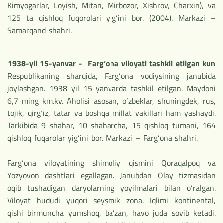
Kimyogarlar, Loyish, Mitan, Mirbozor, Xishrov, Charxin), va
125 ta qishloq fuqorolari yig‘ini bor. (2004). Markazi –
Samarqand shahri.
1938-yil 15-yanvar - Farg‘ona viloyati tashkil etilgan kun
Respublikaning sharqida, Farg‘ona vodiysining janubida
joylashgan. 1938 yil 15 yanvarda tashkil etilgan. Maydoni
6,7 ming km.kv. Aholisi asosan, o‘zbeklar, shuningdek, rus,
tojik, qirg‘iz, tatar va boshqa millat vakillari ham yashaydi.
Tarkibida 9 shahar, 10 shaharcha, 15 qishloq tumani, 164
qishloq fuqarolar yig‘ini bor. Markazi – Farg‘ona shahri.
Farg‘ona viloyatining shimoliy qismini Qoraqalpoq va
Yozyovon dashtlari egallagan. Janubdan Olay tizmasidan
oqib tushadigan daryolarning yoyilmalari bilan o‘ralgan.
Viloyat hududi yuqori seysmik zona. Iqlimi kontinental,
qishi birmuncha yumshoq, ba’zan, havo juda sovib ketadi.