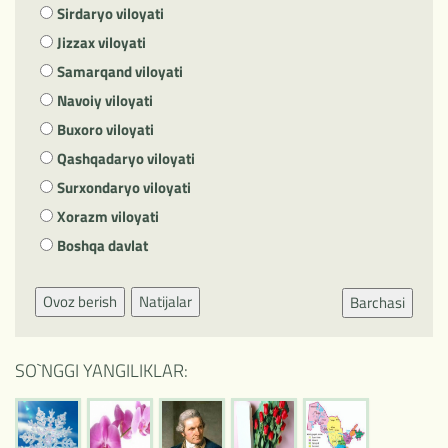
Sirdaryo viloyati
Jizzax viloyati
Samarqand viloyati
Navoiy viloyati
Buxoro viloyati
Qashqadaryo viloyati
Surxondaryo viloyati
Xorazm viloyati
Boshqa davlat
Ovoz berish
Natijalar
Barchasi
SO`NGGI YANGILIKLAR: