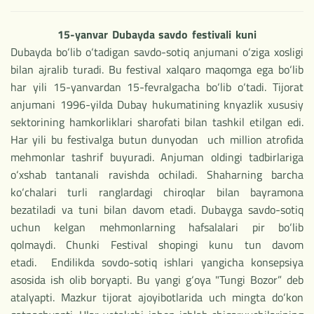
15-yanvar Dubayda savdo festivali kuni
Dubayda bo‘lib o‘tadigan savdo-sotiq anjumani o‘ziga xosligi
bilan ajralib turadi. Bu festival xalqaro maqomga ega bo‘lib
har yili 15-yanvardan 15-fevralgacha bo‘lib o‘tadi. Tijorat
anjumani 1996-yilda Dubay hukumatining knyazlik xususiy
sektorining hamkorliklari sharofati bilan tashkil etilgan edi.
Har yili bu festivalga butun dunyodan uch million atrofida
mehmonlar tashrif buyuradi. Anjuman oldingi tadbirlariga
o‘xshab tantanali ravishda ochiladi. Shaharning barcha
ko‘chalari turli ranglardagi chiroqlar bilan bayramona
bezatiladi va tuni bilan davom etadi. Dubayga savdo-sotiq
uchun kelgan mehmonlarning hafsalalari pir bo‘lib
qolmaydi. Chunki Festival shopingi kunu tun davom
etadi. Endilikda sovdo-sotiq ishlari yangicha konsepsiya
asosida ish olib boryapti. Bu yangi g‘oya "Tungi Bozor” deb
atalyapti. Mazkur tijorat ajoyibotlarida uch mingta do‘kon