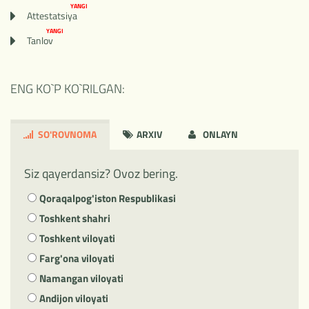
YANGI
Attestatsiya
YANGI
Tanlov
ENG KO`P KO`RILGAN:
SO'ROVNOMA
ARXIV
ONLAYN
Siz qayerdansiz? Ovoz bering.
Qoraqalpog'iston Respublikasi
Toshkent shahri
Toshkent viloyati
Farg'ona viloyati
Namangan viloyati
Andijon viloyati