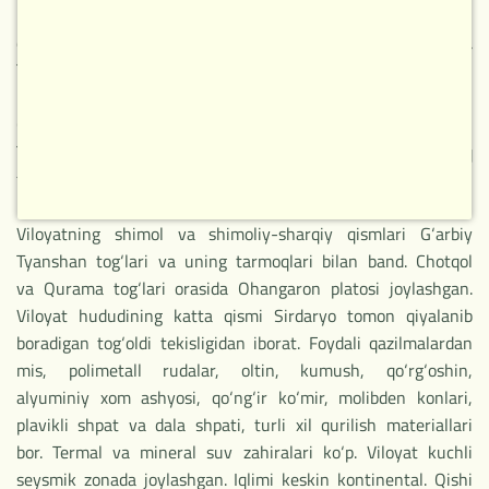
15,26 ming km.kv. Aholisi asosan, o‘zbeklar, shuningdek, rus,
qozoq, tatar, tojik, koreys va boshqa millat vakillari yashaydi.
Tarkibida 17 shahar (Toshkent, Olmaliq, Angren, Ohangaron,
Bekabod, Chirchiq, Yangiyo‘l, Oqqo‘rg‘on, Ohangaron,
G‘azalkent, Bo‘ka, Do‘stobod, Parkent, Piskent, Keles,
To‘ytepa, Chinoz), 15 tuman, 18 shaharcha va 146 qishloq
fuqarolari yig‘ini bor. Markazi – Toshkent shahri.
Viloyatning shimol va shimoliy-sharqiy qismlari G‘arbiy
Tyanshan tog‘lari va uning tarmoqlari bilan band. Chotqol
va Qurama tog‘lari orasida Ohangaron platosi joylashgan.
Viloyat hududining katta qismi Sirdaryo tomon qiyalanib
boradigan tog‘oldi tekisligidan iborat. Foydali qazilmalardan
mis, polimetall rudalar, oltin, kumush, qo‘rg‘oshin,
alyuminiy xom ashyosi, qo‘ng‘ir ko‘mir, molibden konlari,
plavikli shpat va dala shpati, turli xil qurilish materiallari
bor. Termal va mineral suv zahiralari ko‘p. Viloyat kuchli
seysmik zonada joylashgan. Iqlimi keskin kontinental. Qishi