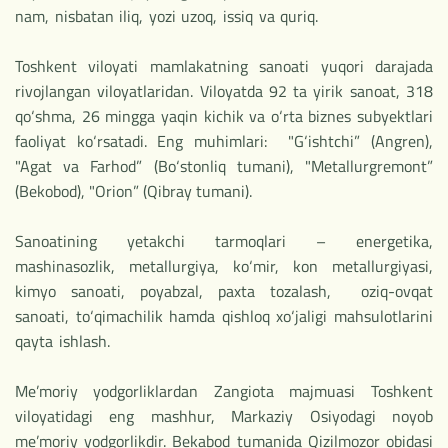
nam, nisbatan iliq, yozi uzoq, issiq va quriq.
Toshkent viloyati mamlakatning sanoati yuqori darajada
rivojlangan viloyatlaridan. Viloyatda 92 ta yirik sanoat, 318
qo‘shma, 26 mingga yaqin kichik va o‘rta biznes subyektlari
faoliyat ko‘rsatadi. Eng muhimlari: "G‘ishtchi” (Angren),
"Agat va Farhod” (Bo‘stonliq tumani), "Metallurgremont”
(Bekobod), "Orion” (Qibray tumani).
Sanoatining yetakchi tarmoqlari – energetika,
mashinasozlik, metallurgiya, ko‘mir, kon metallurgiyasi,
kimyo sanoati, poyabzal, paxta tozalash, oziq-ovqat
sanoati, to‘qimachilik hamda qishloq xo‘jaligi mahsulotlarini
qayta ishlash.
Me’moriy yodgorliklardan Zangiota majmuasi Toshkent
viloyatidagi eng mashhur, Markaziy Osiyodagi noyob
me’moriy yodgorlikdir. Bekabod tumanida Qizilmozor obidasi