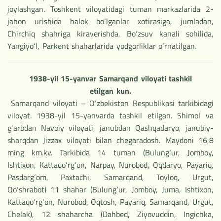
joylashgan. Toshkent viloyatidagi tuman markazlarida 2-
jahon urishida halok bo‘lganlar xotirasiga, jumladan,
Chirchiq shahriga kiraverishda, Bo‘zsuv kanali sohilida,
Yangiyo‘l, Parkent shaharlarida yodgorliklar o‘rnatilgan.
1938-yil 15-yanvar Samarqand viloyati tashkil
etilgan kun.
Samarqand viloyati – O‘zbekiston Respublikasi tarkibidagi
viloyat. 1938-yil 15-yanvarda tashkil etilgan. Shimol va
g‘arbdan Navoiy viloyati, janubdan Qashqadaryo, janubiy-
sharqdan Jizzax viloyati bilan chegaradosh. Maydoni 16,8
ming km.kv. Tarkibida 14 tuman (Bulung‘ur, Jomboy,
Ishtixon, Kattaqo‘rg‘on, Narpay, Nurobod, Oqdaryo, Payariq,
Pasdarg‘om, Paxtachi, Samarqand, Toyloq, Urgut,
Qo‘shrabot) 11 shahar (Bulung‘ur, Jomboy, Juma, Ishtixon,
Kattaqo‘rg‘on, Nurobod, Oqtosh, Payariq, Samarqand, Urgut,
Chelak), 12 shaharcha (Dahbed, Ziyovuddin, Ingichka,