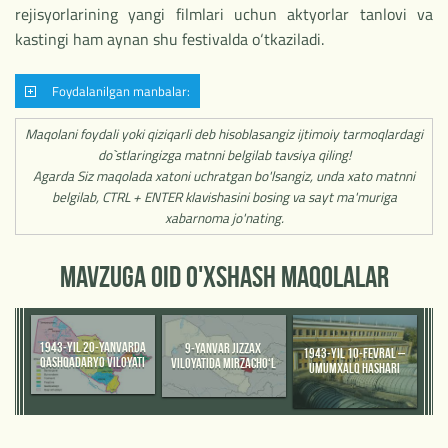
rejisyorlarining yangi filmlari uchun aktyorlar tanlovi va
kastingi ham aynan shu festivalda o‘tkaziladi.
Foydalanilgan manbalar:
Maqolani foydali yoki qiziqarli deb hisoblasangiz ijtimoiy tarmoqlardagi
do`stlaringizga matnni belgilab tavsiya qiling!
Agarda Siz maqolada xatoni uchratgan bo'lsangiz, unda xato matnni
belgilab, CTRL + ENTER klavishasini bosing va sayt ma'muriga
xabarnoma jo'nating.
MAVZUGA OID O'XSHASH MAQOLALAR
1943-YIL 20-YANVARDA
9-YANVAR JIZZAX
1943-YIL 10-FEVRAL –
QASHQADARYO VILOYATI
VILOYATIDA MIRZACHO‘L
UMUMXALQ HASHARI
TASHKIL ETILGAN KUN
VA PAXTAKOR TUMANLARI
YO‘LI BILAN FARHOD GES
TASHKIL ETILGAN KUN.
QURILISHI BOSHLANGAN.