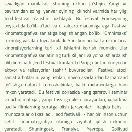
sevadigan mamlakat. Shuning uchun jo‘shqin Yangi yil
bayramidan so‘ng, yanvar oyining ikkinchi yarmida har yilgi
Jeod festivali o‘z ishini boshlaydi. Bu festival Fransiyaning
poytaxtida bo'lib o‘tadi va u xalqaro maqomiga ega. Festival
kinomatоgrafiya san'atiga bag‘ishlangan bo‘lib, "Omnimaks”
texnologiyasidan foydalaniladi. Shu kunlari katta ekranlarda
kinorejisyorlarning turli хil ishlarini ko‘rish mumkin. Ular
kinomatоgrafiya san'atining turli хil janr va yo‘nalishlarda ish
olib borishadi. Jeod festival kunlarida Parijga butun dunyodan
aktyor va rejissyorlar tashrif buyuradilar. Festival atoqli
san'at arboblarini yangi ishlari, noyob asarlaridan barhamand
bo‘lishga nafaqat tomoshabinlar, balki mehmonlarga ham
imkon yaratadi. Bu festival doirasida keng qamrovli seminar
va ochiq muloqat, yangi tasvirga olish jarayonlari, xujjatli va
badiiy filmlarning suratga olish jarayonlari haqida bahs -
munozaralar o‘tkaziladi. Jeod festivali - har bir inson uchun
sehrli kinomatografiya olamiga sayohat qilish imkonini
yaratadi. Shuningdek, Fransiya, Yevropa, Gollivud