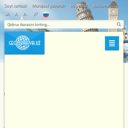
Sayt xaritasi
Murojaat yuborish
Repetitor
Reklama
2
+A
A
A-
X
Bosh sahifa
/
Muhim va mashhur sanalar
/ 1938-yil 15-yanvar –
Bo'limlar
Toshkent, Samarqand va Farg`ona viloyatlari tashkil qilingan kun.
1938-yil 15-yanvar – Toshkent, Samarqand va
Farg`ona viloyatlari tashkil qilingan kun.
3 779
15-01-2026, 00:00
Muhim va mashhur sanalar
Toshken viloyati – respublikaning shimoliy-sharqida
joylashgan. 1938-yil 15-yanvarda tashkil qilingan. Maydoni