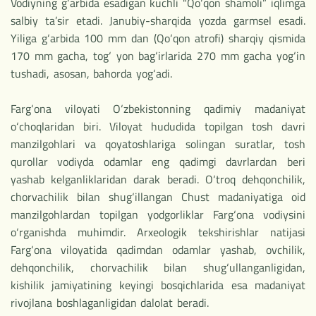
Vodiyning g‘arbida esadigan kuchli "Qo‘qon shamoli” iqlimga
salbiy ta’sir etadi. Janubiy-sharqida yozda garmsel esadi.
Yiliga g‘arbida 100 mm dan (Qo‘qon atrofi) sharqiy qismida
170 mm gacha, tog‘ yon bag‘irlarida 270 mm gacha yog‘in
tushadi, asosan, bahorda yog‘adi.
Farg‘ona viloyati O‘zbekistonning qadimiy madaniyat
o‘choqlaridan biri. Viloyat hududida topilgan tosh davri
manzilgohlari va qoyatoshlariga solingan suratlar, tosh
qurollar vodiyda odamlar eng qadimgi davrlardan beri
yashab kelganliklaridan darak beradi. O‘troq dehqonchilik,
chorvachilik bilan shug‘illangan Chust madaniyatiga oid
manzilgohlardan topilgan yodgorliklar Farg‘ona vodiysini
o‘rganishda muhimdir. Arxeologik tekshirishlar natijasi
Farg‘ona viloyatida qadimdan odamlar yashab, ovchilik,
dehqonchilik, chorvachilik bilan shug‘ullanganligidan,
kishilik jamiyatining keyingi bosqichlarida esa madaniyat
rivojlana boshlaganligidan dalolat beradi.