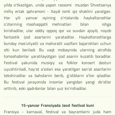
yilda o‘tkazilgan, unda yapon rassomi muzdan Shvetsariya
milliy ertak qahramoni - Xaydi ismli qiz shaklini yaratgan.
Har yili yanvar oyining o‘rtalarida haykaltaroshlar
o‘zlarining mashaqqatli mehnatlari bilan ishga
kirishadilar, ular oddiy oppoq qor va suvdan ajoyib, noyob
fantastik ijod asarlarini yaratadilar. Haykaltoroshlarga
bunday mas'uliyatli va mahoratli vazifani bajarishlari uchun
olti kun beriladi. Bu vaqt mobaynida ularning atrofida
tomoshabinlar yaratilayotgan ijod asarini kuzatib boradilar.
Festival yakunida musiqiy va folklor konsert dasturi
uyushtiriladi, hay'at a'zolari esa yaratilgan san'at asarilarini
tekshiradilar va baholarini berib, g‘oliblarni e'lon qiladilar.
Bu festival jarayonida insonlar yangidan yangi do‘stlar
orttirib, eski qadrdonlar bilan yuz ko‘rishadilar.
15-yanvar Fransiyada Jeod festival kuni
Fransiya - karnaval, festival va bayramlarni juda ham