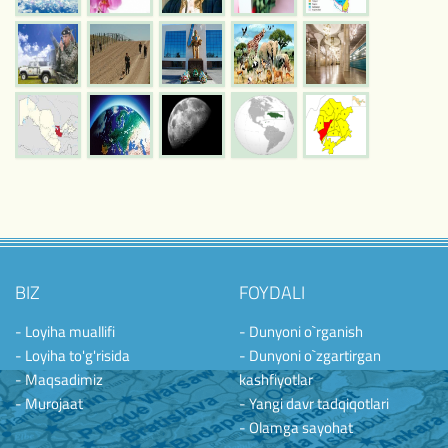
BIZ
FOYDALI
- Loyiha muallifi
- Dunyoni o`rganish
- Loyiha to'g'risida
- Dunyoni o`zgartirgan
- Maqsadimiz
kashfiyotlar
- Murojaat
- Yangi davr tadqiqotlari
- Olamga sayohat