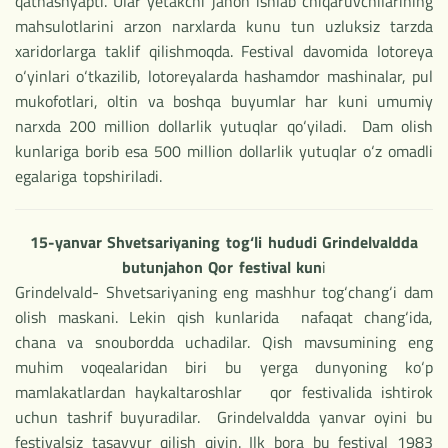
qatnashyapti. Ular yetakchi jahon ishlab chiqaruvchilarining
mahsulotlarini arzon narxlarda kunu tun uzluksiz tarzda
xaridorlarga taklif qilishmoqda. Festival davomida lotoreya
o‘yinlari o‘tkazilib, lotoreyalarda hashamdor mashinalar, pul
mukofotlari, oltin va boshqa buyumlar har kuni umumiy
narxda 200 million dollarlik yutuqlar qo‘yiladi. Dam olish
kunlariga borib esa 500 million dollarlik yutuqlar o‘z omadli
egalariga topshiriladi.
15-yanvar Shvetsariyaning tog‘li hududi Grindelvaldda
butunjahon Qor festival kun
i
Grindelvald- Shvetsariyaning eng mashhur tog‘chang‘i dam
olish maskani. Lekin qish kunlarida nafaqat chang‘ida,
chana va snoubordda uchadilar. Qish mavsumining eng
muhim voqealaridan biri bu yerga dunyoning ko‘p
mamlakatlardan haykaltaroshlar qor festivalida ishtirok
uchun tashrif buyuradilar. Grindelvaldda yanvar oyini bu
festivalsiz tasavvur qilish qiyin. Ilk bora bu festival 1983