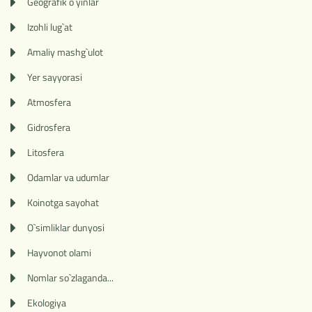
Geografik o`yinlar
Izohli lug`at
Amaliy mashg`ulot
Yer sayyorasi
Atmosfera
Gidrosfera
Litosfera
Odamlar va udumlar
Koinotga sayohat
O`simliklar dunyosi
Hayvonot olami
Nomlar so`zlaganda...
Ekologiya