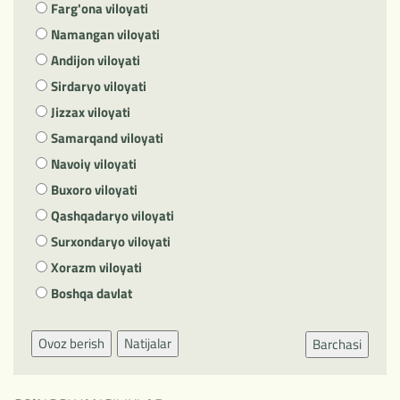
Farg'ona viloyati
Namangan viloyati
Andijon viloyati
Sirdaryo viloyati
Jizzax viloyati
Samarqand viloyati
Navoiy viloyati
Buxoro viloyati
Qashqadaryo viloyati
Surxondaryo viloyati
Xorazm viloyati
Boshqa davlat
Ovoz berish
Natijalar
Barchasi