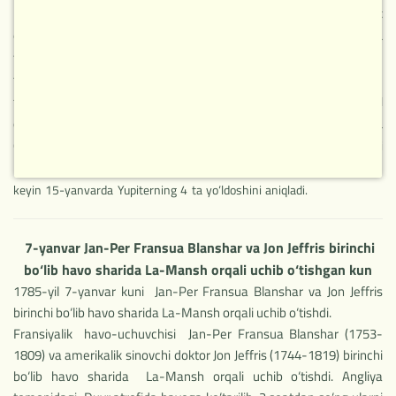
billur shar deb hisoblangan Oyda aslida, Yer kabi tog‘liklardan iborat
ekanligini aniqladi. Bundan tashqari tog‘larning quyosh nurlarida
tashlagan soyasiga qarab Galiley ularning aniq balandligini – 7 km
to‘g‘ri belgilab berdi. Galiley birinchi bo‘lib kuzatuv trubasidan
foydalanish kerakligini fahmladi, kuzatuv trubasi bundan yarim yil
oldin astronomik kuzatuvlar uchun Gollandiyada ixtiro qilingan va
Galiley tomonidan takomillashtirilgan edi. Oy tog‘larining aniqlanishi
buyuk olimning birinchi astronomik kashfiyoti bo‘ldi. Galiley Bundan
keyin 15-yanvarda Yupiterning 4 ta yo‘ldoshini aniqladi.
7-yanvar Jan-Per Fransua Blanshar va Jon Jeffris birinchi
bo‘lib havo sharida La-Mansh orqali uchib o‘tishgan kun
1785-yil 7-yanvar kuni Jan-Per Fransua Blanshar va Jon Jeffris
birinchi bo‘lib havo sharida La-Mansh orqali uchib o‘tishdi.
Fransiyalik havo-uchuvchisi Jan-Per Fransua Blanshar (1753-
1809) va amerikalik sinovchi doktor Jon Jeffris (1744-1819) birinchi
bo‘lib havo sharida La-Mansh orqali uchib o‘tishdi. Angliya