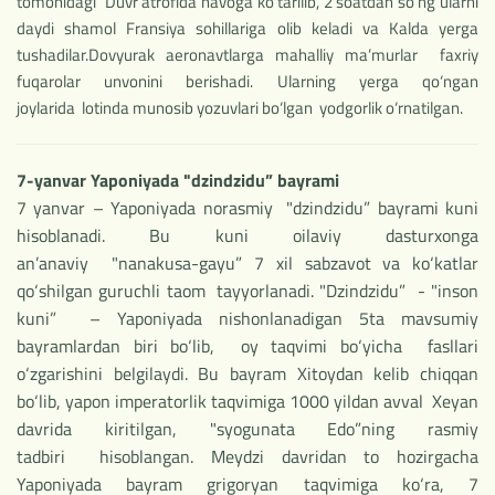
tomonidagi Duvr atrofida havoga ko‘tarilib, 2 soatdan so‘ng ularni
daydi shamol Fransiya sohillariga olib keladi va Kalda yerga
tushadilar.Dovyurak aeronavtlarga mahalliy ma’murlar faxriy
fuqarolar unvonini berishadi. Ularning yerga qo‘ngan
joylarida lotinda munosib yozuvlari bo‘lgan yodgorlik o‘rnatilgan.
7-yanvar Yaponiyada "dzindzidu” bayram
i
7 yanvar – Yaponiyada norasmiy "dzindzidu” bayrami kuni
hisoblanadi. Bu kuni oilaviy dasturxonga
an’anaviy "nanakusa-gayu” 7 xil sabzavot va ko‘katlar
qo‘shilgan guruchli taom tayyorlanadi. "Dzindzidu” - "inson
kuni” – Yaponiyada nishonlanadigan 5ta mavsumiy
bayramlardan biri bo‘lib, oy taqvimi bo‘yicha fasllari
o‘zgarishini belgilaydi. Bu bayram Xitoydan kelib chiqqan
bo‘lib, yapon imperatorlik taqvimiga 1000 yildan avval Xeyan
davrida kiritilgan, "syogunata Edo”ning rasmiy
tadbiri hisoblangan. Meydzi davridan to hozirgacha
Yaponiyada bayram grigoryan taqvimiga ko‘ra, 7