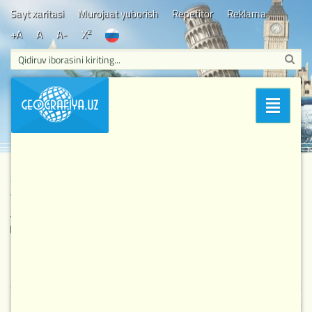
Sayt xaritasi
Murojaat yuborish
Repetitor
Reklama
2
+A
A
A-
X
Bosh sahifa
/
Muhim va mashhur sanalar
/ Galileo Galiley 1610-yil
Bo'limlar
7-yanvarda Oy yuzidagi tog‘liklarni aniqlagan.
Galileo Galiley 1610-yil 7-yanvarda Oy yuzidagi
tog‘liklarni aniqlagan.
2 817
7-01-2026, 00:00
Muhim va mashhur sanalar
Galileo Galiley osmon jismlarini kuzatuv trubasi orqali
kuzatayotib, qadimgi zamonlardan beri mukammal tekis, hattoki