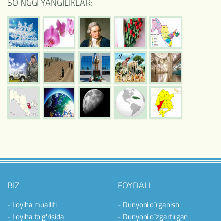
SO`NGGI YANGILIKLAR:
BIZ
FOYDALI
- Loyiha muallifi
- Dunyoni o`rganish
- Loyiha to'g'risida
- Dunyoni o`zgartirgan