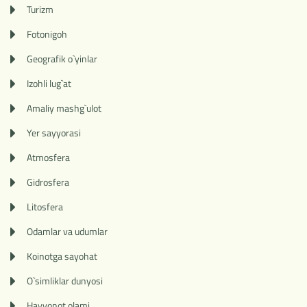
Turizm
Fotonigoh
Geografik o`yinlar
Izohli lug`at
Amaliy mashg`ulot
Yer sayyorasi
Atmosfera
Gidrosfera
Litosfera
Odamlar va udumlar
Koinotga sayohat
O`simliklar dunyosi
Hayvonot olami