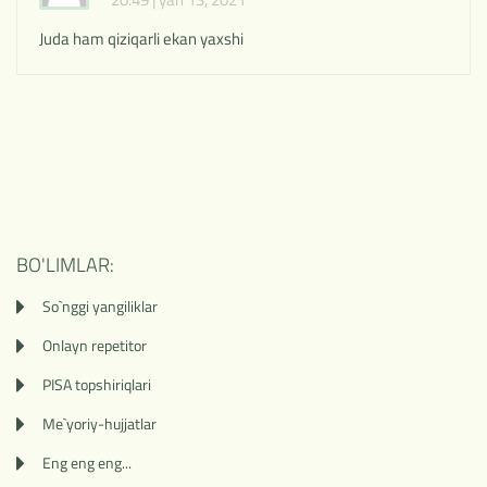
Juda ham qiziqarli ekan yaxshi
BO'LIMLAR:
So`nggi yangiliklar
Onlayn repetitor
PISA topshiriqlari
Me`yoriy-hujjatlar
Eng eng eng...