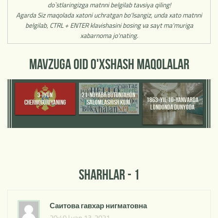
do`stlaringizga matnni belgilab tavsiya qiling!
Agarda Siz maqolada xatoni uchratgan bo'lsangiz, unda xato matnni
belgilab, CTRL + ENTER klavishasini bosing va sayt ma'muriga
xabarnoma jo'nating.
MAVZUGA OID O'XSHASH MAQOLALAR
21-NOYABR BUTUNJAHON
3-IYUN
1863-YIL 10-YANVARDA
SALOMLASHISH KUNI
CHERNOGORIYANING
LONDONDA DUNYODA
MUSTAQILLIK KUNI
BIRINCHI METRO
OCHILGAN KUN.
SHARHLAR - 1
Саитова гавхар нигматовна
20:49 | yan 13, 2021