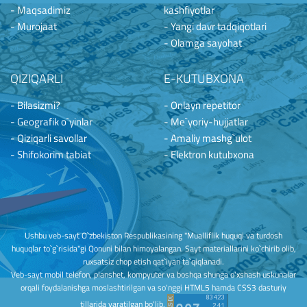
- Maqsadimiz
kashfiyotlar
- Murojaat
- Yangi davr tadqiqotlari
- Olamga sayohat
QIZIQARLI
E-KUTUBXONA
- Bilasizmi?
- Onlayn repetitor
- Geografik o`yinlar
- Me`yoriy-hujjatlar
- Qiziqarli savollar
- Amaliy mashg`ulot
- Shifokorim tabiat
- Elektron kutubxona
Ushbu veb-sayt O`zbekiston Respublikasining "Mualliflik huquqi va turdosh
huquqlar to`g`risida"gi Qonuni bilan himoyalangan. Sayt materiallarini ko`chirib olib,
ruxsatsiz chop etish qat`iyan ta`qiqlanadi.
Veb-sayt mobil telefon, planshet, kompyuter va boshqa shunga o'xshash uskunalar
orqali foydalanishga moslashtirilgan va so'nggi HTML5 hamda CSS3 dasturiy
tillarida yaratilgan bo'lib,