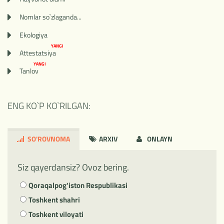
Nomlar so`zlaganda...
Ekologiya
YANGI
Attestatsiya
YANGI
Tanlov
ENG KO`P KO`RILGAN:
SO'ROVNOMA
ARXIV
ONLAYN
Siz qayerdansiz? Ovoz bering.
Qoraqalpog'iston Respublikasi
Toshkent shahri
Toshkent viloyati