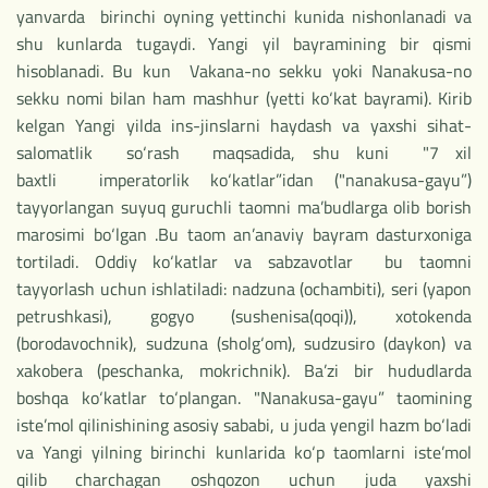
yanvarda birinchi oyning yettinchi kunida nishonlanadi va
shu kunlarda tugaydi. Yangi yil bayramining bir qismi
hisoblanadi. Bu kun Vakana-no sekku yoki Nanakusa-no
sekku nomi bilan ham mashhur (yetti ko‘kat bayrami). Kirib
kelgan Yangi yilda ins-jinslarni haydash va yaxshi sihat-
salomatlik so‘rash maqsadida, shu kuni "7 xil
baxtli imperatorlik ko‘katlar”idan ("nanakusa-gayu”)
tayyorlangan suyuq guruchli taomni ma’budlarga olib borish
marosimi bo‘lgan .Bu taom an’anaviy bayram dasturxoniga
tortiladi. Oddiy ko‘katlar va sabzavotlar bu taomni
tayyorlash uchun ishlatiladi: nadzuna (ochambiti), seri (yapon
petrushkasi), gogyo (sushenisa(qoqi)), xotokenda
(borodavochnik), sudzuna (sholg‘om), sudzusiro (daykon) va
xakobera (peschanka, mokrichnik). Ba’zi bir hududlarda
boshqa ko‘katlar to‘plangan. "Nanakusa-gayu” taomining
iste’mol qilinishining asosiy sababi, u juda yengil hazm bo‘ladi
va Yangi yilning birinchi kunlarida ko‘p taomlarni iste’mol
qilib charchagan oshqozon uchun juda yaxshi