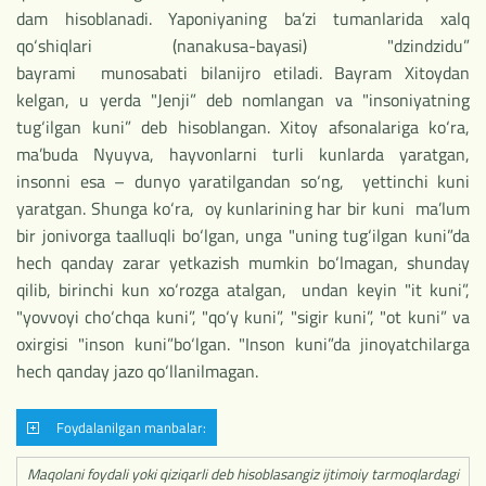
dam hisoblanadi. Yaponiyaning ba’zi tumanlarida xalq
qo‘shiqlari (nanakusa-bayasi) "dzindzidu”
bayrami munosabati bilanijro etiladi. Bayram Xitoydan
kelgan, u yerda "Jenji” deb nomlangan va "insoniyatning
tug‘ilgan kuni” deb hisoblangan. Xitoy afsonalariga ko‘ra,
ma’buda Nyuyva, hayvonlarni turli kunlarda yaratgan,
insonni esa – dunyo yaratilgandan so‘ng, yettinchi kuni
yaratgan. Shunga ko‘ra, oy kunlarining har bir kuni ma’lum
bir jonivorga taalluqli bo‘lgan, unga "uning tug‘ilgan kuni”da
hech qanday zarar yetkazish mumkin bo‘lmagan, shunday
qilib, birinchi kun xo‘rozga atalgan, undan keyin "it kuni”,
"yovvoyi cho‘chqa kuni”, "qo‘y kuni”, "sigir kuni”, "ot kuni” va
oxirgisi "inson kuni”bo‘lgan. "Inson kuni”da jinoyatchilarga
hech qanday jazo qo‘llanilmagan.
Foydalanilgan manbalar:
Maqolani foydali yoki qiziqarli deb hisoblasangiz ijtimoiy tarmoqlardagi