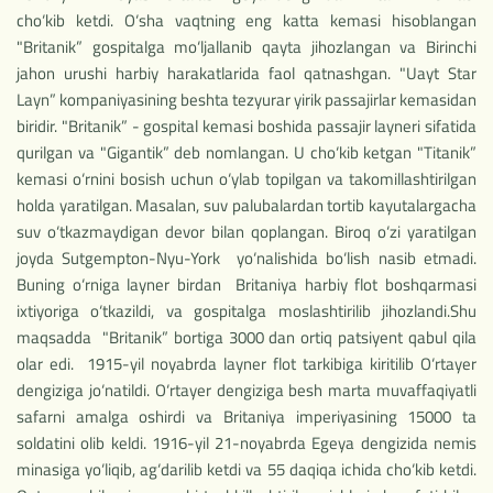
cho‘kib ketdi. O‘sha vaqtning eng katta kemasi hisoblangan
"Britanik” gospitalga mo‘ljallanib qayta jihozlangan va Birinchi
jahon urushi harbiy harakatlarida faol qatnashgan. "Uayt Star
Layn” kompaniyasining beshta tezyurar yirik passajirlar kemasidan
biridir. "Britanik” - gospital kemasi boshida passajir layneri sifatida
qurilgan va "Gigantik” deb nomlangan. U cho‘kib ketgan "Titanik”
kemasi o‘rnini bosish uchun o‘ylab topilgan va takomillashtirilgan
holda yaratilgan. Masalan, suv palubalardan tortib kayutalargacha
suv o‘tkazmaydigan devor bilan qoplangan. Biroq o‘zi yaratilgan
joyda Sutgempton-Nyu-York yo‘nalishida bo‘lish nasib etmadi.
Buning o‘rniga layner birdan Britaniya harbiy flot boshqarmasi
ixtiyoriga o‘tkazildi, va gospitalga moslashtirilib jihozlandi.Shu
maqsadda "Britanik” bortiga 3000 dan ortiq patsiyent qabul qila
olar edi. 1915-yil noyabrda layner flot tarkibiga kiritilib O‘rtayer
dengiziga jo‘natildi. O‘rtayer dengiziga besh marta muvaffaqiyatli
safarni amalga oshirdi va Britaniya imperiyasining 15000 ta
soldatini olib keldi. 1916-yil 21-noyabrda Egeya dengizida nemis
minasiga yo‘liqib, ag‘darilib ketdi va 55 daqiqa ichida cho‘kib ketdi.