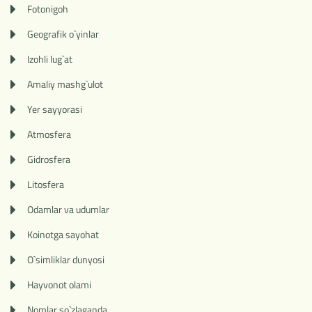
Fotonigoh
Geografik o`yinlar
Izohli lug`at
Amaliy mashg`ulot
Yer sayyorasi
Atmosfera
Gidrosfera
Litosfera
Odamlar va udumlar
Koinotga sayohat
O`simliklar dunyosi
Hayvonot olami
Nomlar so`zlaganda...