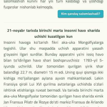
salomlashish kunini har yili turli kasbdagi va yoshdagi
fuqarolar nishonlab kelmoqda.
Kim qanday salomlashadi?
21-noyabr tarixda birinchi marta insonni havo sharida
uchishi kuzatilgan kun
Insonni havoga ko‘tarish fikri aka-uka Mongolfyalarga
tegishli. Ular shu maqsadda uchish apparatini yasash
g‘oyasini ilgari surdilar. Bunday apparatni ya'ni issiq havo
bilan to‘ldirilgan havo shari boshqaruvchisiz 1783-yil 5-
iyunda uchirildi. Ular tomonidan qurilgan yirik shar
balandligi 22.7 m, diametri 15 m edi. Uning quyi qismiga ikki
kishiga mo‘ljallangan aylana ayvon mahkamlanadi. Lekin
Fransiya qiroli Lui XVI qurilma avtorlariga uchishda o‘zlari
ishtirok etishlariga ruxsat bermadi. Va tarixda birinchi marta
aka-uka Mongolfyalar tomonidan qurilgan havo sharida ximik
Jan Fransua Pilatr de Rozye do‘sti markiz Fransua de Arlando