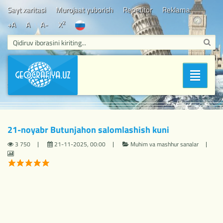
Sayt xaritasi
Murojaat yuborish
Repetitor
Reklama
2
+A
A
A-
X
Bosh sahifa
/
Muhim va mashhur sanalar
/ 21-noyabr Butunjahon
Bo'limlar
salomlashish kuni
21-noyabr Butunjahon salomlashish kuni
3 750
21-11-2025, 00:00
Muhim va mashhur sanalar