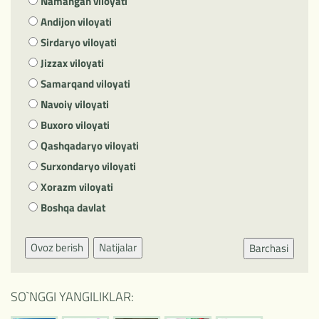
Namangan viloyati
Andijon viloyati
Sirdaryo viloyati
Jizzax viloyati
Samarqand viloyati
Navoiy viloyati
Buxoro viloyati
Qashqadaryo viloyati
Surxondaryo viloyati
Xorazm viloyati
Boshqa davlat
Ovoz berish
Natijalar
Barchasi
SO`NGGI YANGILIKLAR: