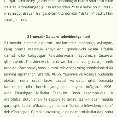
Qutqaruvchilarning yaxshi tashkillashtirilgan ishlari sharofati bilan
1136 ta jarohatlangan guruh a'zolaridan 21 tasi halok bo‘ldi. 2000-
yil rejissyor Brayan Trengard-Smit tomonidan "Britanik” badiiy filmi
suratga olindi.
21-noyabr Xalqaro televideniya kuni
21-noyabr cheksiz axborotu ma'lumotlar makoniga aylangan,
keng omma ma'naviy ehtiyojlarini qondiruvchi vosita sifatida
xizmat qilib kelayotgan televideniyasiz hayotimizni tasavvur
qilolmaymiz. Televideniya tarixi deyarli bir asr avvalgi davrga borib
taqaladi. Zamonaviy yassi ekranli televizorlarning bobokalonlari XX
asrning yigirmanchi yillarida, AQSh, Yaponiya va Rossiya hududida
elektron nurlar orqali tasvir uzatish va qabul qilish borasida
tadqiqotlar olib borish jarayonida paydo bo'lgan. 1996-
yilda Birlashgan Millatlar Tashkiloti Bosh assambleyasi ilk
marotaba Butunjahon televizion forumini tashkil etish haqida
qaror qilib, tadbir o'tkaziladigan sanani "Xalqaro televideniya kuni"
deb e'lon qilgan. Garchi dunyoning ko'pgina mamlakatlaridagi soha