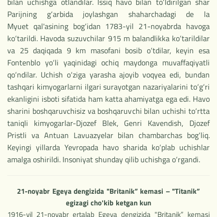
bilan uchishga otlandilar. Issiq havo bilan to‘ldirilgan shar
Parijning g‘arbida joylashgan shaharchadagi de la
Myuet qal'asining bog‘idan 1783-yil 21-noyabrda havoga
ko‘tarildi. Havoda suzuvchilar 915 m balandlikka ko‘tarildilar
va 25 daqiqada 9 km masofani bosib o‘tdilar, keyin esa
Fontenblo yo‘li yaqinidagi ochiq maydonga muvaffaqiyatli
qo‘ndilar. Uchish o‘ziga yarasha ajoyib voqyea edi, bundan
tashqari kimyogarlarni ilgari surayotgan nazariyalarini to‘g‘ri
ekanligini isboti sifatida ham katta ahamiyatga ega edi. Havo
sharini boshqaruvchisiz va boshqaruvchi bilan uchishi to‘rtta
taniqli kimyogarlar-Djozef Blek, Genri Kavendish, Djozef
Pristli va Antuan Lavuazyelar bilan chambarchas bog‘liq.
Keyingi yillarda Yevropada havo sharida ko‘plab uchishlar
amalga oshirildi. Insoniyat shunday qilib uchishga o‘rgandi.
21-noyabr Egeya dengizida "Britanik” kemasi – "Titanik”
egizagi cho'kib ketgan kun
1916-yil 21-noyabr ertalab Egeya dengizida "Britanik” kemasi