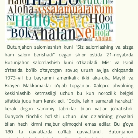
Butunjahon salomlashish kuni "Siz salomlashing va sizga
ham salom berishadi” degan shior ostida 21-noyabrda
Butunjahon salomlashish kuni o'tkaziladi. Misr va Isroil
o'rtasida bo'lib o'tayotgan sovuq urush avjiga chiqqanda
1973-yil bu bayramni amerikalik ikki aka-uka Maykl va
Brayen Makkomaklar o'ylab topganlar. Xalqaro ahvolning
keskinlashib ketmasligi uchun bu kun norozilik belgisi
sifatida juda ham kerak edi. "Oddiy, lekin samarali harakat”
kerak degan samimiy tabriklar bilan xatlar jo'natishdi.
Dunyoda tinchlik bo'lishi uchun ular o'zlarining g'oyalari
bilan hech kimni majbur qilmoqchi emas edilar. Bu g'oya
180 ta davlatlarda qo'llab quvvatlandi. Butunjahon