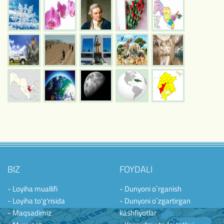
BIZ
FOYDALI
- Loyiha muallifi
- Dunyoni o`rganish
- Loyiha to'g'risida
- Dunyoni o`zgartirgan
- Maqsadimiz
kashfiyotlar