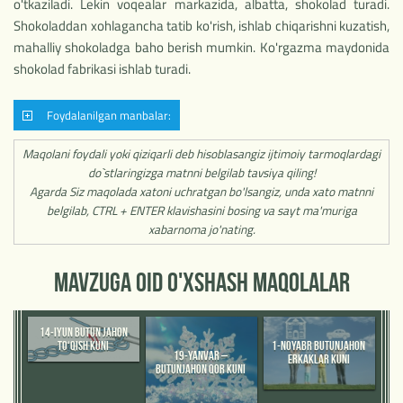
o'tkaziladi. Lekin voqealar markazida, albatta, shokolad turadi.
Shokoladdan xohlagancha tatib ko'rish, ishlab chiqarishni kuzatish,
mahalliy shokoladga baho berish mumkin. Ko'rgazma maydonida
shokolad fabrikasi ishlab turadi.
Foydalanilgan manbalar:
Maqolani foydali yoki qiziqarli deb hisoblasangiz ijtimoiy tarmoqlardagi
do`stlaringizga matnni belgilab tavsiya qiling!
Agarda Siz maqolada xatoni uchratgan bo'lsangiz, unda xato matnni
belgilab, CTRL + ENTER klavishasini bosing va sayt ma'muriga
xabarnoma jo'nating.
MAVZUGA OID O'XSHASH MAQOLALAR
14-IYUN BUTUN JAHON
TO‘QISH KUNI
1-NOYABR BUTUNJAHON
19-YANVAR –
ERKAKLAR KUNI
BUTUNJAHON QOR KUNI