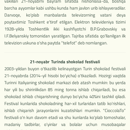
vakillari 21-noyabrni bayram sifatida nishonlasa-da, boshqa
barcha ayyomlar kabi ushbu kunda ham javlon urib ishlayveradilar.
Darvoqe, ko'plab manbalarda televizorning vatani deya
poytaxtimiz Toshkent e'tirof etilgan. Elektron televideniya tizimi
1928-yilda Toshkentlik ikki kashfiyotchi B.P.Grabovskiy va
I.F.Belyanskiy tomonidan yaratilgan. Tajriba sifatida qo'llanilgan ilk
televizion uskuna o'sha paytda "telefot” deb nomlangan.
21-noyabr Turinda shokolad festivali
2003-yildan buyon o'tkazilib kelinayotgan Turin shokolad festivali
21-noyabrda (2014-yil hisobi bo'yicha) o'tkaziladi. Hozirgi vaqtda
Turinni Italiyaning shokolad markazi deb atash mumkin: bu yerda
har yili bu shirinlikdan 85 ming tonna ishlab chiqariladi, bu esa
shokolad ishlab chiqarishning dunyo bo'yicha 40%ini tashkil qiladi.
Festival kunlarida shokoladning har-xil turlaridan tatib ko'rishlari,
ishlab chiqarish jarayonlarini kuzatishlari mumkin. "CioccolaTo”
festivali o'n kun davom etadi va shu kunlarda ko'plab tomoshalar,
madaniy tadbirlar, o'yinlar va bolalar uchun musobaqalar