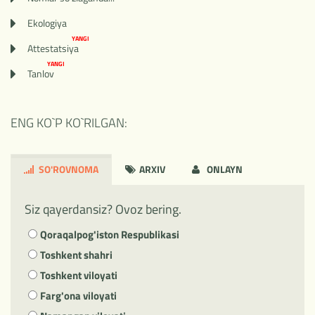
Ekologiya
YANGI
Attestatsiya
YANGI
Tanlov
ENG KO`P KO`RILGAN:
SO'ROVNOMA
ARXIV
ONLAYN
Siz qayerdansiz? Ovoz bering.
Qoraqalpog'iston Respublikasi
Toshkent shahri
Toshkent viloyati
Farg'ona viloyati