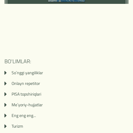
BO'LIMLAR:
So`nggi yangiliklar
Onlayn repetitor
PISA topshiriqlari
Me`yoriy-hujjatlar
Eng eng eng...
Turizm