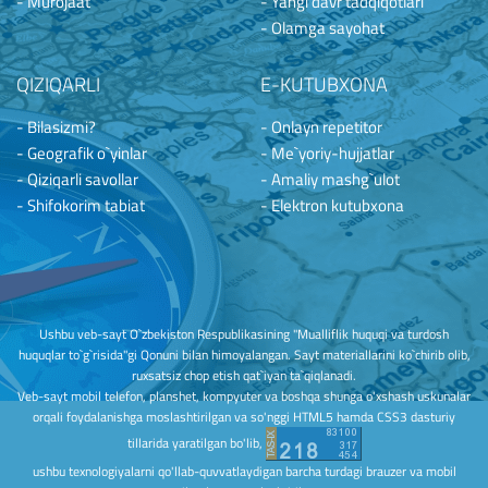
- Murojaat
- Yangi davr tadqiqotlari
- Olamga sayohat
QIZIQARLI
E-KUTUBXONA
- Bilasizmi?
- Onlayn repetitor
- Geografik o`yinlar
- Me`yoriy-hujjatlar
- Qiziqarli savollar
- Amaliy mashg`ulot
- Shifokorim tabiat
- Elektron kutubxona
Ushbu veb-sayt O`zbekiston Respublikasining "Mualliflik huquqi va turdosh
huquqlar to`g`risida"gi Qonuni bilan himoyalangan. Sayt materiallarini ko`chirib olib,
ruxsatsiz chop etish qat`iyan ta`qiqlanadi.
Veb-sayt mobil telefon, planshet, kompyuter va boshqa shunga o'xshash uskunalar
orqali foydalanishga moslashtirilgan va so'nggi HTML5 hamda CSS3 dasturiy
tillarida yaratilgan bo'lib,
ushbu texnologiyalarni qo'llab-quvvatlaydigan barcha turdagi brauzer va mobil