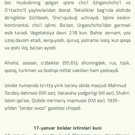
bor. Hududining qolgan qismi cho‘l (Urganchcho‘l va
O‘rtacho‘l) yaylovlaridan iborat. Tekisliklar bag‘rida alohida
do‘ngliklar (Uchbosh, Sho‘rquduq) uchraydi. Iqlimi keskin
kontinental, cho‘l iqlimi. Ba’zan, Urganchcho‘ldan garmsel
esib turadi. Vegetatsiya davri 218 kun. Bahor sernam, yoz
uzoq davom etadi, serquyosh, quruq, jazirama issiq, kuz qisqa
va qishi iliq, ba’zan ayozli.
Aholisi, asosan, o‘zbeklar (95,6%); shuningdek, rus, tojik,
qozoq, turkman va boshqa millat vakillari ham yashaydi.
Jondor tumanida to‘rtta yirik tarixiy obida mavjud: Mahmud
Tarobiy dahmasi (XIII asr), Varaxsha yodgorligi (VII asr), Shahri
Islom qal’asi, Qizbibi me’moriy majmuasi (XVI asr). 1935-
yildan "Jondor ovozi” gazetasi chiqadi.
17-yanvar bolalar ixtirolari kuni