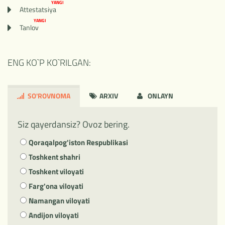
YANGI
Attestatsiya
YANGI
Tanlov
ENG KO`P KO`RILGAN:
SO'ROVNOMA
ARXIV
ONLAYN
Siz qayerdansiz? Ovoz bering.
Qoraqalpog'iston Respublikasi
Toshkent shahri
Toshkent viloyati
Farg'ona viloyati
Namangan viloyati
Andijon viloyati