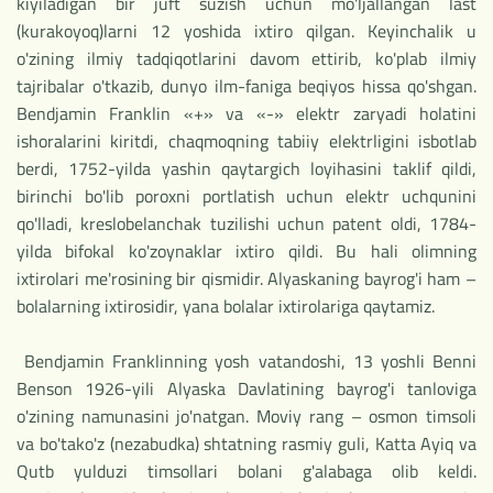
kiyiladigan bir juft suzish uchun mo'ljallangan last
(kurakoyoq)larni 12 yoshida ixtiro qilgan. Keyinchalik u
o'zining ilmiy tadqiqotlarini davom ettirib, ko'plab ilmiy
tajribalar o'tkazib, dunyo ilm-faniga beqiyos hissa qo'shgan.
Bendjamin Franklin «+» va «-» elektr zaryadi holatini
ishoralarini kiritdi, chaqmoqning tabiiy elektrligini isbotlab
berdi, 1752-yilda yashin qaytargich loyihasini taklif qildi,
birinchi bo'lib poroxni portlatish uchun elektr uchqunini
qo'lladi, kreslobelanchak tuzilishi uchun patent oldi, 1784-
yilda bifokal ko'zoynaklar ixtiro qildi. Bu hali olimning
ixtirolari me'rosining bir qismidir. Alyaskaning bayrog'i ham –
bolalarning ixtirosidir, yana bolalar ixtirolariga qaytamiz.
Bendjamin Franklinning yosh vatandoshi, 13 yoshli Benni
Benson 1926-yili Alyaska Davlatining bayrog'i tanloviga
o'zining namunasini jo'natgan. Moviy rang – osmon timsoli
va bo'tako'z (nezabudka) shtatning rasmiy guli, Katta Ayiq va
Qutb yulduzi timsollari bolani g'alabaga olib keldi.