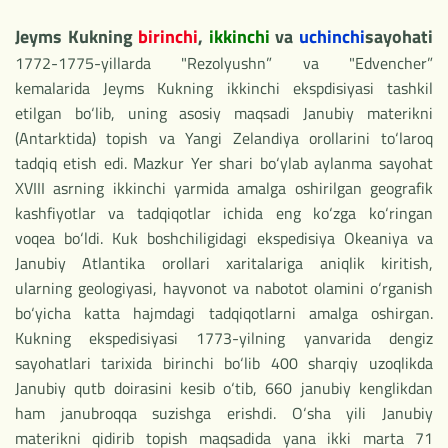
Jeyms Kukning
birinchi
,
ikkinchi
va
uchinchi
sayohati
1772-1775-yillarda "Rezolyushn” va "Edvencher”
kemalarida Jeyms Kukning ikkinchi ekspdisiyasi tashkil
etilgan bo‘lib, uning asosiy maqsadi Janubiy materikni
(Antarktida) topish va Yangi Zelandiya orollarini to‘laroq
tadqiq etish edi. Mazkur Yer shari bo‘ylab aylanma sayohat
XVIII asrning ikkinchi yarmida amalga oshirilgan geografik
kashfiyotlar va tadqiqotlar ichida eng ko‘zga ko‘ringan
voqea bo‘ldi. Kuk boshchiligidagi ekspedisiya Okeaniya va
Janubiy Atlantika orollari xaritalariga aniqlik kiritish,
ularning geologiyasi, hayvonot va nabotot olamini o‘rganish
bo‘yicha katta hajmdagi tadqiqotlarni amalga oshirgan.
Kukning ekspedisiyasi 1773-yilning yanvarida dengiz
sayohatlari tarixida birinchi bo‘lib 400 sharqiy uzoqlikda
Janubiy qutb doirasini kesib o‘tib, 660 janubiy kenglikdan
ham janubroqqa suzishga erishdi. O‘sha yili Janubiy
materikni qidirib topish maqsadida yana ikki marta 71