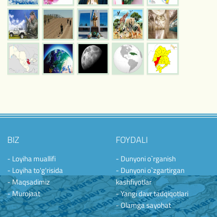
BIZ
FOYDALI
- Loyiha muallifi
- Dunyoni o`rganish
- Loyiha to'g'risida
- Dunyoni o`zgartirgan
- Maqsadimiz
kashfiyotlar
- Murojaat
- Yangi davr tadqiqotlari
- Olamga sayohat