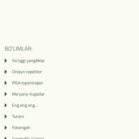
BO'LIMLAR:
So`nggi yangiliklar
Onlayn repetitor
PISA topshiriqlari
Me`yoriy-hujjatlar
Eng eng eng...
Turizm
Fotonigoh
Geografik o`yinlar