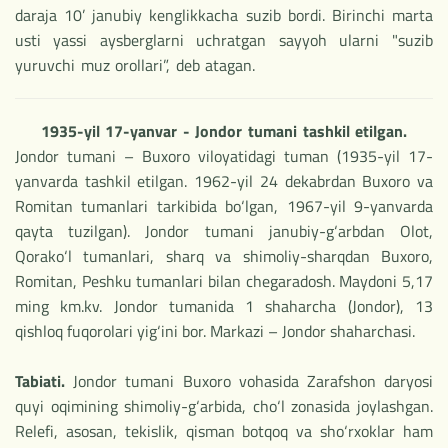
daraja 10’ janubiy kenglikkacha suzib bordi. Birinchi marta
usti yassi aysberglarni uchratgan sayyoh ularni "suzib
yuruvchi muz orollari”, deb atagan.
1935-yil 17-yanvar - Jondor tumani tashkil etilgan.
Jondor tumani – Buxoro viloyatidagi tuman (1935-yil 17-
yanvarda tashkil etilgan. 1962-yil 24 dekabrdan Buxoro va
Romitan tumanlari tarkibida bo‘lgan, 1967-yil 9-yanvarda
qayta tuzilgan). Jondor tumani janubiy-g‘arbdan Olot,
Qorako‘l tumanlari, sharq va shimoliy-sharqdan Buxoro,
Romitan, Peshku tumanlari bilan chegaradosh. Maydoni 5,17
ming km.kv. Jondor tumanida 1 shaharcha (Jondor), 13
qishloq fuqorolari yig‘ini bor. Markazi – Jondor shaharchasi.
Tabiati.
Jondor tumani Buxoro vohasida Zarafshon daryosi
quyi oqimining shimoliy-g‘arbida, cho‘l zonasida joylashgan.
Relefi, asosan, tekislik, qisman botqoq va sho‘rxoklar ham