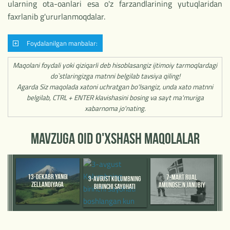
ularning ota-oanlari esa o'z farzandlarining yutuqlaridan
faxrlanib g'ururlanmoqdalar.
Foydalanilgan manbalar:
Maqolani foydali yoki qiziqarli deb hisoblasangiz ijtimoiy tarmoqlardagi
do`stlaringizga matnni belgilab tavsiya qiling!
Agarda Siz maqolada xatoni uchratgan bo'lsangiz, unda xato matnni
belgilab, CTRL + ENTER klavishasini bosing va sayt ma'muriga
xabarnoma jo'nating.
MAVZUGA OID O'XSHASH MAQOLALAR
13-DEKABR YANGI
7-MART RUAL
3-AVGUST KOLUMBNING
ZELLANDIYAGA
AMUNDSЕN JANUBIY
BIRINCHI SAYOHATI
YEVROPALIKLARDAN
QUTBNI KASHF
BOSHLANGAN KUN
BIRINCHI MARTA
ETGANLIGINI DUNYOGA
GOLLANDIYALIK DENGIZCHI
OVOZA QILGAN KUN.
ABEL TASMAN BORGAN
KUN