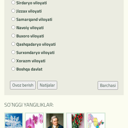
Sirdaryo viloyati
Jizzax viloyati
Samarqand viloyati
Navoiy viloyati
Buxoro viloyati
Qashqadaryo viloyati
Surxondaryo viloyati
Xorazm viloyati
Boshqa davlat
Ovoz berish
Natijalar
Barchasi
SO`NGGI YANGILIKLAR: