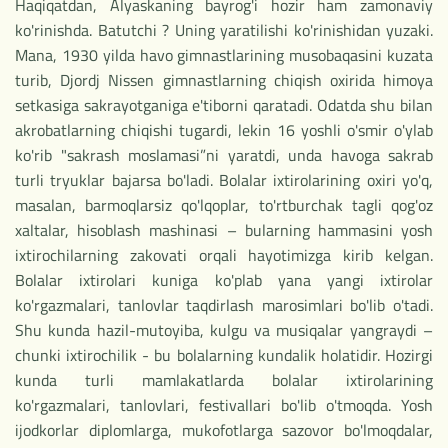
Haqiqatdan, Alyaskaning bayrog'i hozir ham zamonaviy
ko'rinishda. Batutchi ? Uning yaratilishi ko'rinishidan yuzaki.
Mana, 1930 yilda havo gimnastlarining musobaqasini kuzata
turib, Djordj Nissen gimnastlarning chiqish oxirida himoya
setkasiga sakrayotganiga e'tiborni qaratadi. Odatda shu bilan
akrobatlarning chiqishi tugardi, lekin 16 yoshli o'smir o'ylab
ko'rib "sakrash moslamasi”ni yaratdi, unda havoga sakrab
turli tryuklar bajarsa bo'ladi. Bolalar ixtirolarining oxiri yo'q,
masalan, barmoqlarsiz qo'lqoplar, to'rtburchak tagli qog'oz
xaltalar, hisoblash mashinasi – bularning hammasini yosh
ixtirochilarning zakovati orqali hayotimizga kirib kelgan.
Bolalar ixtirolari kuniga ko'plab yana yangi ixtirolar
ko'rgazmalari, tanlovlar taqdirlash marosimlari bo'lib o'tadi.
Shu kunda hazil-mutoyiba, kulgu va musiqalar yangraydi –
chunki ixtirochilik - bu bolalarning kundalik holatidir. Hozirgi
kunda turli mamlakatlarda bolalar ixtirolarining
ko'rgazmalari, tanlovlari, festivallari bo'lib o'tmoqda. Yosh
ijodkorlar diplomlarga, mukofotlarga sazovor bo'lmoqdalar,