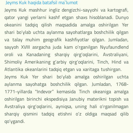
Jeyms Kuk haqida batafsil ma`lumot
Jeyms Kuk mashhur ingliz dengizchi-sayyohi va kartografi,
qator yangi yerlarni kashf etgan shaxs hisoblanadi. Dunyo
okeanini tadqiq qilish maqsadida amalga oshirilgan Yer
shari bo‘ylab uchta aylanma sayohatlarga boshchilik qilgan
va talay muhim geografik kashfiyotlar qilgan. Jumladan,
sayyoh XVIII asrgacha juda kam o‘rganilgan Nyufaundlend
oroli va Kanadaning sharqiy qirg‘oqlarini, Avstraliyani,
Shimoliy Amerikaning g‘arbiy qirg‘oqlarini, Tinch, Hind va
Atlantika okeanlarini tadqiq etgan va xaritaga tushirgan.
Jeyms Kuk Yer shari bo‘ylab amalga oshirilgan uchta
aylanma sayohatga boshchilik qilgan. Jumladan, 1768-
1771-yillarda "Indevor” kemasida Tinch okeaniga amalga
oshirilgan birinchi ekspedisiya Janubiy materikni topish va
Avstraliya qirg‘oqlarini, ayniqsa, uning hali o‘rganilmagan
sharqiy qismini tadqiq etishni o‘z oldiga maqsad qilib
qo‘ygandi.