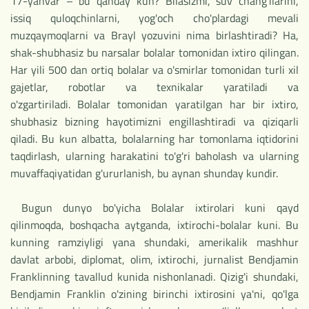
17-yanvar – bu qanday kun? Bilasizmi, suv chang'ilarini,
issiq quloqchinlarni, yog'och cho'plardagi mevali
muzqaymoqlarni va Brayl yozuvini nima birlashtiradi? Ha,
shak-shubhasiz bu narsalar bolalar tomonidan ixtiro qilingan.
Har yili 500 dan ortiq bolalar va o'smirlar tomonidan turli xil
gajetlar, robotlar va texnikalar yaratiladi va
o'zgartiriladi. Bolalar tomonidan yaratilgan har bir ixtiro,
shubhasiz bizning hayotimizni engillashtiradi va qiziqarli
qiladi. Bu kun albatta, bolalarning har tomonlama iqtidorini
taqdirlash, ularning harakatini to'g'ri baholash va ularning
muvaffaqiyatidan g'ururlanish, bu aynan shunday kundir.
Bugun dunyo bo'yicha Bolalar ixtirolari kuni qayd
qilinmoqda, boshqacha aytganda, ixtirochi-bolalar kuni. Bu
kunning ramziyligi yana shundaki, amerikalik mashhur
davlat arbobi, diplomat, olim, ixtirochi, jurnalist Bendjamin
Franklinning tavallud kunida nishonlanadi. Qizig'i shundaki,
Bendjamin Franklin o'zining birinchi ixtirosini ya'ni, qo'lga