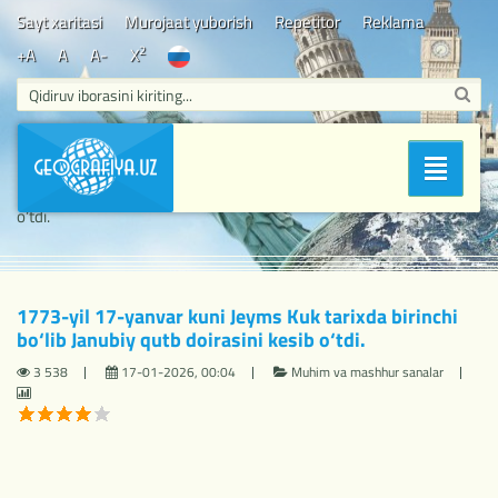
Sayt xaritasi
Murojaat yuborish
Repetitor
Reklama
2
+A
A
A-
X
Bosh sahifa
/
Muhim va mashhur sanalar
/ 1773-yil 17-yanvar
Bo'limlar
kuni Jeyms Kuk tarixda birinchi bo‘lib Janubiy qutb doirasini kesib
o‘tdi.
1773-yil 17-yanvar kuni Jeyms Kuk tarixda birinchi
bo‘lib Janubiy qutb doirasini kesib o‘tdi.
3 538
17-01-2026, 00:04
Muhim va mashhur sanalar