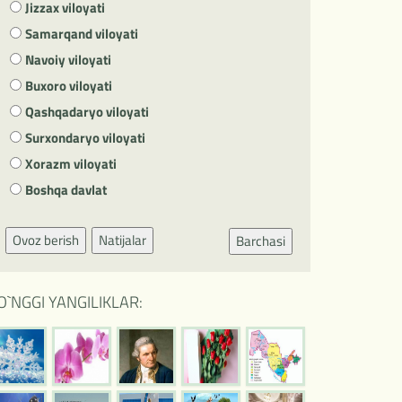
Jizzax viloyati
Samarqand viloyati
Navoiy viloyati
Buxoro viloyati
Qashqadaryo viloyati
Surxondaryo viloyati
Xorazm viloyati
Boshqa davlat
Ovoz berish
Natijalar
Barchasi
O`NGGI YANGILIKLAR: