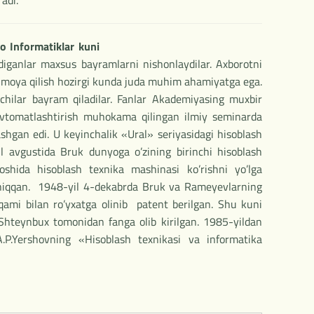
radi.
o Informatiklar kuni
diganlar maxsus bayramlarni nishonlaydilar. Axborotni
a himoya qilish hozirgi kunda juda muhim ahamiyatga ega.
chilar bayram qiladilar. Fanlar Akademiyasing muxbir
i avtomatlashtirish muhokama qilingan ilmiy seminarda
gan edi. U keyinchalik «Ural» seriyasidagi hisoblash
il avgustida Bruk dunyoga o’zining birinchi hisoblash
oshida hisoblash texnika mashinasi ko’rishni yo’lga
n chiqqan. 1948-yil 4-dekabrda Bruk va Rameyevlarning
ami bilan ro’yxatga olinib patent berilgan. Shu kuni
Shteynbux tomonidan fanga olib kirilgan. 1985-yildan
.P.Yershovning «Hisoblash texnikasi va informatika