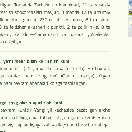
ratilgan. Tumanda Zarbdor un kombinati, 20 ta xususiy
o’rsatish shoxobchalari mavjud. Tumanda 12 ta umumiy
lklor etnik guruhi, 230 o’rinli kasalxona, 8 ta qishloq
8 ta feldsher akusherlik punkti, 2 ta poliklinika, 8 ta
hkent, Zarbdor—Samarqand va boshqa yo’nalishlar
ga qo’yilgan.
 ya'ni mehr bilan ko'rishish kuni
shonlanadi (21-yanvarda va 4-dekabrda). Bu bayram
shqa kunlari ham "Nug me” (Obnimi menya) o‘tgan
ida ham bayram ananalari ko‘zga tashlangan.
ga sovg‘alar buyurtirish kuni
ayram kunidir. Yangi yil kechasida bezatilgan archa
uchun Qorboboga maktub yozishga ulgurish kerak. Butun
naviy Laplandiyaga xat yo‘llaydilar. Qorbobo nafaqat