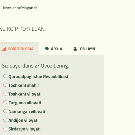
Nomlar so`zlaganda...
NG KO`P KO`RILGAN:
SO'ROVNOMA
ARXIV
ONLAYN
Siz qayerdansiz? Ovoz bering.
Qoraqalpog'iston Respublikasi
Toshkent shahri
Toshkent viloyati
Farg'ona viloyati
Namangan viloyati
Andijon viloyati
Sirdaryo viloyati