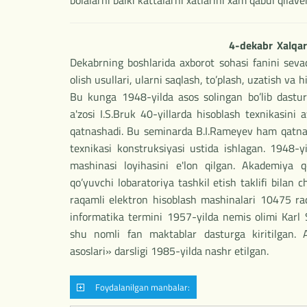
bolalarni balki kattalarni xatlarini xam qabul qilave
4-dekabr Xalqar
Dekabrning boshlarida axborot sohasi fanini seva
olish usullari, ularni saqlash, to’plash, uzatish v
Bu kunga 1948-yilda asos solingan bo’lib dastur
a'zosi I.S.Bruk 40-yillarda hisoblash texnikasin
qatnashadi. Bu seminarda B.I.Rameyev ham qatnash
texnikasi konstruksiyasi ustida ishlagan. 1948-y
mashinasi loyihasini e'lon qilgan. Akademiya q
qo’yuvchi lobaratoriya tashkil etish taklifi bila
raqamli elektron hisoblash mashinalari 10475 raq
informatika termini 1957-yilda nemis olimi Karl 
shu nomli fan maktablar dasturga kiritilgan. A
asoslari» darsligi 1985-yilda nashr etilgan.
Foydalanilgan manbalar: