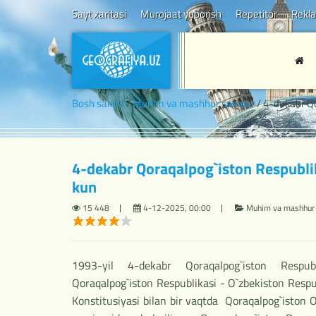
Sayt xaritasi
Murojaat yuborish
Repetitor
Rekl
Bosh sahifa
/
Muhim va mashhur sanalar
/ 4-dekabr Qo
4-dekabr Qoraqalpog`iston Respubli
kun
15 448
4-12-2025, 00:00
Muhim va mashhur 
1993-yil 4-dekabr Qoraqalpog`iston Respub
Qoraqalpog`iston Respublikasi - O`zbekiston Respub
Konstitusiyasi bilan bir vaqtda Qoraqalpog`iston 