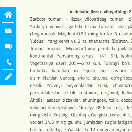
4-dekabr Jizzax viloyatidagi 
Zarbdor tumani - Jizzax viloyatidagi tuman 197
Sirdaryo viloyati, garbda Jizzax tumani, sha
chegaradosh. Maydoni 0,51 ming km.kv. 5 qishloq f
Yulduzi, Yangikent) va 2 ta shaharcha (Bo’ston, 
Tuman hududi Mirzacho’lning janubida joylashg
kontinental. Yanvarning o’rtasi (4°, 6°), iyul
Vegetatsiya davri 205—210 kun. Tuprog’i bo’z, q
hududida kanallari bor. Oqova sho’r suvlarni 
o’simliklardan yantoq, sho’ra, shuvoq, qo’ng’irbo
o’sadi. Yovvoyi hayvonlardan tulki, chiyabo’
parrandalardan o’rdak, tustovuq, qirg’ovul, kalxa
Aholisi, asosan o’zbeklar, shuningdek, tojik, qozo
vakillari ham yashaydi. 1km2ga 89 kishi to’g’ri ke
ming kishi. Xo’jaligi. Qishloq xo’jaligida paxtachilik,
yerlari 34,5 ming ga, shu jumladan sug’oriladiga
barcha toifadagi xo’jaliklarda 12 mingdan ziyod q