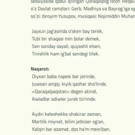
sessiyasida qabul qilingan Qoraqalpog`iston Respub
o`z Davlat ramzlari: Gerb, Madhiya va Bayrog`iga 
so`zi: Ibroyim Yusupov, musiqasi: Nojimiddin Muham
Jayxun jag’asinda o’sken bay terek,
Tubi bir shaqasi min bolar demek,
Sen sonday sayali, quyashli elsen,
Tinishlik ham ig’bal sendegi tilek.
Naqarot:
Diyxan baba napesi bar jerinde,
Juwsan anqip, kiyik qashar sho’linde,
«Qaraqalpaqstan» degen atindi,
Awladlar adiwler jurek to’rinde.
Aydin keleshekke shakirar zaman,
Martlik miynet, bilim jetkizer og’an,
Xalqin bar azamat, dos ha’m mexriban,