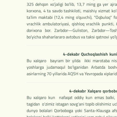
325 dehqon xo’jaligi bo’lib, 13,7 ming ga yer aj
korxona, 4 ta savdo tashkiloti, maishiy xizmat k
ta’lim maktabi (12,4 ming o’quvchi), "Oqbuloq" fo
vrachlik ambulatoriyasi, qishloq vrachlik punkti, 
dorixona bor. Zarbdor—Guliston, Zarbdor—Tos
bo’yicha shaharlararo avtobus va taksi qatnovi yo’l
4-dekabr Quchoqlashish kuni,
Bu xalqaro bayram bir yilda ikki marotaba ni
yoshlarga judamaqul bo‘lganidan Arbatda bo
asirlarning 70 yillarida AQSH va Yevropada xiplar
4-dekabr Xalqaro qorbobo
Bu xalqaro kun nafaqat oddiy kun emas balki, b
tagidan o‘zimiz istagan sovg‘ani topib olishimiz 
dunyo bolalari Qorboboga yoki Santa-Klausga afso