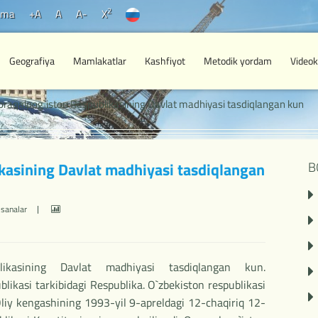
2
ama
+A
A
A-
X
Geografiya
Mamlakatlar
Kashfiyot
Metodik yordam
Videok
raqalpog`iston Respublikasining Davlat madhiyasi tasdiqlangan kun
kasining Davlat madhiyasi tasdiqlangan
B
sanalar
likasining Davlat madhiyasi tasdiqlangan kun.
likasi tarkibidagi Respublika. O`zbekiston respublikasi
Oliy kengashining 1993-yil 9-apreldagi 12-chaqiriq 12-