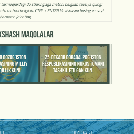
y tarmoqlardagi do`stlaringizga matnni belgilab tavsiya qiling!
ato matnni belgilab, CTRL + ENTER klavishasini bosing va sayt
barnoma jo'nating.
'XSHASH MAQOLALAR
R QOZOG'ISTON
25-DEKABR QORAQALPOG‘ISTON
ASINING MILLIY
RESPUBLIKASINING NUKUS TUMANI
ILLIK KUNI
TASHKIL ETILGAN KUN.
LI
QIZIQARLI