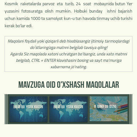
Kosmik raketalarda parvoz eta turib, 24 soat mobaynida butun Yer
yuzasini fotosuratga olish mumkin. Holbuki bunday ishni bajarish
uchun kamida 1000 ta samolyot kun-u tun havoda tinmay uchib turishi
kerak bo‘lar edi.
Maqolani foydali yoki qiziqarli deb hisoblasangiz ijtimoiy tarmoqlardagi
do`stlaringizga matnni belgilab tavsiya qiling!
Agarda Siz maqolada xatoni uchratgan bo'lsangiz, unda xato matnni
belgilab, CTRL + ENTER klavishasini bosing va sayt ma'muriga
xabarnoma jo'nating.
MAVZUGA OID O'XSHASH MAQOLALAR
O`QING! BU QIZIQ ...
BILIB QO`YGAN YAXSHI
BILIB QO`YGAN YAXSHI