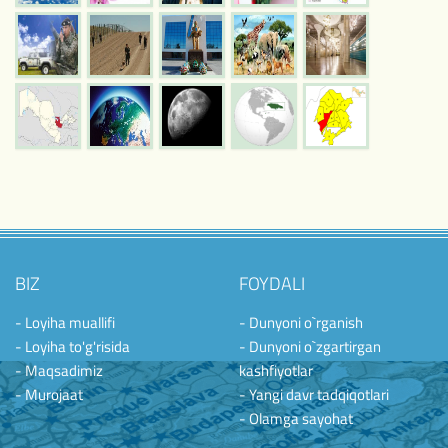
BIZ
FOYDALI
- Loyiha muallifi
- Dunyoni o`rganish
- Loyiha to'g'risida
- Dunyoni o`zgartirgan
- Maqsadimiz
kashfiyotlar
- Murojaat
- Yangi davr tadqiqotlari
- Olamga sayohat