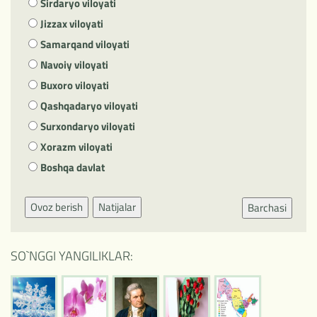
Sirdaryo viloyati
Jizzax viloyati
Samarqand viloyati
Navoiy viloyati
Buxoro viloyati
Qashqadaryo viloyati
Surxondaryo viloyati
Xorazm viloyati
Boshqa davlat
Ovoz berish
Natijalar
Barchasi
SO`NGGI YANGILIKLAR: