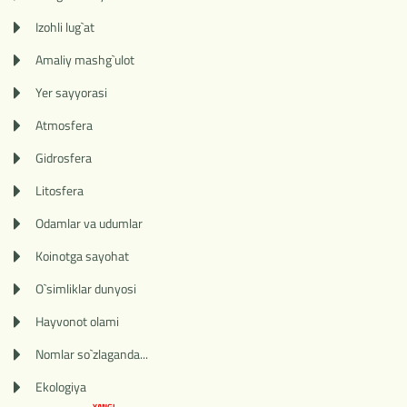
Izohli lug`at
Amaliy mashg`ulot
Yer sayyorasi
Atmosfera
Gidrosfera
Litosfera
Odamlar va udumlar
Koinotga sayohat
O`simliklar dunyosi
Hayvonot olami
Nomlar so`zlaganda...
Ekologiya
YANGI