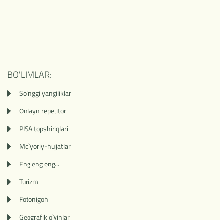
BO'LIMLAR:
So`nggi yangiliklar
Onlayn repetitor
PISA topshiriqlari
Me`yoriy-hujjatlar
Eng eng eng...
Turizm
Fotonigoh
Geografik o`yinlar