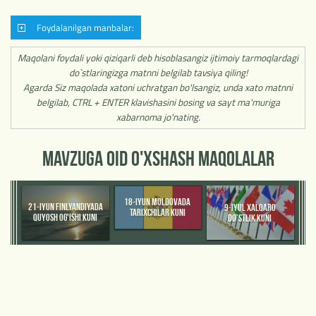
Foydalanilgan manbalar:
Maqolani foydali yoki qiziqarli deb hisoblasangiz ijtimoiy tarmoqlardagi
do`stlaringizga matnni belgilab tavsiya qiling!
Agarda Siz maqolada xatoni uchratgan bo'lsangiz, unda xato matnni
belgilab, CTRL + ENTER klavishasini bosing va sayt ma'muriga
xabarnoma jo'nating.
MAVZUGA OID O'XSHASH MAQOLALAR
18-IYUN MOLDOVADA
21-IYUN FINLYANDIYADA
9-IYUL XALQARO
TARIXCHILAR KUNI
QUYOSH OG'ISHI KUNI
DO’STLIK KUNI