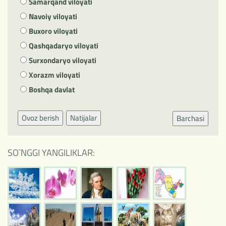
Samarqand viloyati
Navoiy viloyati
Buxoro viloyati
Qashqadaryo viloyati
Surxondaryo viloyati
Xorazm viloyati
Boshqa davlat
Ovoz berish
Natijalar
Barchasi
SO`NGGI YANGILIKLAR: