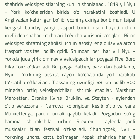
shahrida velosipedistlarning kuni nishonlanadi. 1819 yil Nyu
- York ko‘chalaridan birida o‘z harakatini boshladi. U
Angliyadan keltirilgan bo‘lib, yozning oxiriga borib munitsipal
kengash bunday yangi trasport turini inson hayoti uchun
xavfli deb shahar ko‘chalari bo‘yicha yurishni ta'qiqladi. Biroq
velosiped shtatning aholisi uchun asosiy, eng qulay va arzon
trasport vositasi bo‘lib qoldi. Shundan beri har yili Nyu -
Yorkda juda yirik ommaviy velosipedchilar poygasi Five Boro
Bike Tour o‘tkaziladi. Bu poyga Battery park dan boshlanib,
Nyu - Yorkning beshta rayon ko‘chalarida yo‘l harakati
to‘xtatilib o‘tkaziladi. Trassaning uzunligi 68 km bo‘lib 300
mingdan ortiq velosipedchilar ishtirok etadilar. Marshrut
Manxetten, Bronks, Kvins, Bruklin, va Steyten - aylendan
o‘tib Verazzona - Narrowz ko‘prigidan kesib o‘tib va yana
Manxettenga parom orqali qaytib keladi. Poygadan so‘ng
hamma ishtirokchilar uchun Steyten - aylenda jonli
musiqalar bilan festival o‘tkaziladi. Shuningdek, Nyu -
Yorkning uncha katta bo‘lmagan Kopek shahrida har yili