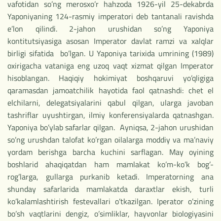
vafotidan so’ng merosxo’r hahzoda 1926-yil 25-dekabrda
Yaponiyaning 124-rasmiy imperatori deb tantanali ravishda
e’lon qilindi. 2-jahon urushidan so’ng Yaponiya
kontitutsiyasiga asosan Imperator davlat ramzi va xalqlar
birligi sifatida bo’lgan. U Yaponiya tarixida umrining (1989)
oxirigacha vataniga eng uzoq vaqt xizmat qilgan Imperator
hisoblangan. Haqiqiy hokimiyat boshqaruvi yo’qligiga
qaramasdan jamoatchilik hayotida faol qatnashdi: chet el
elchilarni, delegatsiyalarini qabul qilgan, ularga javoban
tashriflar uyushtirgan, ilmiy konferensiyalarda qatnashgan.
Yaponiya bo’ylab safarlar qilgan. Ayniqsa, 2-jahon urushidan
so’ng urushdan talofat ko’rgan oilalarga moddiy va ma’naviy
yordam berishga barcha kuchini sarflagan. May oyining
boshlarid ahaqiqatdan ham mamlakat ko’m-ko’k bog’-
rog’larga, gullarga purkanib ketadi. Imperatorning ana
shunday safarlarida mamlakatda daraxtlar ekish, turli
ko’kalamlashtirish festevallari o’tkazilgan. Iperator o’zining
bo’sh vaqtlarini dengiz, o’simliklar, hayvonlar biologiyasini