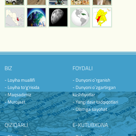
BIZ
FOYDALI
- Loyiha muallifi
- Dunyoni o`rganish
- Loyiha to'g'risida
- Dunyoni o`zgartirgan
- Maqsadimiz
kashfiyotlar
- Murojaat
- Yangi davr tadqiqotlari
- Olamga sayohat
QIZIQARLI
E-KUTUBXONA