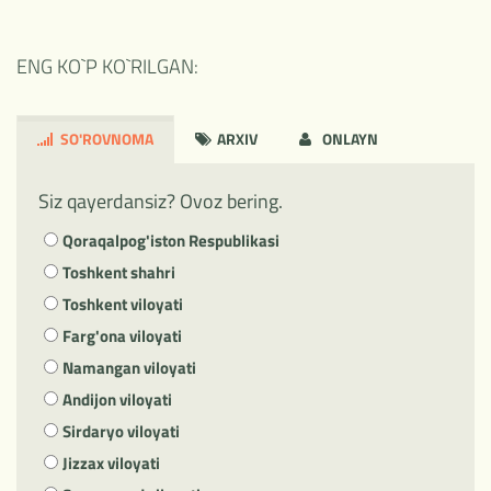
ENG KO`P KO`RILGAN:
SO'ROVNOMA
ARXIV
ONLAYN
Siz qayerdansiz? Ovoz bering.
Qoraqalpog'iston Respublikasi
Toshkent shahri
Toshkent viloyati
Farg'ona viloyati
Namangan viloyati
Andijon viloyati
Sirdaryo viloyati
Jizzax viloyati