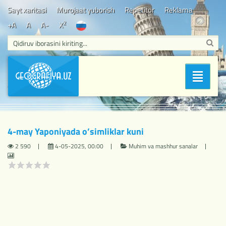
Sayt xaritasi
Murojaat yuborish
Repetitor
Reklama
2
+A
A
A-
X
Bosh sahifa
/
Muhim va mashhur sanalar
/ 4-may Yaponiyada
Bo'limlar
o’simliklar kuni
4-may Yaponiyada o’simliklar kuni
2 590
4-05-2025, 00:00
Muhim va mashhur sanalar