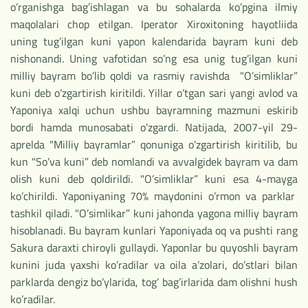
o’rganishga bag’ishlagan va bu sohalarda ko’pgina ilmiy
maqolalari chop etilgan. Iperator Xiroxitoning hayotliida
uning tug’ilgan kuni yapon kalendarida bayram kuni deb
nishonandi. Uning vafotidan so’ng esa unig tug’ilgan kuni
milliy bayram bo’lib qoldi va rasmiy ravishda "O’simliklar”
kuni deb o’zgartirish kiritildi. Yillar o’tgan sari yangi avlod va
Yaponiya xalqi uchun ushbu bayramning mazmuni eskirib
bordi hamda munosabati o’zgardi. Natijada, 2007-yil 29-
aprelda "Milliy bayramlar” qonuniga o’zgartirish kiritilib, bu
kun "So’va kuni” deb nomlandi va avvalgidek bayram va dam
olish kuni deb qoldirildi. "O’simliklar” kuni esa 4-mayga
ko’chirildi. Yaponiyaning 70% maydonini o’rmon va parklar
tashkil qiladi. "O’simlikar” kuni jahonda yagona milliy bayram
hisoblanadi. Bu bayram kunlari Yaponiyada oq va pushti rang
Sakura daraxti chiroyli gullaydi. Yaponlar bu quyoshli bayram
kunini juda yaxshi ko’radilar va oila a’zolari, do’stlari bilan
parklarda dengiz bo’ylarida, tog’ bag’irlarida dam olishni hush
ko’radilar.