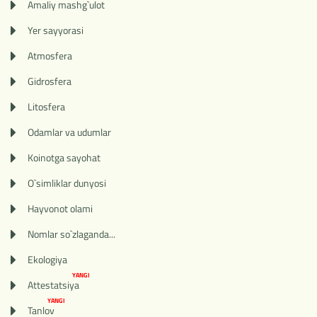
Amaliy mashg`ulot
Yer sayyorasi
Atmosfera
Gidrosfera
Litosfera
Odamlar va udumlar
Koinotga sayohat
O`simliklar dunyosi
Hayvonot olami
Nomlar so`zlaganda...
Ekologiya
YANGI
Attestatsiya
YANGI
Tanlov