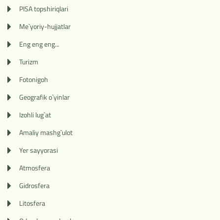
PISA topshiriqlari
Me`yoriy-hujjatlar
Eng eng eng...
Turizm
Fotonigoh
Geografik o`yinlar
Izohli lug`at
Amaliy mashg`ulot
Yer sayyorasi
Atmosfera
Gidrosfera
Litosfera