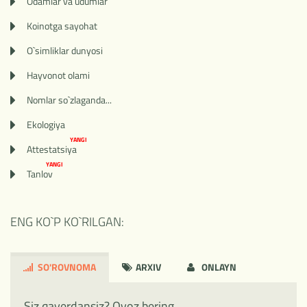
Odamlar va udumlar
Koinotga sayohat
O`simliklar dunyosi
Hayvonot olami
Nomlar so`zlaganda...
Ekologiya
YANGI
Attestatsiya
YANGI
Tanlov
ENG KO`P KO`RILGAN:
SO'ROVNOMA
ARXIV
ONLAYN
Siz qayerdansiz? Ovoz bering.