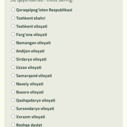
Qoraqalpog'iston Respublikasi
Toshkent shahri
Toshkent viloyati
Farg'ona viloyati
Namangan viloyati
Andijon viloyati
Sirdaryo viloyati
Jizzax viloyati
Samarqand viloyati
Navoiy viloyati
Buxoro viloyati
Qashqadaryo viloyati
Surxondaryo viloyati
Xorazm viloyati
Boshqa davlat