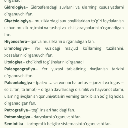
o`rganadi.
Gidrologiya
– Gidrosferadagi suvlarni va ularning xususiyatlarni
o`rganuvchi fan.
Glyatsiologiya
– muzliklardagi suv boyliklaridan to`g`ri foydalanish
uchun muzlik rejimini va tashqi va ichki jarayonlarini o`rganadigan
fan.
Hiyonosfera
– qor va muzliklarni o`rganadigan fan.
Limnologiya
– Yer yuzidagi mavjud ko`llarning tuzilishini,
xossalarini o`rganuvchi fan.
Litologiya
– cho`kindi tog` jinslarini o`rganadi.
Paleogeografiya
– Yer yuzasi tabiatining rivojlanish tarixini
o`rganuvchi fan.
Paleontologiya
– (paleo … va yunoncha ontos – jonzot va logos –
so`z, fan, ta`limot) – o`tgan davrlardagi o`simlik va hayvonot olami,
ularning rivojlanish qonuniyatlarini yerning tarixi bilan bo`g`liq holda
o`rganadigan fan.
Petrografiya
– tog` jinslari haqidagi fan.
Potomologiya
– daryolarni o`rganuvchi fan.
Semiotika
– kartografik belgilar sistemasini o`rganuvchi fan.