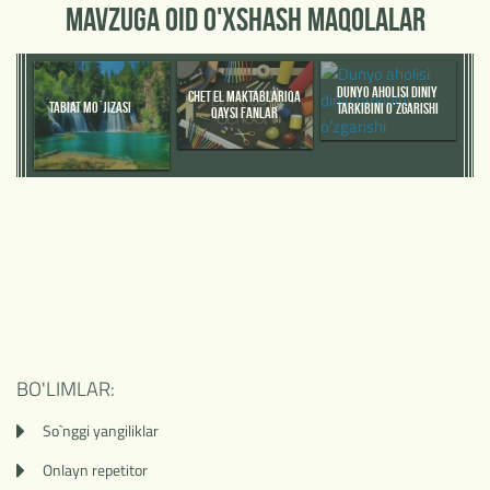
MAVZUGA OID O'XSHASH MAQOLALAR
DUNYO AHOLISI DINIY
CHET EL MAKTABLARIQA
TABIAT MO`JIZASI
TARKIBINI O’ZGARISHI
QAYSI FANLAR
O'QITILADI?
BO'LIMLAR:
So`nggi yangiliklar
Onlayn repetitor