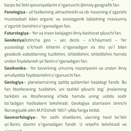
barpo bo`lishi qonuniyatlarini o`rganuvchi ijtimoiy geografik fan.
Fenologiya
– yil fasllarining almashinishi va ob-havoning o`zgarishi
munosabati bilan organic va anooqganik tabiatning mavsumiy
o`zgarish borishini o`rganadigan fan.
Futurologiya
– Yer va inson kelajagini ilmiy bashorat qiluvchi fan.
Geodeziya
(lotincha geo – yer, dezis – o`lchayman) – Yer
yuzasidagi o`lchash ishlarini o`rganadigan va shu yo`l bilan
geodezik asboblarning tuzilishini, ishlatilishini, ishlatilishini hamda
undan foydalanish yo`llarini o`rganadigan fan.
Geoikonika
– Yer tasvirining umumiy nazariyasini va undan ilmiy
amaliyotda foydalanishni o`rganuvchi fan.
Geologiya
– planetamizning qattiq qatlamlari haqidagi fandir. Bu
fan litosferaning tuzilishini, uni tashkil qiluvchi tog` jinslarining
tarkibini va litosferaning ichida hamda uning ustida sodir
bo`ladigan hodisalarni tekshiradi. Geologiya atamasini birinchi
Norvegiyalik olim M.P.Esholt 1657-yilda fanga kiritdi.
Geomorfologiya
– Yer sathi shakllarini, ularning hosil bo`lish
yo`llarini, davrini o`rganadigan fandir. U relyefni tekshiradi va