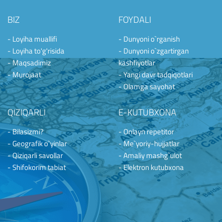
BIZ
FOYDALI
- Loyiha muallifi
- Dunyoni o`rganish
- Loyiha to'g'risida
- Dunyoni o`zgartirgan
- Maqsadimiz
kashfiyotlar
- Murojaat
- Yangi davr tadqiqotlari
- Olamga sayohat
QIZIQARLI
E-KUTUBXONA
- Bilasizmi?
- Onlayn repetitor
- Geografik o`yinlar
- Me`yoriy-hujjatlar
- Qiziqarli savollar
- Amaliy mashg`ulot
- Shifokorim tabiat
- Elektron kutubxona