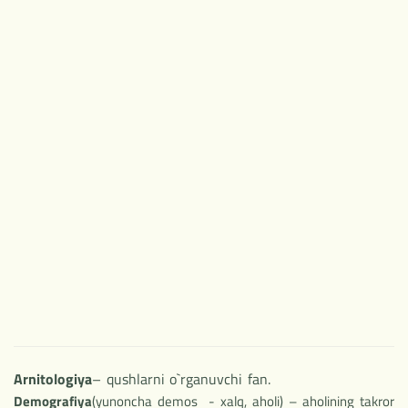
Arnitologiya
– qushlarni o`rganuvchi fan.
Demografiya
(yunoncha demos - xalq, aholi) – aholining takror