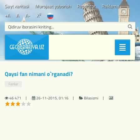
Sayt xaritasi
Murojaat yuborish
Repetitor
Reklama
2
+A
A
A-
X
Bosh sahifa
/
Bilasizmi
/ Qaysi fan nimani o`rganadi?
Bo'limlar
Qaysi fan nimani o`rganadi?
Fanlar
46 471
26-11-2015, 01:16
Bilasizmi