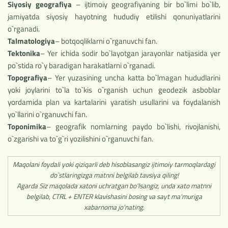
Siyosiy geografiya
– ijtimoiy geografiyaning bir bo`limi bo`lib,
jamiyatda siyosiy hayotning hududiy etilishi qonuniyatlarini
o`rganadi.
Talmatologiya
– botqoqliklarni o`rganuvchi fan.
Tektonika
– Yer ichida sodir bo`layotgan jarayonlar natijasida yer
po`stida ro`y baradigan harakatlarni o`rganadi.
Topografiya
– Yer yuzasining uncha katta bo`lmagan hududlarini
yoki joylarini to`la to`kis o`rganish uchun geodezik asboblar
yordamida plan va kartalarini yaratish usullarini va foydalanish
yo`llarini o`rganuvchi fan.
Toponimika
– geografik nomlarning paydo bo`lishi, rivojlanishi,
o`zgarishi va to`g`ri yozilishini o`rganuvchi fan.
Maqolani foydali yoki qiziqarli deb hisoblasangiz ijtimoiy tarmoqlardagi
do`stlaringizga matnni belgilab tavsiya qiling!
Agarda Siz maqolada xatoni uchratgan bo'lsangiz, unda xato matnni
belgilab, CTRL + ENTER klavishasini bosing va sayt ma'muriga
xabarnoma jo'nating.