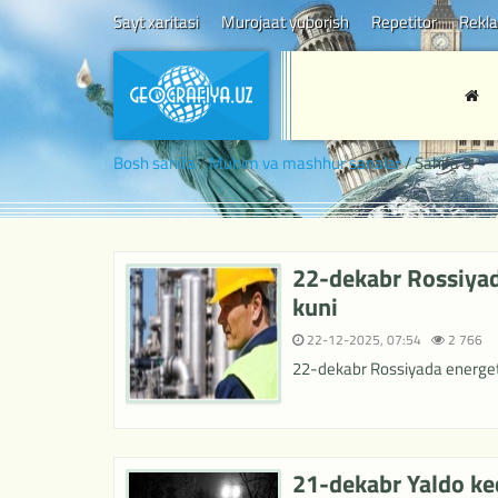
Sayt xaritasi
Murojaat yuborish
Repetitor
Rekl
Bosh sahifa
/
Muhim va mashhur sanalar
/ Sahifa 3
22-dekabr Rossiyad
kuni
22-12-2025, 07:54
2 766
22-dekabr Rossiyada energeti
21-dekabr Yaldo kec