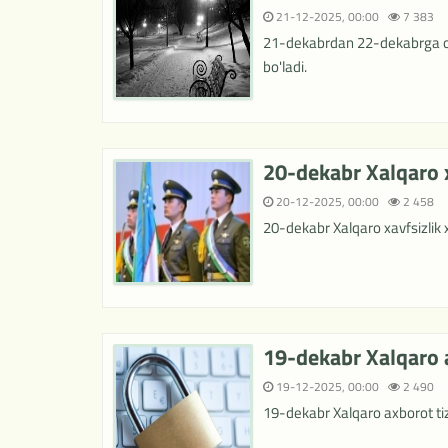
21-12-2025, 00:00
7 383
21-dekabrdan 22-dekabrga o't
bo'ladi.
20-dekabr Xalqaro x
20-12-2025, 00:00
2 458
20-dekabr Xalqaro xavfsizlik 
19-dekabr Xalqaro a
19-12-2025, 00:00
2 490
19-dekabr Xalqaro axborot tizi