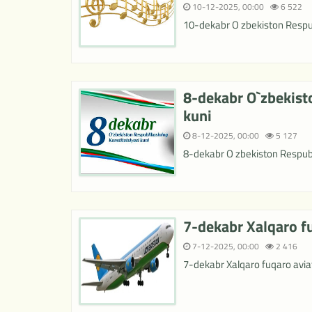
10-12-2025, 00:00
6 522
10-dekabr O zbekiston Respub
8-dekabr O`zbekist
kuni
8-12-2025, 00:00
5 127
8-dekabr O zbekiston Respubli
7-dekabr Xalqaro fu
7-12-2025, 00:00
2 416
7-dekabr Xalqaro fuqaro aviat