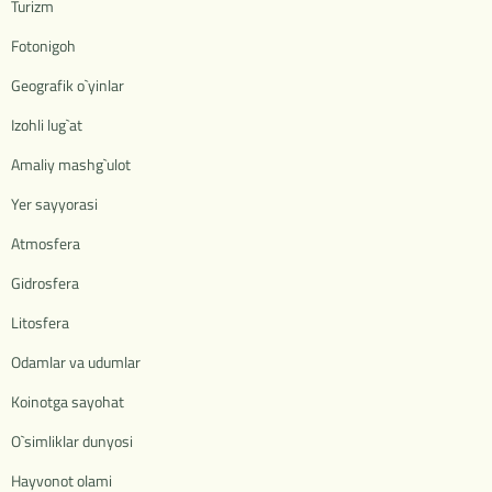
Turizm
Fotonigoh
Geografik o`yinlar
Izohli lug`at
Amaliy mashg`ulot
Yer sayyorasi
Atmosfera
Gidrosfera
Litosfera
Odamlar va udumlar
Koinotga sayohat
O`simliklar dunyosi
Hayvonot olami