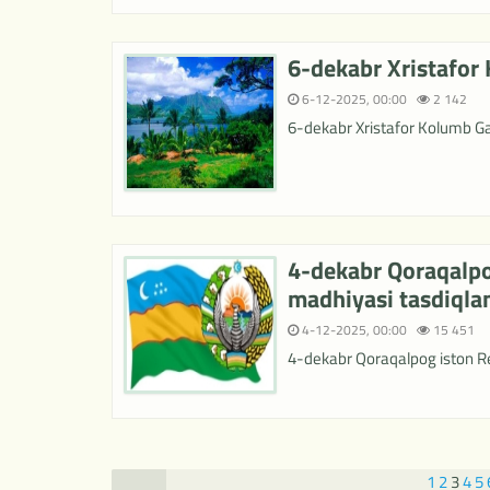
6-dekabr Xristafor 
6-12-2025, 00:00
2 142
6-dekabr Xristafor Kolumb Ga
4-dekabr Qoraqalpo
madhiyasi tasdiqla
4-12-2025, 00:00
15 451
4-dekabr Qoraqalpog iston Re
1
2
3
4
5