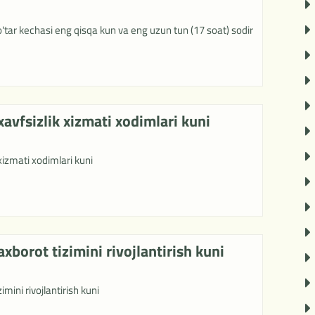
ar kechasi eng qisqa kun va eng uzun tun (17 soat) sodir
avfsizlik xizmati xodimlari kuni
xizmati xodimlari kuni
xborot tizimini rivojlantirish kuni
mini rivojlantirish kuni