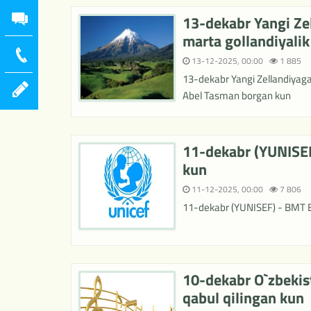
13-dekabr Yangi Zel
marta gollandiyali
13-12-2025, 00:00
1 885
13-dekabr Yangi Zellandiyaga 
Abel Tasman borgan kun
11-dekabr (YUNISEF
kun
11-12-2025, 00:00
7 806
11-dekabr (YUNISEF) - BMT Bo
10-dekabr O`zbekis
qabul qilingan kun