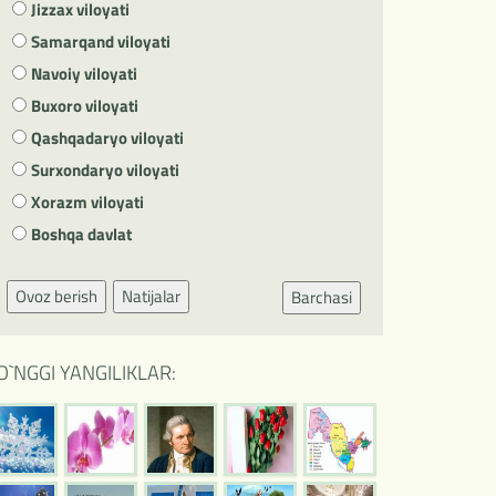
Jizzax viloyati
Samarqand viloyati
Navoiy viloyati
Buxoro viloyati
Qashqadaryo viloyati
Surxondaryo viloyati
Xorazm viloyati
Boshqa davlat
Ovoz berish
Natijalar
Barchasi
O`NGGI YANGILIKLAR: