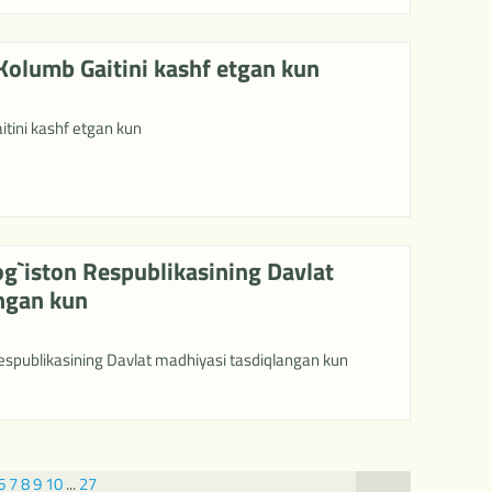
Kolumb Gaitini kashf etgan kun
itini kashf etgan kun
g`iston Respublikasining Davlat
ngan kun
spublikasining Davlat madhiyasi tasdiqlangan kun
6
7
8
9
10
...
27