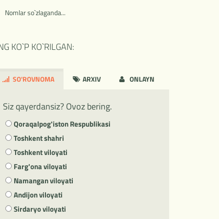
Nomlar so`zlaganda...
NG KO`P KO`RILGAN:
SO'ROVNOMA
ARXIV
ONLAYN
Siz qayerdansiz? Ovoz bering.
Qoraqalpog'iston Respublikasi
Toshkent shahri
Toshkent viloyati
Farg'ona viloyati
Namangan viloyati
Andijon viloyati
Sirdaryo viloyati