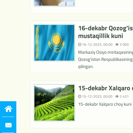
16-dekabr Qozog'is
mustaqillik kuni
16-12-2025, 00:00
3 900
Markaziy Osiyo mintaqasining
Qozog'iston Respublikasining 
qilingan.
15-dekabr Xalqaro 
15-12-2025, 00:00
2 431
15-dekabr Xalqaro choy kuni