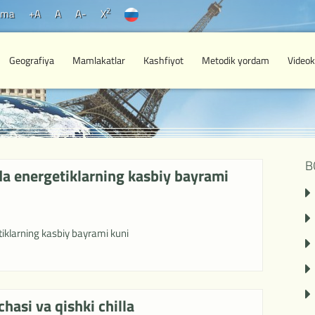
2
ama
+A
A
A-
X
Geografiya
Mamlakatlar
Kashfiyot
Metodik yordam
Videok
B
a energetiklarning kasbiy bayrami
klarning kasbiy bayrami kuni
hasi va qishki chilla