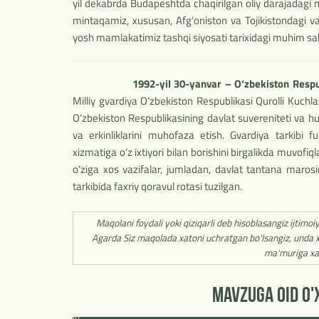
yil dekabrda Budapeshtda chaqirilgan oliy darajadagi ma
mintaqamiz, xususan, Afg‘oniston va Tojikistondagi v
yosh mamlakatimiz tashqi siyosati tarixidagi muhim sah
1992-yil 30-yanvar – O‘zbekiston Respub
Milliy gvardiya O‘zbekiston Respublikasi Qurolli Kuchlar
O‘zbekiston Respublikasining davlat suvereniteti va hu
va erkinliklarini muhofaza etish. Gvardiya tarkibi 
xizmatiga o‘z ixtiyori bilan borishini birgalikda muvofi
o‘ziga xos vazifalar, jumladan, davlat tantana maros
tarkibida faxriy qoravul rotasi tuzilgan.
Maqolani foydali yoki qiziqarli deb hisoblasangiz ijtimoi
Agarda Siz maqolada xatoni uchratgan bo'lsangiz, unda x
ma'muriga xa
MAVZUGA OID O