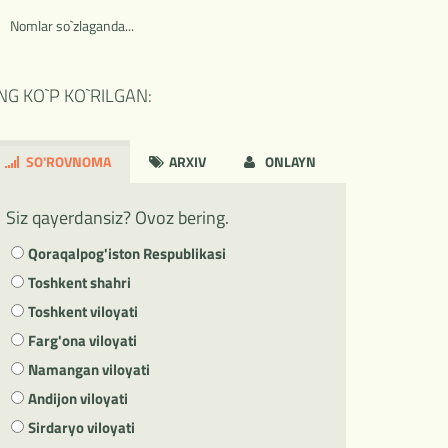
Nomlar so`zlaganda...
NG KO`P KO`RILGAN:
SO'ROVNOMA
ARXIV
ONLAYN
Siz qayerdansiz? Ovoz bering.
Qoraqalpog'iston Respublikasi
Toshkent shahri
Toshkent viloyati
Farg'ona viloyati
Namangan viloyati
Andijon viloyati
Sirdaryo viloyati