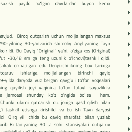
 suzish paydo bo‘lgan davrlardan buyon kema
avjud. Biroq qutqarish uchun mo‘ljallangan maxsus
790-yilning 30-yanvarida shimoliy Angliyaning Tayn
‘rildi. Bu Qayiq "Original” ya’ni, o‘ziga xos (Original)
ut -30,48 sm ga teng uzunlik o‘lchovi)tashkil qildi.
hkak o‘rnatilgan edi. Dengizchilikning boy tarixiga
ruv ishlariga mo‘ljallangan birinchi qayiq
89-yilda daryoda yuz bergan qayg‘uli to‘fon voqealari
ng quyilish joyi yaqinida to‘fon tufayli sayozlikka
ema jamoasi shunday ko‘z o‘ngida bo‘lsa ham,
Chunki ularni qutqarish o‘z joniga qasd qilish bilan
i tashkil etishga kirishildi va bu ish Tayn daryosi
ildi. Qirq yil ichida bu qayiq sharofati bilan yuzlab
orib Britaniyaning 30 ta sohil stansiyalari qutqaruv
xavfsizligi yo‘lida dengizga chiqqan posbonlar qator