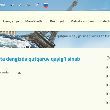
2
ama
+A
A
A-
X
Geografiya
Mamlakatlar
Kashfiyot
Metodik yordam
Videok
ngliyada jahonda ilk marta dengizda qutqaruv qayig'i sinab ko'rilgan ku
ta dengizda qutqaruv qayig'i sinab
B
sanalar