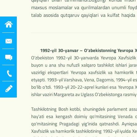
maxsus moslamalar va qurilmalardan unumli foyd
talab asosida qutqaruv qayiqlari va kulfat haqida 
1992-yil 30-yanvar – O‘zbekistonning Yevropa Xa
O‘zbekiston 1992-yil 30-yanvarda Yevropa Xavfsizlik 
buyon u ana shu nufuzli xalqaro tashkilot ishlari jar
vazirligi ekspertlari Yevropa xavfsizlik va hamkorlik t
etyapti. 1993-yil Varshava, Vena, Dagomis, 1994-yil es
bo‘lib o‘tdi. 1993-yil 20-22-aprel kunlari esa Yevropa X
ishlar vaziri Margareta av Uglass O‘zbekistonga rasmiy 
Tashkilotning Bosh kotibi, shuningdek parlament assa
hay’ati esa kengash doimiy qo‘mitasining Venada o
qo‘mitasining Pragadagi yig‘inida qatnashdi. Ayniqsa
Xavfsizlik va hamkorlik tashkilotining 1992-yil iyulda Xels