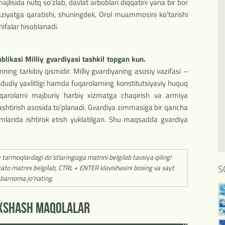
jlisida nutq so‘zlab, davlat arboblari diqqatini yana bir bor
aziyatga qaratishi, shuningdek, Orol muammosini ko‘tarishi
ifalar hisoblanadi.
likasi Milliy gvardiyasi tashkil topgan kun.
ining tarkibiy qismidir. Milliy gvardiyaning asosiy vazifasi –
dudiy yaxlitligi hamda fuqarolarning konstitutsiyaviy huquq
fuqarolarni majburiy harbiy xizmatga chaqirish va armiya
qlashtirish asosida to‘planadi. Gvardiya zimmasiga bir qancha
imlarida ishtirok etish yuklatilgan. Shu maqsadda gvardiya
y tarmoqlardagi do`stlaringizga matnni belgilab tavsiya qiling!
S
ato matnni belgilab, CTRL + ENTER klavishasini bosing va sayt
barnoma jo'nating.
'XSHASH MAQOLALAR