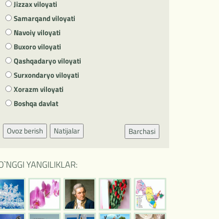
Jizzax viloyati
Samarqand viloyati
Navoiy viloyati
Buxoro viloyati
Qashqadaryo viloyati
Surxondaryo viloyati
Xorazm viloyati
Boshqa davlat
Ovoz berish
Natijalar
Barchasi
O`NGGI YANGILIKLAR: