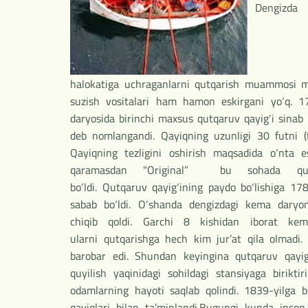
Dengizda
halokatiga uchraganlarni qutqarish muammosi m
suzish vositalari ham hamon eskirgani yo‘q. 1
daryosida birinchi maxsus qutqaruv qayig‘i sinab ko
deb nomlangandi. Qayiqning uzunligi 30 futni (f
Qayiqning tezligini oshirish maqsadida o‘nta es
qaramasdan "Original” bu sohada qutqa
bo‘ldi. Qutqaruv qayig‘ining paydo bo‘lishiga 17
sabab bo‘ldi. O‘shanda dengizdagi kema daryoni
chiqib qoldi. Garchi 8 kishidan iborat k
ularni qutqarishga hech kim jur’at qila olmadi. 
barobar edi. Shundan keyingina qutqaruv qayig‘
quyilish yaqinidagi sohildagi stansiyaga biriktir
odamlarning hayoti saqlab qolindi. 1839-yilga b
qayiqlari bilan ta’minlandi.Bugungi kunda inson 