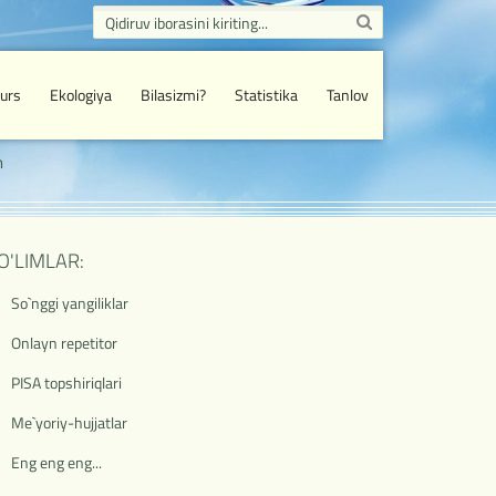
urs
Ekologiya
Bilasizmi?
Statistika
Tanlov
n
O'LIMLAR:
So`nggi yangiliklar
Onlayn repetitor
PISA topshiriqlari
Me`yoriy-hujjatlar
Eng eng eng...