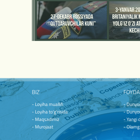
3-YANVAR 20
27-DEKABR ROSSIYADA
BRITANIYALIK 
“QUTQARUVCHILAR KUNI”
YOLG‘IZ O‘ZI 
KECHI
BIZ
FOYDA
- Loyiha muallifi
- Dunyon
- Loyiha to'g'risida
- Dunyon
- Maqsadimiz
- Yangi 
- Murojaat
- Olamg