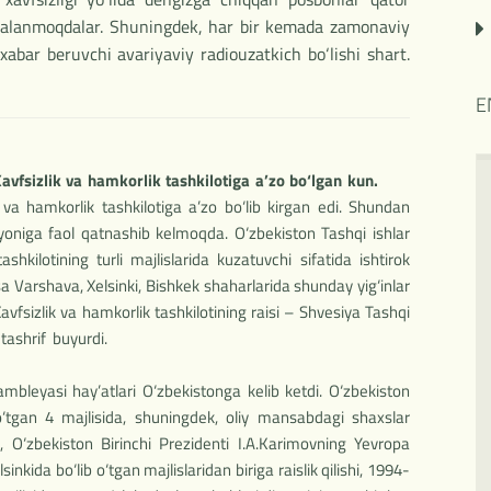
alanmoqdalar. Shuningdek, har bir kemada zamonaviy
xabar beruvchi avariyaviy radiouzatkich bo‘lishi shart.
E
vfsizlik va hamkorlik tashkilotiga a’zo bo‘lgan kun.
va hamkorlik tashkilotiga a’zo bo‘lib kirgan edi. Shundan
ayoniga faol qatnashib kelmoqda. O‘zbekiston Tashqi ishlar
ashkilotining turli majlislarida kuzatuvchi sifatida ishtirok
a Varshava, Xelsinki, Bishkek shaharlarida shunday yig‘inlar
avfsizlik va hamkorlik tashkilotining raisi – Shvesiya Tashqi
tashrif buyurdi.
mbleyasi hay’atlari O‘zbekistonga kelib ketdi. O‘zbekiston
‘tgan 4 majlisida, shuningdek, oliy mansabdagi shaxslar
, O‘zbekiston Birinchi Prezidenti I.A.Karimovning Yevropa
inkida bo‘lib o‘tgan majlislaridan biriga raislik qilishi, 1994-