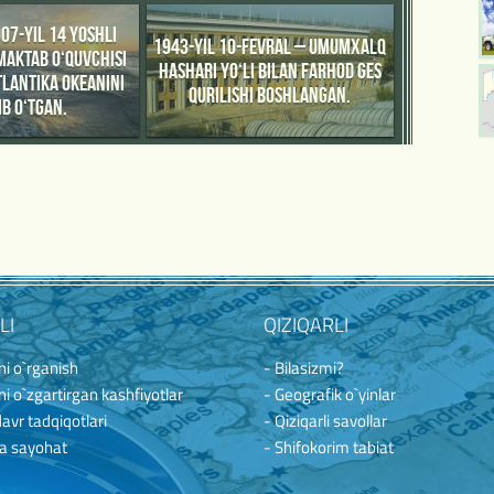
07-YIL 14 YOSHLI
1943-YIL 10-FEVRAL – UMUMXALQ
MAKTAB O‘QUVCHISI
HASHARI YO‘LI BILAN FARHOD GES
ATLANTIKA OKEANINI
QURILISHI BOSHLANGAN.
B O‘TGAN.
LI
QIZIQARLI
i o`rganish
- Bilasizmi?
i o`zgartirgan kashfiyotlar
- Geografik o`yinlar
davr tadqiqotlari
- Qiziqarli savollar
a sayohat
- Shifokorim tabiat