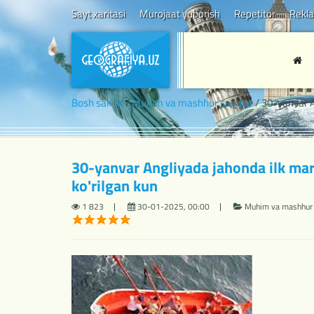
Sayt xaritasi
Murojaat yuborish
Repetitor
Rekl
Bosh sahifa
/
Muhim va mashhur sanalar
/ 30-yanvar A
30-yanvar Angliyada jahonda ilk mar
ko'rilgan kun
1 823
30-01-2025, 00:00
Muhim va mashhur 