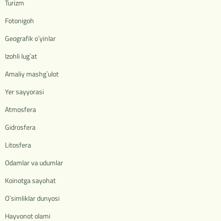
Turizm
Fotonigoh
Geografik o`yinlar
Izohli lug`at
Amaliy mashg`ulot
Yer sayyorasi
Atmosfera
Gidrosfera
Litosfera
Odamlar va udumlar
Koinotga sayohat
O`simliklar dunyosi
Hayvonot olami