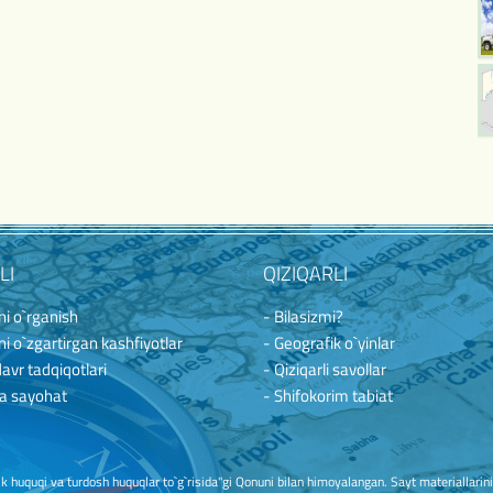
LI
QIZIQARLI
i o`rganish
- Bilasizmi?
i o`zgartirgan kashfiyotlar
- Geografik o`yinlar
davr tadqiqotlari
- Qiziqarli savollar
a sayohat
- Shifokorim tabiat
huquqi va turdosh huquqlar to`g`risida"gi Qonuni bilan himoyalangan. Sayt materiallarini ko