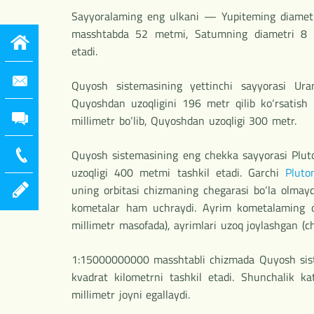
Sayyoralaming eng ulkani — Yupiteming diametr
masshtabda 52 metmi, Satumning diametri 8 mi
etadi.
Quyosh sistemasining yettinchi sayyorasi Uran
Quyoshdan uzoqligini 196 metr qilib ko‘rsatis
millimetr bo‘lib, Quyoshdan uzoqligi 300 metr.
Quyosh sistemasining eng chekka sayyorasi Pluto
uzoqligi 400 metmi tashkil etadi. Garchi
Pluto
uning orbitasi chizmaning chegarasi bo‘la olmay
kometalar ham uchraydi. Ayrim kometalaming o
millimetr masofada), ayrimlari uzoq joylashgan (c
1:15000000000 masshtabli chizmada Quyosh siste
kvadrat kilometrni tashkil etadi. Shunchalik k
millimetr joyni egallaydi.