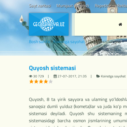
Sayt xaritasi
Murojaat yuborish
Repetitor
Rekl
Bosh sahifa
/
Koinotga sayohat
/ Quyosh sistemasi
Quyosh sistemasi
30 729
27-07-2017, 21:35
Koinotga sayohat
Quyosh, 8 ta yirik sayyora va ulaming yo‘ldoshlar
sanoqsiz dumli yulduz (kometa)lar va juda ko‘p m
sistemasi deyiladi. Quyosh shu sistemaning 
sistemasidagi barcha osmon jismlarining umum