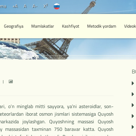
2
ama
+A
A
A-
X
Geografiya
Mamlakatlar
Kashfiyot
Metodik yordam
Videok
B
i, o‘n minglab mitti sayyora, ya’ni asteroidlar, son-
eteorlardan iborat osmon jismlari sistemasiga Quyosh
markazida joylashgan. Quyoshning massasi Quyosh
iy massasidan taxminan 750 baravar katta. Quyosh