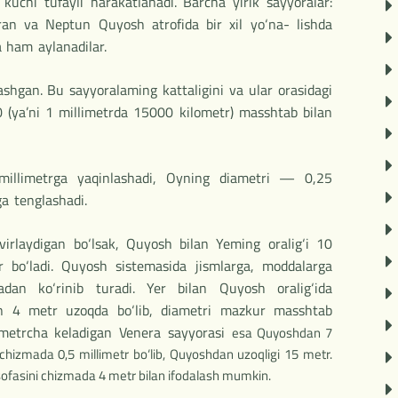
kuchi tufayli harakatlanadi. Barcha yirik sayyoralar:
Uran va Neptun Quyosh atrofida bir xil yo‘na- lishda
a ham aylanadilar.
shgan. Bu sayyoralaming kattaligini va ular orasidagi
ya’ni 1 millimetrda 15000 kilo­metr) masshtab bilan
illimetrga yaqinlashadi, Oyning diametri — 0,25
a tenglashadi.
irlaydigan bo‘lsak, Quyosh bilan Yeming oralig‘i 10
r bo‘ladi. Quyosh sistemasida jismlarga, moddalarga
adan ko‘rinib turadi. Yer bilan Quyosh oralig‘ida
n 4 metr uzoqda bo‘lib, diametri mazkur masshtab
limetrcha keladigan Venera sayyorasi
esa Quyoshdan 7
chizmada 0,5 millimetr bo‘lib, Quyoshdan uzoqligi 15 metr.
sofasini chizmada 4 metr bilan ifodalash mumkin.