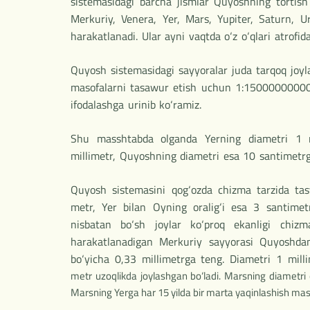
sistemasidagi barcha jismlar Quyoshning tortish 
Merkuriy, Venera, Yer, Mars, Yupiter, Sa­turn, 
harakatlanadi. Ular ayni vaqtda o‘z o‘qlari atrofid
Quyosh sistemasidagi sayyoralar juda tarqoq joyla
masofalarni tasawur etish uchun 1:15000000000 (
ifodalashga urinib ko‘ramiz.
Shu masshtabda olganda Yerning diametri 1 m
millimetr, Quyoshning diametri esa 10 santimetrg
Quyosh sistemasini qog‘ozda chizma tarzida tasv
metr, Yer bilan Oyning oralig‘i esa 3 santimet
nisbatan bo‘sh joylar ko‘proq ekanligi chizm
harakatlanadigan Merkuriy sayyorasi Quyoshda
bo‘yicha 0,33 millimetr­ga teng. Diametri 1 mil
metr uzoqlikda joylashgan bo‘ladi. Marsning diametri 
Marsning Yerga har 15 yilda bir marta yaqinlashish ma