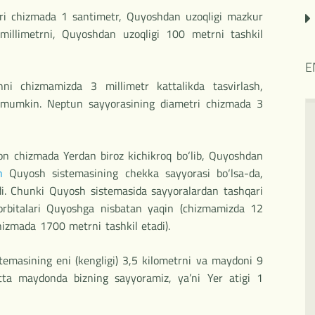
i chizma­da 1 santimetr, Quyoshdan uzoqligi mazkur
llimetrni, Quyoshdan uzoqli­gi 100 metrni tashkil
E
ni chizmamizda 3 millimetr kattalikda tasvirlash,
h mumkin. Neptun sayyorasining diametri chizmada 3
n chizma­da Yerdan biroz kichikroq bo‘lib, Quyoshdan
n
Quyosh sistemasining chekka sayyorasi bo‘lsa-da,
di. Chunki Quyosh sistemasida sayyoralardan tashqari
rbitalari Quyoshga nisbatan yaqin (chizmamizda 12
hizmada 1700 metrni tashkil etadi).
masining eni (kengligi) 3,5 kilometrni va maydoni 9
atta maydonda bizning sayyoramiz, ya’ni Yer atigi 1