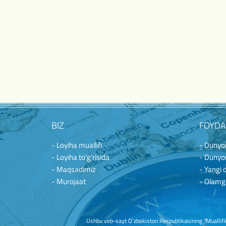
BIZ
FOYDA
- Loyiha muallifi
- Dunyon
- Loyiha to'g'risida
- Dunyon
- Maqsadimiz
- Yangi 
- Murojaat
- Olamg
Ushbu veb-sayt O`zbekiston Respublikasining "Mualliflik 