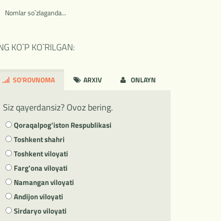
Nomlar so`zlaganda...
NG KO`P KO`RILGAN:
SO'ROVNOMA
ARXIV
ONLAYN
Siz qayerdansiz? Ovoz bering.
Qoraqalpog'iston Respublikasi
Toshkent shahri
Toshkent viloyati
Farg'ona viloyati
Namangan viloyati
Andijon viloyati
Sirdaryo viloyati