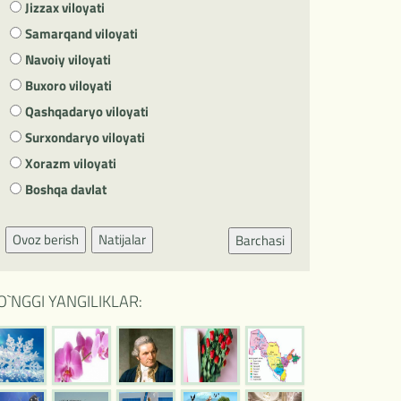
Jizzax viloyati
Samarqand viloyati
Navoiy viloyati
Buxoro viloyati
Qashqadaryo viloyati
Surxondaryo viloyati
Xorazm viloyati
Boshqa davlat
Ovoz berish
Natijalar
Barchasi
O`NGGI YANGILIKLAR: