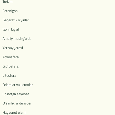
Turizm
Fotonigoh
Geografik o`yinlar
Izohli lug`at
Amaliy mashg`ulot
Yer sayyorasi
Atmosfera
Gidrosfera
Litosfera
Odamlar va udumlar
Koinotga sayohat
O`simliklar dunyosi
Hayvonot olami