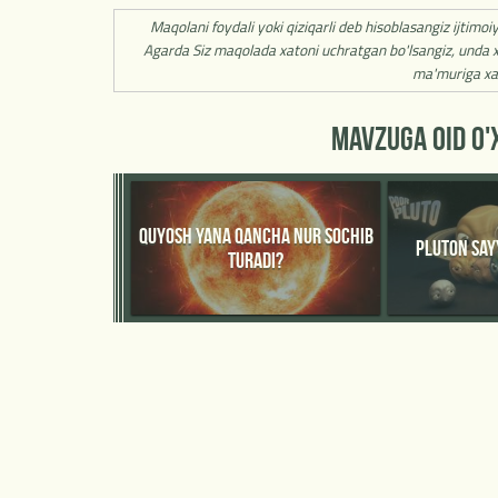
Maqolani foydali yoki qiziqarli deb hisoblasangiz ijtimoi
Agarda Siz maqolada xatoni uchratgan bo'lsangiz, unda x
ma'muriga xa
MAVZUGA OID O
QUYOSH YANA QANCHA NUR SOCHIB
PLUTON SA
TURADI?