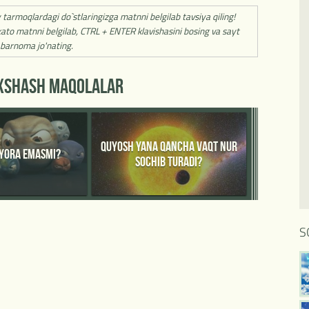
y tarmoqlardagi do`stlaringizga matnni belgilab tavsiya qiling!
ato matnni belgilab, CTRL + ENTER klavishasini bosing va sayt
barnoma jo'nating.
'XSHASH MAQOLALAR
QUYOSH YANA QANCHA VAQT NUR
YYORA EMASMI?
SOCHIB TURADI?
S