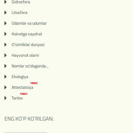
Gidrosfera
Litosfera
Odamlar va udumlar
Koinotga sayohat
O`simliklar dunyosi
Hayvonot olami
Nomlar so`zlaganda...
Ekologiya
YANGI
Attestatsiya
YANGI
Tanlov
ENG KO`P KO`RILGAN: