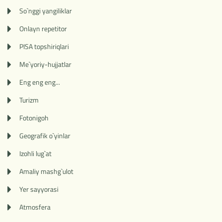
So`nggi yangiliklar
Onlayn repetitor
PISA topshiriqlari
Me`yoriy-hujjatlar
Eng eng eng...
Turizm
Fotonigoh
Geografik o`yinlar
Izohli lug`at
Amaliy mashg`ulot
Yer sayyorasi
Atmosfera