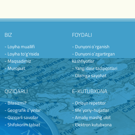
BIZ
FOYDALI
- Loyiha muallifi
- Dunyoni o`rganish
- Loyiha to'g'risida
- Dunyoni o`zgartirgan
- Maqsadimiz
kashfiyotlar
- Murojaat
- Yangi davr tadqiqotlari
- Olamga sayohat
QIZIQARLI
E-KUTUBXONA
- Bilasizmi?
- Onlayn repetitor
- Geografik o`yinlar
- Me`yoriy-hujjatlar
- Qiziqarli savollar
- Amaliy mashg`ulot
- Shifokorim tabiat
- Elektron kutubxona