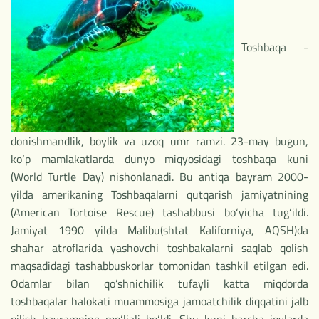
Toshbaqa -
donishmandlik, boylik va uzoq umr ramzi. 23-may bugun,
ko‘p mamlakatlarda dunyo miqyosidagi toshbaqa kuni
(World Turtle Day) nishonlanadi. Bu antiqa bayram 2000-
yilda amerikaning Toshbaqalarni qutqarish jamiyatnining
(American Tortoise Rescue) tashabbusi bo‘yicha tug‘ildi.
Jamiyat 1990 yilda Malibu(shtat Kaliforniya, AQSH)da
shahar atroflarida yashovchi toshbakalarni saqlab qolish
maqsadidagi tashabbuskorlar tomonidan tashkil etilgan edi.
Odamlar bilan qo’shnichilik tufayli katta miqdorda
toshbaqalar halokati muammosiga jamoatchilik diqqatini jalb
qilish bayramning mo‘ljali bo‘ldi. Shu kuni barcha joylarda