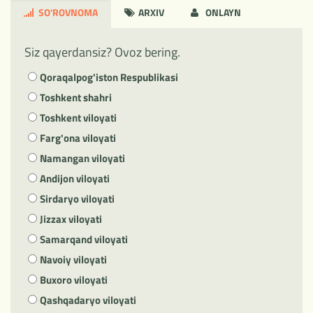
SO'ROVNOMA
ARXIV
ONLAYN
Siz qayerdansiz? Ovoz bering.
Qoraqalpog'iston Respublikasi
Toshkent shahri
Toshkent viloyati
Farg'ona viloyati
Namangan viloyati
Andijon viloyati
Sirdaryo viloyati
Jizzax viloyati
Samarqand viloyati
Navoiy viloyati
Buxoro viloyati
Qashqadaryo viloyati