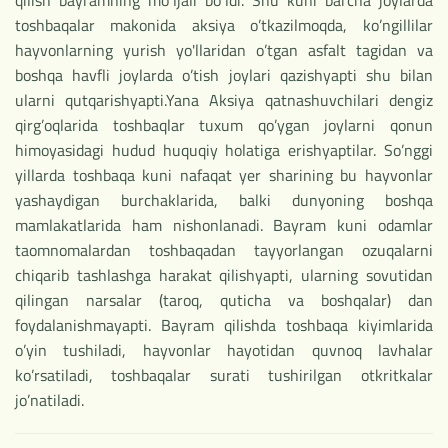
toshbaqalar makonida aksiya o’tkazilmoqda, ko’ngillilar
hayvonlarning yurish yo'llaridan o’tgan asfalt tagidan va
boshqa havfli joylarda o’tish joylari qazishyapti shu bilan
ularni qutqarishyapti.Yana Aksiya qatnashuvchilari dengiz
qirg’oqlarida toshbaqlar tuxum qo’ygan joylarni qonun
himoyasidagi hudud huquqiy holatiga erishyaptilar. So’nggi
yillarda toshbaqa kuni nafaqat yer sharining bu hayvonlar
yashaydigan burchaklarida, balki dunyoning boshqa
mamlakatlarida ham nishonlanadi. Bayram kuni odamlar
taomnomalardan toshbaqadan tayyorlangan ozuqalarni
chiqarib tashlashga harakat qilishyapti, ularning sovutidan
qilingan narsalar (taroq, quticha va boshqalar) dan
foydalanishmayapti. Bayram qilishda toshbaqa kiyimlarida
o’yin tushiladi, hayvonlar hayotidan quvnoq lavhalar
ko’rsatiladi, toshbaqalar surati tushirilgan otkritkalar
jo’natiladi.