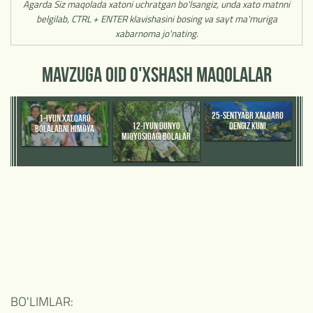
Agarda Siz maqolada xatoni uchratgan bo'lsangiz, unda xato matnni
belgilab, CTRL + ENTER klavishasini bosing va sayt ma'muriga
xabarnoma jo'nating.
MAVZUGA OID O'XSHASH MAQOLALAR
25-SENTYABR XALQARO
1-IYUN XALQARO
12-IYUN DUNYO
DENGIZ KUNI
BOLALARNI HIMOYA
MIQYOSIDAGI BOLALAR
QILISH VA XALQARO OTA-
MEHNATIGA QARSHI
ONALAR KUNI.
KURASH KUNI
SHUNINGDEK, DUNYO
MIQYOSIDAGI SUT KUNI
BO'LIMLAR: