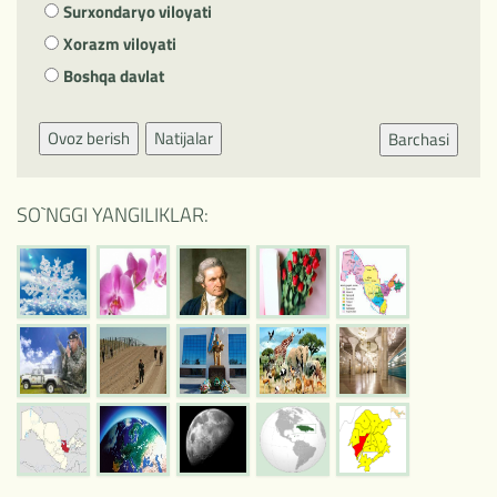
Surxondaryo viloyati
Xorazm viloyati
Boshqa davlat
Ovoz berish
Natijalar
Barchasi
SO`NGGI YANGILIKLAR: