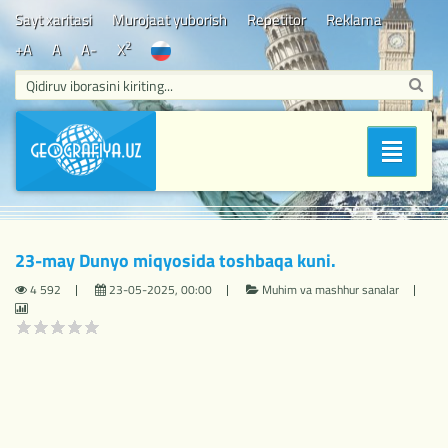
Sayt xaritasi
Murojaat yuborish
Repetitor
Reklama
2
+A
A
A-
X
Bosh sahifa
/
Muhim va mashhur sanalar
/ 23-may Dunyo
Bo'limlar
miqyosida toshbaqa kuni.
23-may Dunyo miqyosida toshbaqa kuni.
4 592
23-05-2025, 00:00
Muhim va mashhur sanalar