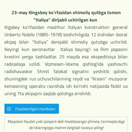
23-may Kingsbey ko’rfazidan shimoliy qutbga tomon
"Italiya” dirijabli uchirilgan kun
Kigsbey ko’rfazidan mashhur Italyan konstruktori general
Unberto Nobile (1885-1978) boshchiligida 12 kishidan iborat
ekipaj bilan "Italiya” derejabli shimoliy qutubga uchirildi.
Keyingi kun aeronavtlar Italiya bayrog’i va Rim papasini
krestini yerga tashladilar. 25 mayda esa ekspeditsiya bilan
radioaloqa uzildi. Voznesen-Voxma qishlog’ida yashovchi
radiohavaskor Shmit falokat signalini yeshitib qolishi,
shuningdek rus uchuvchilarining reydi va "Krasin” muzyorar
kemasining operativ ravishda ish ko’rishi natijasida Nobil va
uning 7ta ekipajini saqlab qolishga erishildi.
Foydalanilgan manbalar:
Maqolani foydali yoki qiziqarli deb hisoblasangiz ijtimoiy tarmoqlardagi
do`stlaringizga matnni belgilab tavsiya qiling!