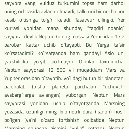
sayyora yangi yulduz turkumini topsa ham darhol
uning orbitasida aylana olmaydi, balki uni bir necha bor
kesib o`tishiga to`g`ri keladi. Tasavvur qilingki, Yer
kurrasi yonidan mana shunday "taqdiri noaniq”
sayyora, deylik Neptun (uning massasi Yernikidan 17,2
barobar katta) uchib o`tayapti. Bu Yerga ta`sir
ko`rsatadimi? Ko`rsatganda ham qanday! Aslo uni
yaxshilikka yo`yib bo`lmaydi. Olimlar taxminicha,
Neptun sayyorasi 12 500 yil muqaddam Mars va
Yupiter orasidan o`tayotib, yo`lidagi butun bir planetani
parchalab (o`sha planeta parchalari "uchuvchi
aysberg”larga aylangan) yuborgan. Neptun Mars
sayyorasi yonidan uchib o`tayotganda Marsning
yuzasida uzunligi ming kilometrli dara (kanon) hosil
bo`lgan (ya`ni o`zaro tortishish oqibatida Neptun
Marsning shuncha qismini "yulib” ketgan). Neptun