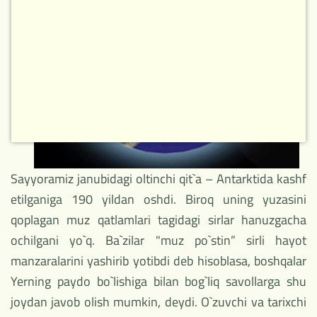
Sayyoramiz janubidagi oltinchi qit`a – Antarktida kashf
etilganiga 190 yildan oshdi. Biroq uning yuzasini
qoplagan muz qatlamlari tagidagi sirlar hanuzgacha
ochilgani yo`q. Ba`zilar "muz po`stin” sirli hayot
manzaralarini yashirib yotibdi deb hisoblasa, boshqalar
Yerning paydo bo`lishiga bilan bog`liq savollarga shu
joydan javob olish mumkin, deydi. O`zuvchi va tarixchi