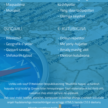
- Maqsadimiz
kashfiyotlar
- Murojaat
- Yangi davr tadqiqotlari
- Olamga sayohat
QIZIQARLI
E-KUTUBXONA
- Bilasizmi?
- Onlayn repetitor
- Geografik o`yinlar
- Me`yoriy-hujjatlar
- Qiziqarli savollar
- Amaliy mashg`ulot
- Shifokorim tabiat
- Elektron kutubxona
Ushbu veb-sayt O`zbekiston Respublikasining "Mualliflik huquqi va turdosh
huquqlar to`g`risida"gi Qonuni bilan himoyalangan. Sayt materiallarini ko`chirib olib,
ruxsatsiz chop etish qat`iyan ta`qiqlanadi.
Veb-sayt mobil telefon, planshet, kompyuter va boshqa shunga o'xshash uskunalar
orqali foydalanishga moslashtirilgan va so'nggi HTML5 hamda CSS3 dasturiy
tillarida yaratilgan bo'lib,