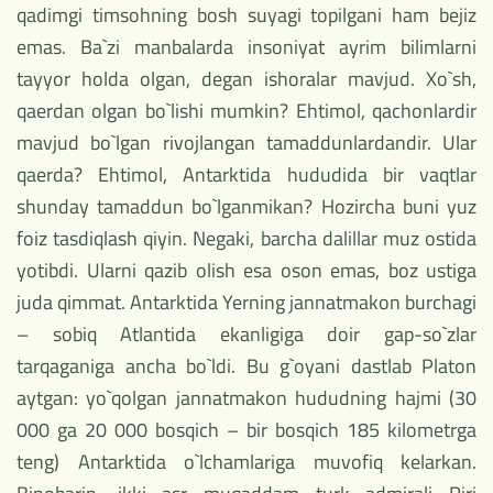
qadimgi timsohning bosh suyagi topilgani ham bejiz
emas. Ba`zi manbalarda insoniyat ayrim bilimlarni
tayyor holda olgan, degan ishoralar mavjud. Xo`sh,
qaerdan olgan bo`lishi mumkin? Ehtimol, qachonlardir
mavjud bo`lgan rivojlangan tamaddunlardandir. Ular
qaerda? Ehtimol, Antarktida hududida bir vaqtlar
shunday tamaddun bo`lganmikan? Hozircha buni yuz
foiz tasdiqlash qiyin. Negaki, barcha dalillar muz ostida
yotibdi. Ularni qazib olish esa oson emas, boz ustiga
juda qimmat. Antarktida Yerning jannatmakon burchagi
– sobiq Atlantida ekanligiga doir gap-so`zlar
tarqaganiga ancha bo`ldi. Bu g`oyani dastlab Platon
aytgan: yo`qolgan jannatmakon hududning hajmi (30
000 ga 20 000 bosqich – bir bosqich 185 kilometrga
teng) Antarktida o`lchamlariga muvofiq kelarkan.