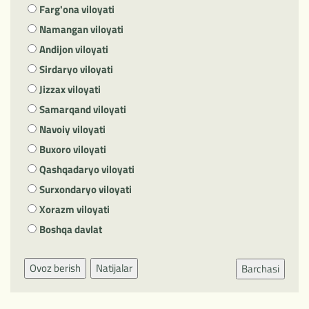
Farg'ona viloyati
Namangan viloyati
Andijon viloyati
Sirdaryo viloyati
Jizzax viloyati
Samarqand viloyati
Navoiy viloyati
Buxoro viloyati
Qashqadaryo viloyati
Surxondaryo viloyati
Xorazm viloyati
Boshqa davlat
Ovoz berish
Natijalar
Barchasi