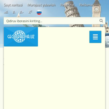
Sayt xaritasi
Murojaat yuborish
Repetitor
Reklama
2
+A
A
A-
X
Bosh sahifa
/
Bilasizmi
/ Antarktida qanday paydo bo`lgan?
Bo'limlar
Antarktida qanday paydo bo`lgan?
2 942
14-08-2018, 08:00
Bilasizmi