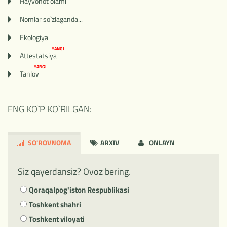
Hayvonot olami
Nomlar so`zlaganda...
Ekologiya
YANGI
Attestatsiya
YANGI
Tanlov
ENG KO`P KO`RILGAN:
SO'ROVNOMA
ARXIV
ONLAYN
Siz qayerdansiz? Ovoz bering.
Qoraqalpog'iston Respublikasi
Toshkent shahri
Toshkent viloyati