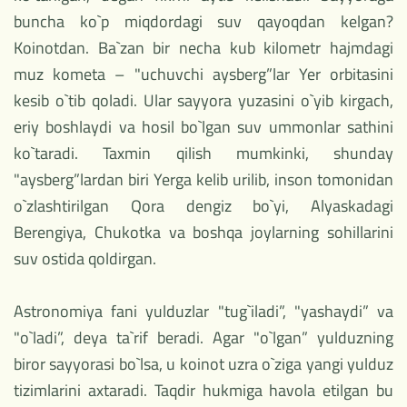
buncha ko`p miqdordagi suv qayoqdan kelgan?
Koinotdan. Ba`zan bir necha kub kilometr hajmdagi
muz kometa – "uchuvchi aysberg”lar Yer orbitasini
kesib o`tib qoladi. Ular sayyora yuzasini o`yib kirgach,
eriy boshlaydi va hosil bo`lgan suv ummonlar sathini
ko`taradi. Taxmin qilish mumkinki, shunday
"aysberg”lardan biri Yerga kelib urilib, inson tomonidan
o`zlashtirilgan Qora dengiz bo`yi, Alyaskadagi
Berengiya, Chukotka va boshqa joylarning sohillarini
suv ostida qoldirgan.
Astronomiya fani yulduzlar "tug`iladi”, "yashaydi” va
"o`ladi”, deya ta`rif beradi. Agar "o`lgan” yulduzning
biror sayyorasi bo`lsa, u koinot uzra o`ziga yangi yulduz
tizimlarini axtaradi. Taqdir hukmiga havola etilgan bu