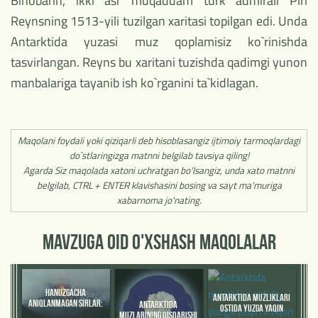
Binobarin, ikki asr muqaddam turk admirali Piri
Reynsning 1513-yili tuzilgan xaritasi topilgan edi. Unda
Antarktida yuzasi muz qoplamisiz ko`rinishda
tasvirlangan. Reyns bu xaritani tuzishda qadimgi yunon
manbalariga tayanib ish ko`rganini ta`kidlagan.
Maqolani foydali yoki qiziqarli deb hisoblasangiz ijtimoiy tarmoqlardagi
do`stlaringizga matnni belgilab tavsiya qiling!
Agarda Siz maqolada xatoni uchratgan bo'lsangiz, unda xato matnni
belgilab, CTRL + ENTER klavishasini bosing va sayt ma'muriga
xabarnoma jo'nating.
MAVZUGA OID O'XSHASH MAQOLALAR
HANUZGACHA
ANTARKTIDA MUZLIKLARI
ANIQLANMAGAN SIRLAR:
ANTARKTIDA
OSTIDA YUZGA YAQIN
SEYSMIK CHAQNASHLAR
MUZLARINING QISQARISHI