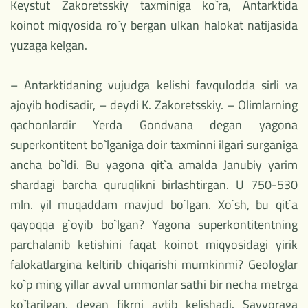
Keystut Zakoretsskiy taxminiga ko`ra, Antarktida
koinot miqyosida ro`y bergan ulkan halokat natijasida
yuzaga kelgan.
– Antarktidaning vujudga kelishi favqulodda sirli va
ajoyib hodisadir, – deydi K. Zakoretsskiy. – Olimlarning
qachonlardir Yerda Gondvana degan yagona
superkontitent bo`lganiga doir taxminni ilgari surganiga
ancha bo`ldi. Bu yagona qit`a amalda Janubiy yarim
shardagi barcha quruqlikni birlashtirgan. U 750-530
mln. yil muqaddam mavjud bo`lgan. Xo`sh, bu qit`a
qayoqqa g`oyib bo`lgan? Yagona superkontitentning
parchalanib ketishini faqat koinot miqyosidagi yirik
falokatlargina keltirib chiqarishi mumkinmi? Geologlar
ko`p ming yillar avval ummonlar sathi bir necha metrga
ko`tarilgan, degan fikrni aytib kelishadi. Sayyoraga