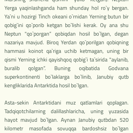
Yerga yaqinlashganda ham shunday hol ro`y bergan.
Ya`ni u hozirgi Tinch okeani o`rnidan Yerning butun bir
qobig`ini qo`porib ketgan bo`lishi kerak. Oy ana shu
Neptun "qo`porgan” qobiqdan hosil bo`lgan, degan
nazariya mavjud. Biroq Yerdan qo`porilgan qobiqning
hammasi koinot qa`riga uchib ketmagan, uning bir
qismi Yerning ichki qayishqoq qobig`i ta`sirida "aylanib,
buralib qolgan”. Buning oqibatida Godvana
superkontinenti bo`laklarga bo`linib, Janubiy qutb
kengliklarida Antarktida hosil bo`lgan.
Asta-sekin Antarktidani muz qatlamlari qoplagan.
Tadqiqotchilarning dalillashlaricha, uning yuzasida
hayot mavjud bo`lgan. Aynan Janubiy qutbdan 520
kilometr masofada sovuqqa bardoshsiz bo`lgan