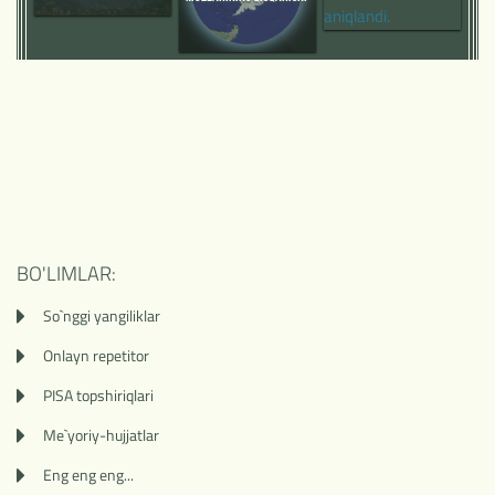
VULQON ANIQLANDI.
JAHON OKEANI SATHINI
KO'TARMOQDA
BO'LIMLAR:
So`nggi yangiliklar
Onlayn repetitor
PISA topshiriqlari
Me`yoriy-hujjatlar
Eng eng eng...