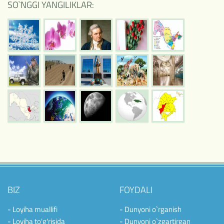
SO`NGGI YANGILIKLAR:
BIZ
FOYDALI
- Loyiha muallifi
- Dunyoni o`rganish
- Loyiha to'g'risida
- Dunyoni o`zgartirgan