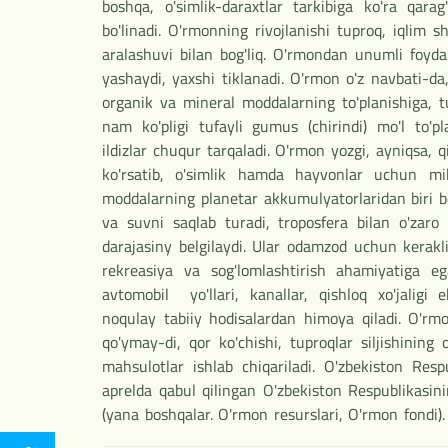
boshqa, o'simlik-daraxtlar tarkibiga ko'ra qar
bo'linadi. O'rmonning rivojlanishi tuproq, iqlim s
aralashuvi bilan bog'liq. O'rmondan unumli foydal
yashaydi, yaxshi tiklanadi. O'rmon o'z navbati-da
organik va mineral moddalarning to'planishiga, t
nam ko'pligi tufayli gumus (chirindi) mo'l to'pla
ildizlar chuqur tarqaladi. O'rmon yozgi, ayniqsa, q
ko'rsatib, o'simlik hamda hayvonlar uchun mi
moddalarning planetar akkumulyatorlaridan biri bo
va suvni saqlab turadi, troposfera bilan o'zaro 
darajasiny belgilaydi. Ular odamzod uchun kerakli
rekreasiya va sog'lomlashtirish ahamiyatiga e
avtomobil yo'llari, kanallar, qishloq xo'jaligi 
noqulay tabiiy hodisalardan himoya qiladi. O'rmon
qo'ymay-di, qor ko'chishi, tuproqlar siljishining
mahsulotlar ishlab chiqariladi. O'zbekiston Re
aprelda qabul qilingan O'zbekiston Respublikasini
(yana boshqalar. O'rmon resurslari, O'rmon fondi).