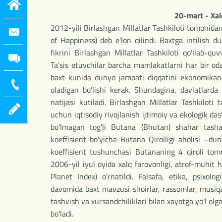
20-mart - Xal
2012-yili Birlashgan Millatlar Tashkiloti tomonid
of Happiness) deb e'lon qilindi. Baxtga intilish
fikrini Birlashgan Millatlar Tashkiloti qo'llab-q
Ta'sis etuvchilar barcha mamlakatlarni har bir od
baxt kunida dunyo jamoati diqqatini ekonomikani
oladigan bo'lishi kerak. Shundagina, davlatlarda
natijasi kutiladi. Birlashgan Millatlar Tashkiloti
uchun iqtisodiy rivojlanish ijtimoiy va ekologik das
bo'lmagan tog'li Butana (Bhutan) shahar tashab
koeffisient bo'yicha Butana Qirolligi aholisi –dun
koeffisient tushunchasi Butananing 4 qiroli tomon
2006-yil iyul oyida xalq farovonligi, atrof-muhit 
Planet Index) o'rnatildi. Falsafa, etika, psixolog
davomida baxt mavzusi shoirlar, rassomlar, musiqach
tashvish va xursandchiliklari bilan xayotga yo'l olg
bo'ladi.