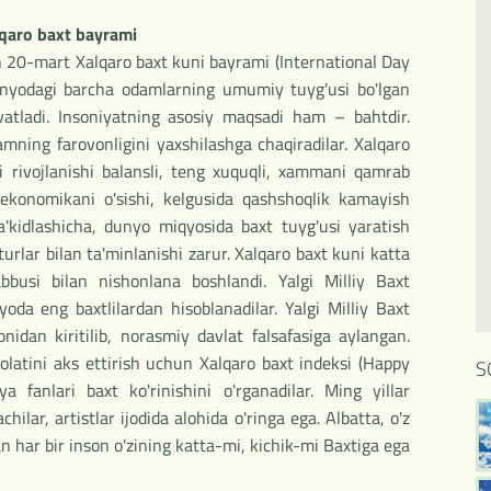
qaro baxt bayrami
an 20-mart Xalqaro baxt kuni bayrami (International Day
 dunyodagi barcha odamlarning umumiy tuyg'usi bo'lgan
uvvatladi. Insoniyatning asosiy maqsadi ham – bahtdir.
amning farovonligini yaxshilashga chaqiradilar. Xalqaro
 rivojlanishi balansli, teng xuquqli, xammani qamrab
 ekonomikani o'sishi, kelgusida qashshoqlik kamayish
 ta'kidlashicha, dunyo miqyosida baxt tuyg'usi yaratish
turlar bilan ta'minlanishi zarur. Xalqaro baxt kuni katta
busi bilan nishonlana boshlandi. Yalgi Milliy Baxt
yoda eng baxtlilardan hisoblanadilar. Yalgi Milliy Baxt
idan kiritilib, norasmiy davlat falsafasiga aylangan.
holatini aks ettirish uchun Xalqaro baxt indeksi (Happy
S
iya fanlari baxt ko'rinishini o'rganadilar. Ming yillar
ilar, artistlar ijodida alohida o'ringa ega. Albatta, o'z
an har bir inson o'zining katta-mi, kichik-mi Baxtiga ega