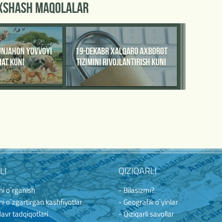
'XSHASH MAQOLALAR
UNJAHON YOVVOYI
19-DEKABR XALQARO AXBOROT
IAT KUNI
TIZIMINI RIVOJLANTIRISH KUNI
LI
QIZIQARLI
i o`rganish
- Bilasizmi?
i o`zgartirgan kashfiyotlar
- Geografik o`yinlar
davr tadqiqotlari
- Qiziqarli savollar