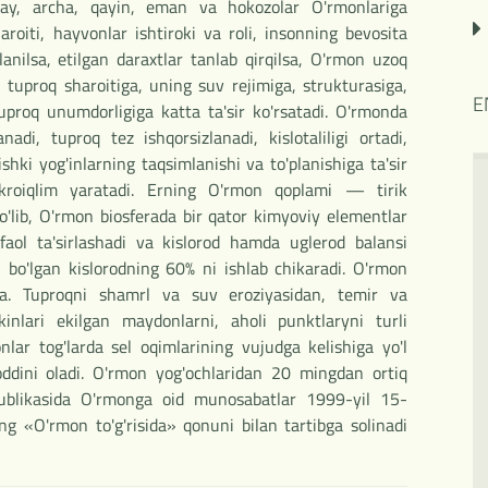
ag'ay, archa, qayin, eman va hokozolar O'rmonlariga
haroiti, hayvonlar ishtiroki va roli, insonning bevosita
anilsa, etilgan daraxtlar tanlab qirqilsa, O'rmon uzoq
, tuproq sharoitiga, uning suv rejimiga, strukturasiga,
E
uproq unumdorligiga katta ta'sir ko'rsatadi. O'rmonda
nadi, tuproq tez ishqorsizlanadi, kislotaliligi ortadi,
ishki yog'inlarning taqsimlanishi va to'planishiga ta'sir
kroiqlim yaratadi. Erning O'rmon qoplami — tirik
'lib, O'rmon biosferada bir qator kimyoviy elementlar
faol ta'sirlashadi va kislorod hamda uglerod balansi
 bo'lgan kislorodning 60% ni ishlab chikaradi. O'rmon
ga. Tuproqni shamrl va suv eroziyasidan, temir va
ekinlari ekilgan maydonlarni, aholi punktlaryni turli
lar tog'larda sel oqimlarining vujudga kelishiga yo'l
 oddini oladi. O'rmon yog'ochlaridan 20 mingdan ortiq
spublikasida O'rmonga oid munosabatlar 1999-yil 15-
ng «O'rmon to'g'risida» qonuni bilan tartibga solinadi