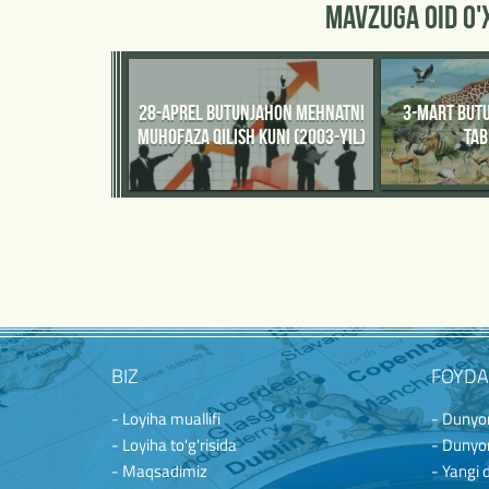
MAVZUGA OID O
28-APREL BUTUNJAHON MEHNATNI
3-MART BUT
MUHOFAZA QILISH KUNI (2003-YIL)
TAB
BIZ
FOYDA
- Loyiha muallifi
- Dunyon
- Loyiha to'g'risida
- Dunyon
- Maqsadimiz
- Yangi 