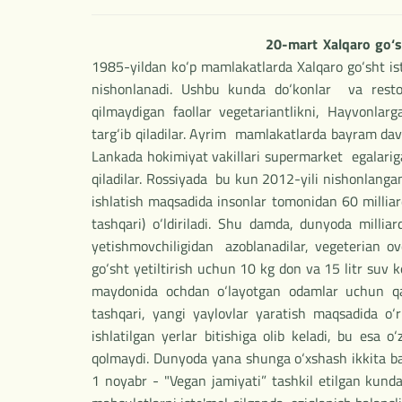
20-mart Xalqaro go‘sh
1985-yildan ko‘p mamlakatlarda Xalqaro go‘sht ist
nishonlanadi. Ushbu kunda do‘konlar va restor
qilmaydigan faollar vegetariantlikni, Hayvonlarg
targ‘ib qiladilar. Ayrim mamlakatlarda bayram da
Lankada hokimiyat vakillari supermarket egalariga
qiladilar. Rossiyada bu kun 2012-yili nishonlangan
ishlatish maqsadida insonlar tomonidan 60 milliar
tashqari) o‘ldiriladi. Shu damda, dunyoda millia
yetishmovchiligidan azoblanadilar, vegeterian ov
go‘sht yetiltirish uchun 10 kg don va 15 litr suv 
maydonida ochdan o‘layotgan odamlar uchun qa
tashqari, yangi yaylovlar yaratish maqsadida o
ishlatilgan yerlar bitishiga olib keladi, bu esa 
qolmaydi. Dunyoda yana shunga o‘xshash ikkita ba
1 noyabr - "Vegan jamiyati” tashkil etilgan kund