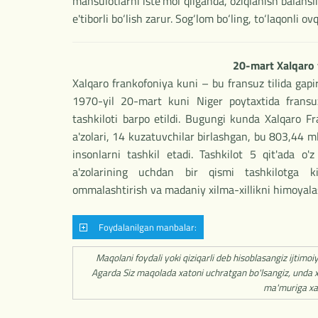
mahsulotlarni iste'mol qilganda, oziqlanish balans
e'tiborli bo‘lish zarur. Sog‘lom bo‘ling, to‘laqonli ov
20-mart Xalqaro 
Xalqaro frankofoniya kuni – bu fransuz tilida gapi
1970-yil 20-mart kuni Niger poytaxtida fransuz t
tashkiloti barpo etildi. Bugungi kunda Xalqaro F
a'zolari, 14 kuzatuvchilar birlashgan, bu 803,44 m
insonlarni tashkil etadi. Tashkilot 5 qit'ada o'z
a'zolarining uchdan bir qismi tashkilotga ki
ommalashtirish va madaniy xilma-xillikni himoyala
Foydalanilgan manbalar:
Maqolani foydali yoki qiziqarli deb hisoblasangiz ijtimoi
Agarda Siz maqolada xatoni uchratgan bo'lsangiz, unda x
ma'muriga xa