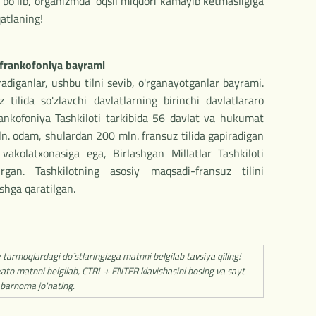
li bo‘lib, organizmda oqsil miqdori kamayib ketmasligiga
qatlaning!
frankofoniya bayrami
radiganlar, ushbu tilni sevib, o'rganayotganlar bayrami.
ilida so'zlavchi davlatlarning birinchi davlatlararo
rankofoniya Tashkiloti tarkibida 56 davlat va hukumat
ln. odam, shulardan 200 mln. fransuz tilida gapiradigan
 vakolatxonasiga ega, Birlashgan Millatlar Tashkiloti
rgan. Tashkilotning asosiy maqsadi-fransuz tilini
shga qaratilgan.
y tarmoqlardagi do`stlaringizga matnni belgilab tavsiya qiling!
ato matnni belgilab, CTRL + ENTER klavishasini bosing va sayt
barnoma jo'nating.