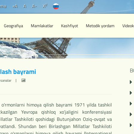
2
ama
+A
A
A-
X
Geografiya
Mamlakatlar
Kashfiyot
Metodik yordam
Videok
lqaro o'rmonlarni himoyalash bayrami
lash bayrami
B
sanalar
o'rmonlarni himoya qilish bayrami 1971 yilda tashkil
azilgan Yevropa qishloq xo'jaligini konferensiyasi
illatlar Tashkiloti qoshidagi Butunjahon Oziq-ovqat va
vvatlandi. Shundan beri Birlashgan Millatlar Tashkiloti
qaro o'rmanlarni himoya qilish bayrami (International