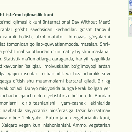
t iste'mol qilmaslik kuni
e'mol qilmaslik kuni (International Day Without Meat)
anlar go‘sht savdosidan kechadilar, go‘sht tanovul
a rahmli bo‘lish, atrof muhitni himoyasi g‘oyalarini
vlat tomonidan qo‘llab-quvvatlanmoqda, masalan, Shri-
 go‘sht mahsulotlaridan o‘zini qat'iy tiyishni maslahat
. Statistik ma'lumotlarga qaraganda, har yili yegulikda
d xayvonlar (baliqlar, molyuskalar, bo‘g‘imoyoqlilardan
rdga yaqin insonlar ocharchilik va toza ichimlik suvi
qatga o”tish shu muammolarni bartaraf qiladi. Bir kg
kerak bo‘ladi. Dunyo miq'yosida bunga kerak bo‘lgan yer
nchadan-qancha don yetishtirsa bo‘lar edi. Bundan
‘rmonlarni qirib tashlanishi, yem-xashak ekinlarida
o‘z navbatida sayyoramiz biosferasiga ta'sir ko‘rsatmay
yram bor: 1 oktyabr - Butun jahon vegetarianlik kuni,
a Xalqaro vegan kuni nishonlanishi. Ammo, vegetarian