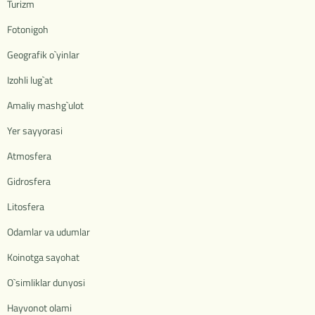
Turizm
Fotonigoh
Geografik o`yinlar
Izohli lug`at
Amaliy mashg`ulot
Yer sayyorasi
Atmosfera
Gidrosfera
Litosfera
Odamlar va udumlar
Koinotga sayohat
O`simliklar dunyosi
Hayvonot olami