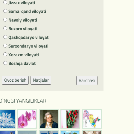
Jizzax viloyati
Samarqand viloyati
Navoiy viloyati
Buxoro viloyati
Qashqadaryo viloyati
Surxondaryo viloyati
Xorazm viloyati
Boshqa davlat
Ovoz berish
Natijalar
Barchasi
O`NGGI YANGILIKLAR: