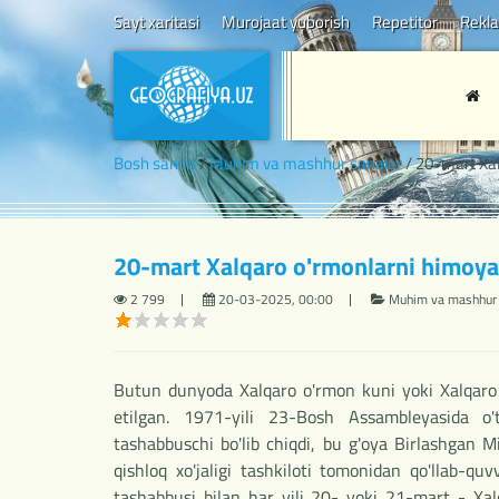
Sayt xaritasi
Murojaat yuborish
Repetitor
Rekl
Bosh sahifa
/
Muhim va mashhur sanalar
/ 20-mart Xa
20-mart Xalqaro o'rmonlarni himoya
2 799
20-03-2025, 00:00
Muhim va mashhur 
Butun dunyoda Xalqaro o'rmon kuni yoki Xalqaro 
etilgan. 1971-yili 23-Bosh Assambleyasida o'tk
tashabbuschi bo'lib chiqdi, bu g'oya Birlashgan M
qishloq xo'jaligi tashkiloti tomonidan qo'llab-qu
tashabbusi bilan har yili 20- yoki 21-mart - Xal