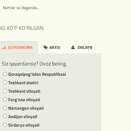
Nomlar so`zlaganda...
NG KO`P KO`RILGAN:
SO'ROVNOMA
ARXIV
ONLAYN
Siz qayerdansiz? Ovoz bering.
Qoraqalpog'iston Respublikasi
Toshkent shahri
Toshkent viloyati
Farg'ona viloyati
Namangan viloyati
Andijon viloyati
Sirdaryo viloyati