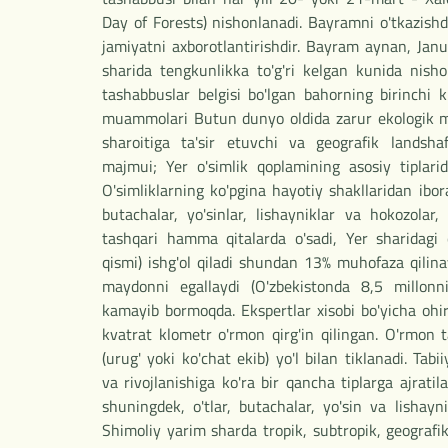
Day of Forests) nishonlanadi. Bayramni o'tkazishd
jamiyatni axborotlantirishdir. Bayram aynan, Jan
sharida tengkunlikka to'g'ri kelgan kunida nish
tashabbuslar belgisi bo'lgan bahorning birinchi k
muammolari Butun dunyo oldida zarur ekologik mas
sharoitiga ta'sir etuvchi va geografik landshaf
majmui; Yer o'simlik qoplamining asosiy tiplari
O'simliklarning ko'pgina hayotiy shakllaridan ibora
butachalar, yo'sinlar, lishayniklar va hokozolar,
tashqari hamma qitalarda o'sadi, Yer sharidagi
qismi) ishg'ol qiladi shundan 13% muhofaza qilin
maydonni egallaydi (O'zbekistonda 8,5 millon
kamayib bormoqda. Ekspertlar xisobi bo'yicha oh
kvatrat klometr o'rmon qirg'in qilingan. O'rmon t
(urug' yoki ko'chat ekib) yo'l bilan tiklanadi. Ta
va rivojlanishiga ko'ra bir qancha tiplarga ajratil
shuningdek, o'tlar, butachalar, yo'sin va lishayn
Shimoliy yarim sharda tropik, subtropik, geografik