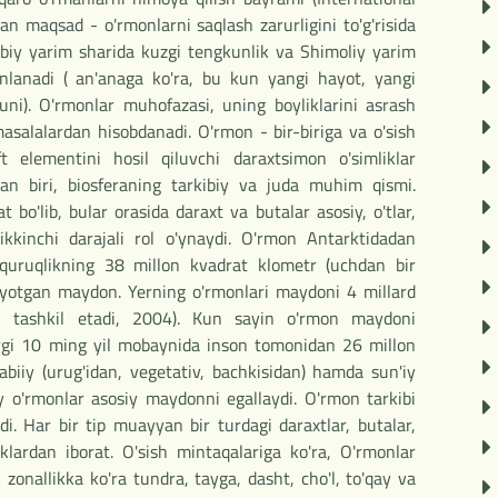
an maqsad - o'rmonlarni saqlash zarurligini to'g'risida
ubiy yarim sharida kuzgi tengkunlik va Shimoliy yarim
onlanadi ( an'anaga ko'ra, bu kun yangi hayot, yangi
uni). O'rmonlar muhofazasi, uning boyliklarini asrash
alalardan hisobdanadi. O'rmon - bir-biriga va o'sish
t elementini hosil qiluvchi daraxtsimon o'simliklar
dan biri, biosferaning tarkibiy va juda muhim qismi.
t bo'lib, bular orasida daraxt va butalar asosiy, o'tlar,
 ikkinchi darajali rol o'ynaydi. O'rmon Antarktidadan
 quruqlikning 38 millon kvadrat klometr (uchdan bir
ayotgan maydon. Yerning o'rmonlari maydoni 4 millard
ni tashkil etadi, 2004). Kun sayin o'rmon maydoni
irgi 10 ming yil mobaynida inson tomonidan 26 millon
abiiy (urug'idan, vegetativ, bachkisidan) hamda sun'iy
biiy o'rmonlar asosiy maydonni egallaydi. O'rmon tarkibi
adi. Har bir tip muayyan bir turdagi daraxtlar, butalar,
iklardan iborat. O'sish mintaqalariga ko'ra, O'rmonlar
 zonallikka ko'ra tundra, tayga, dasht, cho'l, to'qay va