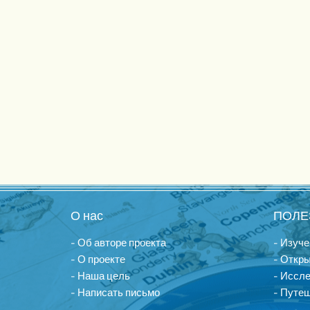
О нас
ПОЛЕ
- Об авторе проекта
- Изуче
- О проекте
- Откры
- Наша цель
- Иссл
- Написать письмо
- Путеш