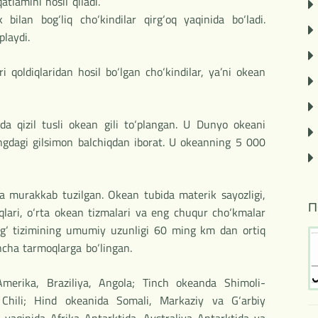
tlamini hosil qiladi.
 bilan bog‘liq cho‘kindilar qirg‘oq yaqinida bo‘ladi.
playdi.
qoldiqlaridan hosil bo‘lgan cho‘kindilar, ya’ni okean
a qizil tusli okean gili to‘plangan. U Dunyo okeani
angdagi gilsimon balchiqdan iborat. U okeanning 5 000
a murakkab tuzilgan. Okean tubida materik sayozligi,
П
qlari, o‘rta okean tizmalari va eng chuqur cho‘kmalar
tog‘ tizimining umumiy uzunligi 60 ming km dan ortiq
ncha tarmoqlarga bo‘lingan.
Amerika, Braziliya, Angola; Tinch okeanda Shimoli-
a Chili; Hind okeanida Somali, Markaziy va G‘arbiy