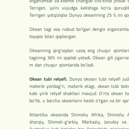
organizmlar va kosmik changlar cho‘kindi jinslar qa
Terrigen, ya’ni vujudga kelishiga ko‘ra quruqlik
Terrigen yotqiziqlar Dunyo okeanining 25 % ini qo
Okean tagi esa nobud bo‘lgan dengiz organizmlari 
loyqasi bilan qoplangan.
Okeanning qirg‘oqdan uzoq eng chuqur qismlarid
tagining 36% ini qoplab yotadi. Okean gili jigarr
m dan chuqur qismlarida bo‘ladi.
Okean tubi relyefi.
Dunyo okeani tubi relyefi jud
materik yonbag‘ri, materik etagi, okean tubi boti
kabi yirik relyef shakllari mavjud. O‘rta okean 
bo‘lib, u barcha okeanlarni kesib o‘tgan va bir qa
Atlantika okeanida Shimoliy Afrika, Shimoliy 
sharqiy, Shimoli-g‘arbiy, Markaziy, Janubiy v