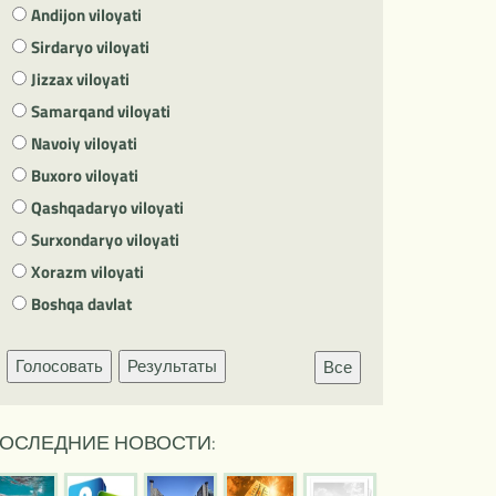
Andijon viloyati
Sirdaryo viloyati
Jizzax viloyati
Samarqand viloyati
Navoiy viloyati
Buxoro viloyati
Qashqadaryo viloyati
Surxondaryo viloyati
Xorazm viloyati
Boshqa davlat
Голосовать
Результаты
Все
ОСЛЕДНИЕ НОВОСТИ: