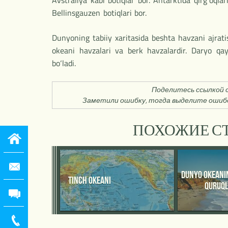
Avstraliya kabi botiqlar bor. Antarktida qirg‘oqla
Bellinsgauzen botiqlari bor.
Dunyoning tabiiy xaritasida beshta havzani ajrat
okeani havzalari va berk havzalardir. Daryo qay
bo‘ladi.
Поделитесь ссылкой с
Заметили ошибку, тогда выделите ошибо
ПОХОЖИЕ СТ
DUNYO OKEANI
TINCH OKEANI
QURUQL