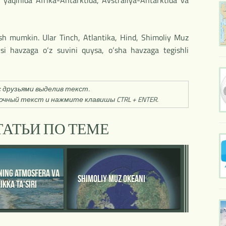
ri yaqinida Afrika-Antarktida, Avstraliya-Antarktida va
ish mumkin. Ular Tinch, Atlantika, Hind, Shimoliy Muz
si havzaga o‘z suvini quysa, o‘sha havzaga tegishli
 друзьями выделив текст.
чный текст и нажмите клавишы CTRL + ENTER.
АТЬИ ПО ТЕМЕ
NING ATMOSFERA VA
SHIMOLIY MUZ OKEANI
IKKA TA'SIRI