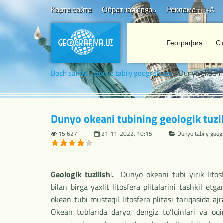
Карта сайта
Обратная связь
Реклама
+A
География
С
Bosh sahifa
/
Dunyo tabiiy geografiyasi
/ Dunyo okeani tu
Dunyo okeani tubining geologik tuzili
15 627
21-11-2022, 10:15
Dunyo tabiiy geog
Geologik tuzilishi.
Dunyo okeani tubi yirik litosf
bilan birga yaxlit litosfera plitalarini tashkil et
okean tubi mustaqil litosfera plitasi tariqasida ajra
Okean tublarida daryo, dengiz to‘lqinlari va oqim