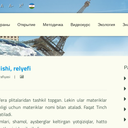
2
A
A-
X
траны
Открытие
Методичка
Видеокурс
Экология
Зн
bining geologik tuzilishi, relyefi
shi, relyefi
Р
rafiyasi
era plitalaridan tashkil topgan. Lekin ular materiklar
ganligi uchun materiklar nomi bilan ataladi. Faqat Tinch
tiladi.
lari, shamol, aysberglar keltirgan yotqiziqlar, hatto