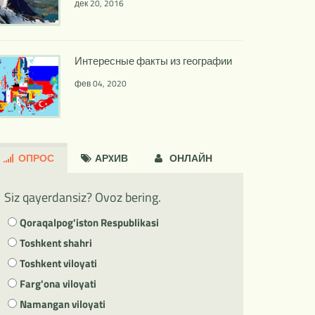
дек 20, 2016
Интересные факты из географии
фев 04, 2020
ОПРОС
АРXИВ
ОНЛАЙН
Siz qayerdansiz? Ovoz bering.
Qoraqalpog'iston Respublikasi
Toshkent shahri
Toshkent viloyati
Farg'ona viloyati
Namangan viloyati