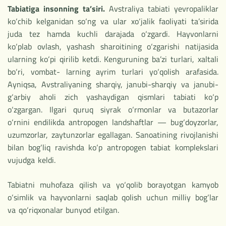
Tabiatiga insonning ta’siri.
Avstraliya tabiati yevropaliklar
ko‘chib kelganidan so‘ng va ular xo‘jalik faoliyati ta’sirida
juda tez hamda kuchli darajada o‘zgardi. Hayvonlarni
ko‘plab ovlash, yashash sharoitining o‘zgarishi natijasida
ularning ko‘pi qirilib ketdi. Kenguruning ba’zi turlari, xaltali
bo‘ri, vombat- larning ayrim turlari yo‘qolish arafasida.
Ayniqsa, Avstraliyaning sharqiy, janubi-sharqiy va janubi-
g‘arbiy aholi zich yashaydigan qismlari tabiati ko‘p
o‘zgargan. Ilgari quruq siyrak o‘rmonlar va butazorlar
o‘rnini endilikda antropogen landshaftlar — bug‘doyzorlar,
uzumzorlar, zaytunzorlar egallagan. Sanoatining rivojlanishi
bilan bog‘liq ravishda ko‘p antropogen tabiat komplekslari
vujudga keldi.
Tabiatni muhofaza qilish va yo‘qolib borayotgan kamyob
o‘simlik va hayvonlarni saqlab qolish uchun milliy bog‘lar
va qo‘riqxonalar bunyod etilgan.