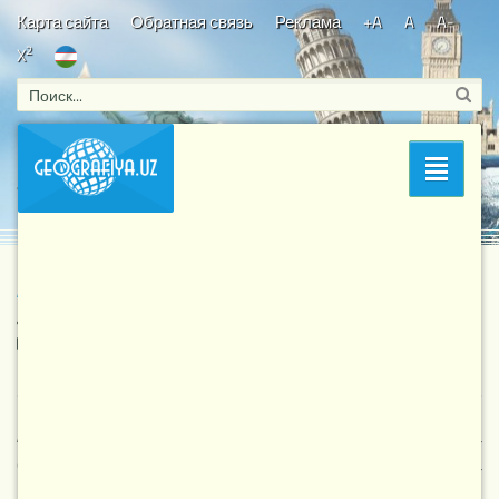
Карта сайта
Обратная связь
Реклама
+A
A
A-
2
X
Bosh sahifa
/
Dunyo tabiiy geografiyasi
/ Avstraliya materigi aholisi
Раздел
va uning tabiatga ta’siri
Avstraliya materigi aholisi va uning tabiatga ta’siri
9 118
30-04-2022, 09:31
Dunyo tabiiy geografiyasi
Aholisi va uning hududiy tarqalishi.
Yevropaliklar kelgunga
qadar avstraliyaliklar juda past taraqqiyot darajasida
bo‘lishgan. Aborigenlar ovchilik, termachilik bilan kun