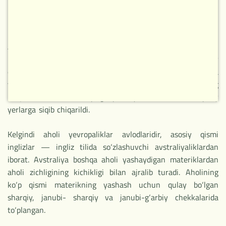
ko‘rishgan. Ular dehqonchilik bilan ham, chorvachilik bilan
ham shug‘ullanishmagan.
Aborigenlar, asosan, Avstraliyaning tabiiy sharoiti inson
hayoti uchun qulay bo‘lgan sharqiy va janubi-sharqiy
qismlarida o‘rnashgan edilar. Keyinchalik materikka
yevropaliklar kelishganidan so‘ng va qo‘ychilikning
rivojlanishi bilan ular qurg‘oqchil, yashash uchun noqulay
yerlarga siqib chiqarildi.
НОВОЕ
Kelgindi aholi yevropaliklar avlodlaridir, asosiy qismi
inglizlar — ingliz tilida so‘zlashuvchi avstraliyaliklardan
iborat. Avstraliya boshqa aholi yashaydigan materiklardan
aholi zichligining kichikligi bilan ajralib turadi. Aholining
ko‘p qismi materikning yashash uchun qulay bo‘lgan
sharqiy, janubi- sharqiy va janubi-g‘arbiy chekkalarida
to‘plangan.