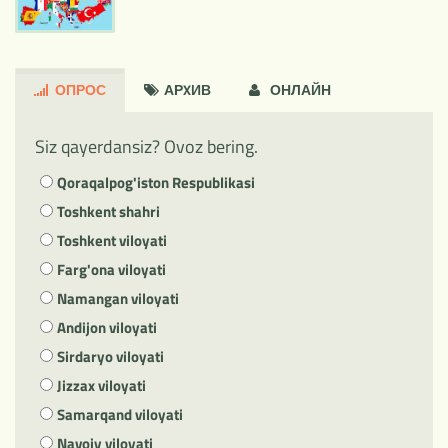
ОПРОС
АРXИВ
ОНЛАЙН
Siz qayerdansiz? Ovoz bering.
Qoraqalpog'iston Respublikasi
Toshkent shahri
Toshkent viloyati
Farg'ona viloyati
Namangan viloyati
Andijon viloyati
Sirdaryo viloyati
Jizzax viloyati
Samarqand viloyati
Navoiy viloyati