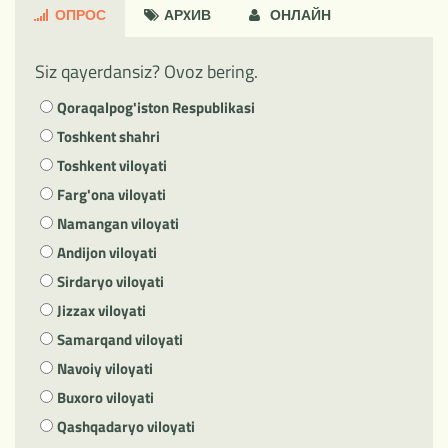
ОПРОС
АРXИВ
ОНЛАЙН
Siz qayerdansiz? Ovoz bering.
Qoraqalpog'iston Respublikasi
Toshkent shahri
Toshkent viloyati
Farg'ona viloyati
Namangan viloyati
Andijon viloyati
Sirdaryo viloyati
Jizzax viloyati
Samarqand viloyati
Navoiy viloyati
Buxoro viloyati
Qashqadaryo viloyati