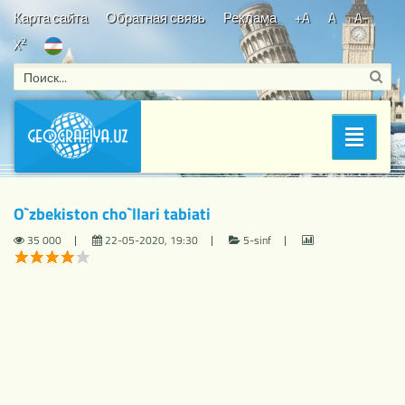
Карта сайта
Обратная связь
Реклама
+A
A
A-
2
X
Bosh sahifa
/
5-sinf
/ O`zbekiston cho`llari tabiati
Раздел
O`zbekiston cho`llari tabiati
35 000
22-05-2020, 19:30
5-sinf