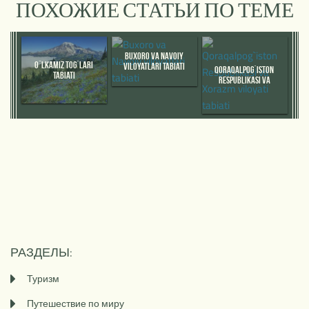
ПОХОЖИЕ СТАТЬИ ПО ТЕМЕ
BUXORO VA NAVOIY
O`LKAMIZ TOG`LARI
VILOYATLARI TABIATI
QORAQALPOG`ISTON
TABIATI
RESPUBLIKASI VA
XORAZM VILOYATI TABIATI
РАЗДЕЛЫ:
Туризм
Путешествие по миру