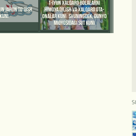
1-IYUN XALQARO BOLALARNI
UN JAHON TO‘QISH
HIMOYA QILISH VA XALQARO OTA-
KUNI
ONALAR KUNI. SHUNINGDEK, DUNYO
MIQYOSIDAGI SUT KUNI
S