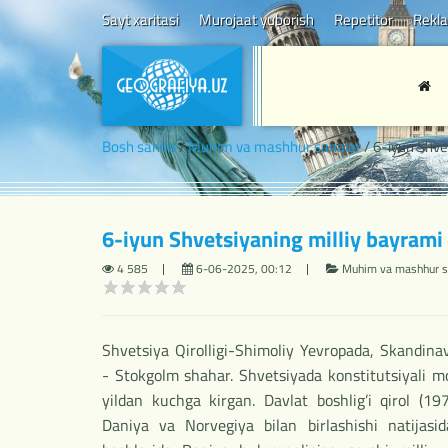
Sayt xaritasi
Murojaat yuborish
Repetitor
Rekl
Bosh sahifa
/
Muhim va mashhur sanalar
/ 6-iyun Shve
6-iyun Shvetsiyaning milliy bayrami 
4 585
6-06-2025, 00:12
Muhim va mashhur s
Shvetsiya Qirolligi-Shimoliy Yevropada, Skandinav
- Stokgolm shahar. Shvetsiyada konstitutsiyali m
yildan kuchga kirgan. Davlat boshlig’i qirol (1
Daniya va Norvegiya bilan birlashishi natijasi