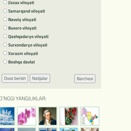
Jizzax viloyati
Samarqand viloyati
Navoiy viloyati
Buxoro viloyati
Qashqadaryo viloyati
Surxondaryo viloyati
Xorazm viloyati
Boshqa davlat
Ovoz berish
Natijalar
Barchasi
O`NGGI YANGILIKLAR: