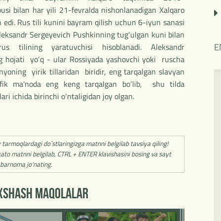
busi bilan har yili 21-fevralda nishonlanadigan Xalqaro
an edi. Rus tili kunini bayram qilish uchun 6-iyun sanasi
leksandr Sergeyevich Pushkinning tug‘ulgan kuni bilan
E
 tilining yaratuvchisi hisoblanadi. Aleksandr
g hojati yo‘q - ular Rossiyada yashovchi yoki ruscha
unyoning yirik tillaridan biridir, eng tarqalgan slavyan
grafik ma'noda eng keng tarqalgan bo‘lib, shu tilda
ri ichida birinchi o‘ntaligidan joy olgan.
y tarmoqlardagi do`stlaringizga matnni belgilab tavsiya qiling!
ato matnni belgilab, CTRL + ENTER klavishasini bosing va sayt
barnoma jo'nating.
'XSHASH MAQOLALAR