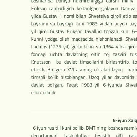
boshlarida Daniya hukmronligiga qarshi milliy 
Erikson rahbarligida ko’tarilgan g’alayon Dani
yilda Gustav 1 nomi bilan Shvetsiya qiroli etib s
bayrami va bayrog’i кuni 1983-yildan buyon bayr
yil qirol Gustav Erikson tavallud topgan kun; 6-
kunni yodga olish maqsadida nishonlanadi. Shvets
Ladulos (1275-yil) gerbi bilan va 1364-yilda qir
fondagi uchta davlatning oltin toj tasviri tush
Knutsson bu davlat timsollarini birlashtirib, t
ettirdi. Bu gerb XVI asrning o’rtalaridayoq har
timsoli bo’lib hisoblangan. Uzoq yillar davomida
davlat bo’lgan. Faqat 1983-yil 6-iyunda Shvet
e'lon qilindi.
6-iyun Xalq
6 iyun rus tili kuni bo‘lib, BMT ning boshqa rasmiy
departament tashkilotiga tegishli olti r