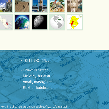
E-KUTUBXONA
- Onlayn repetitor
- Me`yoriy-hujjatlar
- Amaliy mashg`ulot
- Elektron kutubxona
`chirib olib, ruxsatsiz chop etish qat`iyan ta`qiqlanadi.