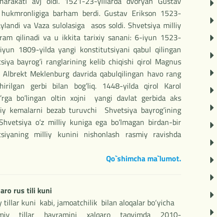
harakati avj oldi. 1521-23-yillarda dvoryan Gustav
ya hukmronligiga barham berdi. Gustav Erikson 1523-
aylandi va Vaza sulolasiga asos soldi. Shvetsiya milliy
am qilinadi va u ikkita tarixiy sanani: 6-iyun 1523-
iyun 1809-yilda yangi konstitutsiyani qabul qilingan
iya bayrog’i ranglarining kelib chiqishi qirol Magnus
ol Albrekt Meklenburg davrida qabulqilingan havo rang
irilgan gerbi bilan bog’liq. 1448-yilda qirol Karol
o’rga bo’lingan oltin xojni yangi davlat gerbida aks
biy kemalarni bezab turuvchi Shvetsiya bayrog’ining
 Shvetsiya o’z milliy kuniga ega bo’lmagan birdan-bir
siyaning milliy kunini nishonlash rasmiy ravishda
Qo`shimcha ma`lumot.
aro rus tili kuni
 tillar kuni kabi, jamoatchilik bilan aloqalar bo‘yicha
asmiy tillar bayramini xalqaro taqvimda 2010-