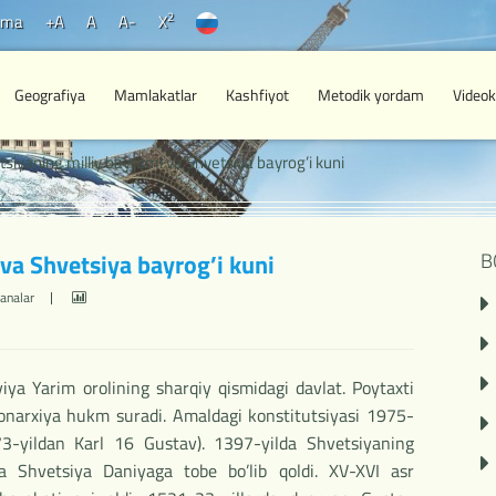
2
ama
+A
A
A-
X
Geografiya
Mamlakatlar
Kashfiyot
Metodik yordam
Videok
tsiyaning milliy bayrami va Shvetsiya bayrog’i kuni
va Shvetsiya bayrog’i kuni
B
analar
iya Yarim orolining sharqiy qismidagi davlat. Poytaxti
onarxiya hukm suradi. Amaldagi konstitutsiyasi 1975-
973-yildan Karl 16 Gustav). 1397-yilda Shvetsiyaning
da Shvetsiya Daniyaga tobe bo’lib qoldi. XV-XVI asr