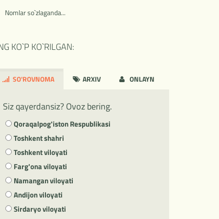
Nomlar so`zlaganda...
NG KO`P KO`RILGAN:
SO'ROVNOMA
ARXIV
ONLAYN
Siz qayerdansiz? Ovoz bering.
Qoraqalpog'iston Respublikasi
Toshkent shahri
Toshkent viloyati
Farg'ona viloyati
Namangan viloyati
Andijon viloyati
Sirdaryo viloyati