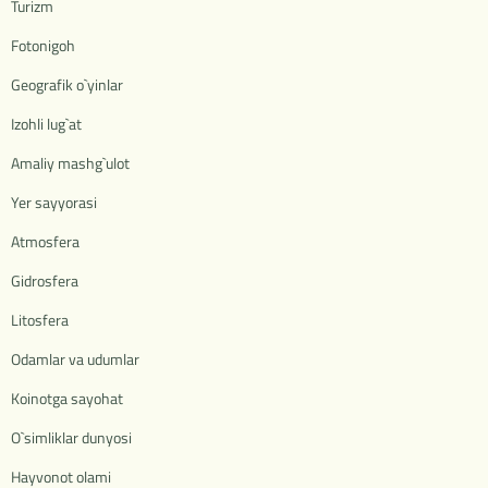
Turizm
Fotonigoh
Geografik o`yinlar
Izohli lug`at
Amaliy mashg`ulot
Yer sayyorasi
Atmosfera
Gidrosfera
Litosfera
Odamlar va udumlar
Koinotga sayohat
O`simliklar dunyosi
Hayvonot olami