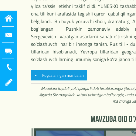
yilda ta'ssis etishni taklif qildi. YUNESKO tashab
ona tili kuni arafasida tegishli qaror qabul qiling
belgilandi. Bu buyuk yozuvchi shoir, dramaturg A
bog‘langan. Pushkin zamonaviy adabiy rus
Sergeyevich yaratgan asarlarni sanab o‘tirishnin
so‘zlashuvchi har bir insonga tanish. Rus tili - d
tillaridan hisoblanadi, Yevropa tillaridan geo
so‘zlashuvchilarning umumiy soniga ko‘ra jahon tilla
Foydalanilgan manbalar:
Maqolani foydali yoki qiziqarli deb hisoblasangiz ijtimoi
Agarda Siz maqolada xatoni uchratgan bo'lsangiz, unda x
ma'muriga xa
MAVZUGA OID O