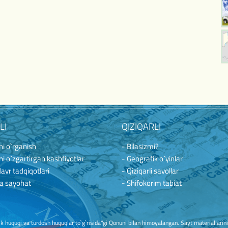
LI
QIZIQARLI
i o`rganish
- Bilasizmi?
i o`zgartirgan kashfiyotlar
- Geografik o`yinlar
davr tadqiqotlari
- Qiziqarli savollar
a sayohat
- Shifokorim tabiat
huquqi va turdosh huquqlar to`g`risida"gi Qonuni bilan himoyalangan. Sayt materiallarini ko