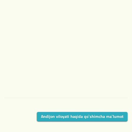
НОВОЕ
Andijon viloyati haqida qo`shimcha ma`lumot