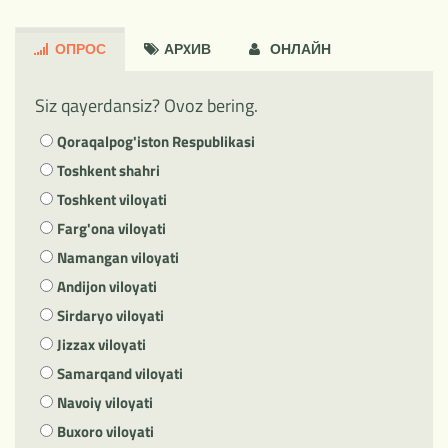
ОПРОС
АРXИВ
ОНЛАЙН
Siz qayerdansiz? Ovoz bering.
Qoraqalpog'iston Respublikasi
Toshkent shahri
Toshkent viloyati
Farg'ona viloyati
Namangan viloyati
Andijon viloyati
Sirdaryo viloyati
Jizzax viloyati
Samarqand viloyati
Navoiy viloyati
Buxoro viloyati