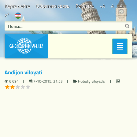
Карта сайта
Обратная связь
Реклама
+A
A
A-
2
X
Bosh sahifa
/
Hududiy viloyatlar
/ Andijon viloyati
Раздел
Andijon viloyati
6 694
7-10-2015, 21:53
Hududiy viloyatlar