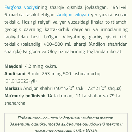
Fargʻona vodiysi
ning sharqiy qismida joylashgan. 1941-yil
6-martda tashkil etilgan.
Andijon viloyati
yer yuzasi asosan
tekislik. Hozirgi relyefi va yer yuzasidagi jinslar toʻrtlamchi
geologik davrning katta-kichik daryolari va irmoqlarining
faoliyatidan hosil boʻlgan. Viloyatning gʻarbiy qismi qirli
tekislik (balandligi 400–500 m), sharqi (Andijon shahridan
sharqda) Fargʻona va Oloy tizmalarining tog`laridan iborat.
Maydoni
: 4.2 ming kv.km.
Aholi soni
:
3 mln. 253 ming 500 kishidan ortiq
(01.01.2022-yil)
Markazi:
Andijon shahri (40°42′0″ sh.k. 72°21′0″ shq.uz)
Ma`muriy bo`linishi:
14 ta tuman, 11 ta shahar va 79 ta
shaharcha
Поделитесь ссылкой с друзьями выделив текст.
Заметили ошибку, тогда выделите ошибочный текст и
нажмите клавишы CTRL + ENTER.