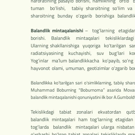
haroratining pasayib borishi, namlikning ortib 
tuman bo‘lishi, tabiiy sharoitning so‘lim v
sharoitning bunday o‘zgarib borishiga balandlik
Balandlik mintaqalanishi
– tog‘larning etagida
borishi. Balandlik mintaqalari tekisliklardagi
Ularning shakllanishiga yuqoriga ko‘tarilgan 
radiatsiyasining kuchayishi, suv bug‘lari kond
Yog‘inlar ma’lum balandlikkacha ko‘payib, so‘ng 
hayvonot olami, umuman, geotizimlar o‘zgarib b
Balandlikka ko‘tarilgan sari o‘simliklarning, tabiiy s
Muhammad Boburning "Boburnoma” asarida Movarounnahr
balandlik mintaqalanishi qonuniyatini ilk bor A.Gumboldt
Tekislikdagi tabiat zonalari ekvatordan qut
balandlik mintaqalari ham tog‘larning etagi
tog‘larda balandlik mintaqalari ularga nisbatan
o‘xshashi bo‘lgan tabiat zonalari tekisliklarda m