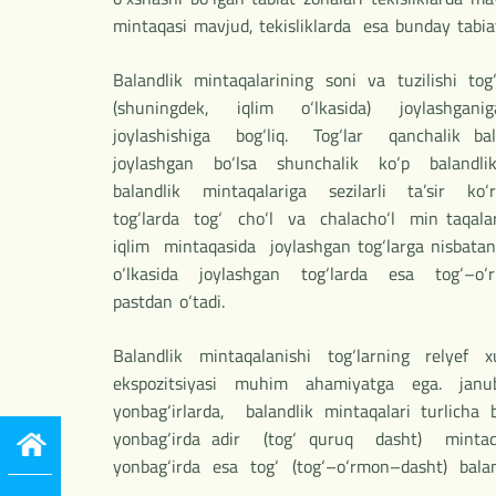
mintaqasi mavjud, tekisliklarda esa bunday tabiat
Balandlik mintaqalarining soni va tuzilishi 
(shuningdek, iqlim o‘lkasida) joylashgan
joylashishiga bog‘liq. Tog‘lar qanchalik bal
joylashgan bo‘lsa shunchalik ko‘p balandlik
balandlik mintaqalariga sezilarli ta’sir ko
tog‘larda tog‘ cho‘l va chalacho‘l min taqal
iqlim mintaqasida joylashgan tog‘larga nisba
o‘lkasida joylashgan tog‘larda esa tog‘–o‘r
pastdan o‘tadi.
Balandlik mintaqalanishi tog‘larning relyef x
ekspozitsiyasi muhim ahamiyatga ega. janubiy
yonbag‘irlarda, balandlik mintaqalari turlicha 
yonbag‘irda adir (tog‘ quruq dasht) mint
yonbag‘irda esa tog‘ (tog‘–o‘rmon–dasht) baland