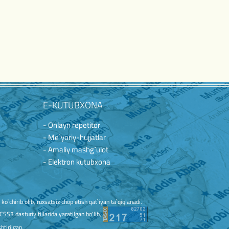
E-KUTUBXONA
- Onlayn repetitor
- Me`yoriy-hujjatlar
- Amaliy mashg`ulot
- Elektron kutubxona
`chirib olib, ruxsatsiz chop etish qat`iyan ta`qiqlanadi.
3 dasturiy tillarida yaratilgan bo'lib,
htirilgan.