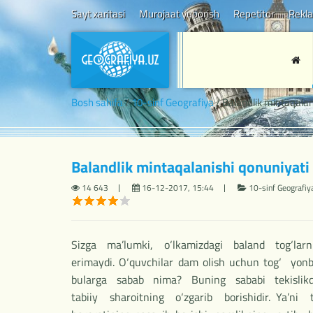
Sayt xaritasi
Murojaat yuborish
Repetitor
Rekl
Bosh sahifa
/
10-sinf Geografiya
/ Balandlik mintaqalan
Balandlik mintaqalanishi qonuniyati
14 643
16-12-2017, 15:44
10-sinf Geografi
Sizga ma’lumki, o‘lkamizdagi baland tog‘larn
erimaydi. O‘quvchilar dam olish uchun tog‘ yonb
bularga sabab nima? Buning sababi tekislikd
tabiiy sharoitning o‘zgarib borishidir. Ya’ni t