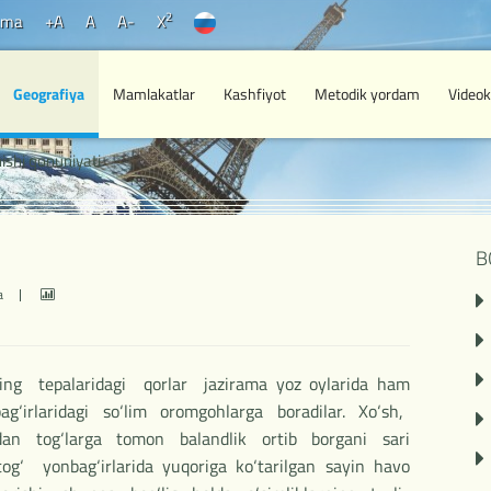
2
ama
+A
A
A-
X
Geografiya
Mamlakatlar
Kashfiyot
Metodik yordam
Videok
ishi qonuniyati
B
ya
ing tepalaridagi qorlar jazirama yoz oylarida ham
ag‘irlaridagi so‘lim oromgohlarga boradilar. Xo‘sh,
an tog‘larga tomon balandlik ortib borgani sari
og‘ yonbag‘irlarida yuqoriga ko‘tarilgan sayin havo