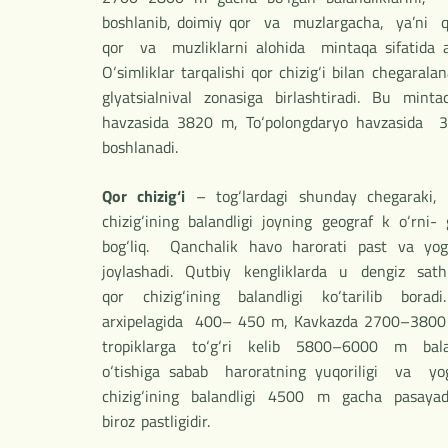
boshlanib, doimiy qor va muzlargacha, ya’ni 
qor va muzliklarni alohida mintaqa sifatida aj
O‘simliklar tarqalishi qor chizig‘i bilan chegara
glyatsialnival zonasiga birlashtiradi. Bu mi
havzasida 3820 m, To‘polongdaryo havzasida 
boshlanadi.
Qor chizig‘i
– tog‘lardagi shunday chegaraki,
chizig‘ining balandligi joyning geograf k o‘rni- 
bog‘liq. Qanchalik havo harorati past va yog‘
joylashadi. Qutbiy kengliklarda u dengiz sath
qor chizig‘ining balandligi ko‘tarilib bor
arxipelagida 400– 450 m, Kavkazda 2700–3800 m
tropiklarga to‘g‘ri kelib 5800–6000 m balan
o‘tishiga sabab haroratning yuqoriligi va y
chizig‘ining balandligi 4500 m gacha pasayadi
biroz pastligidir.