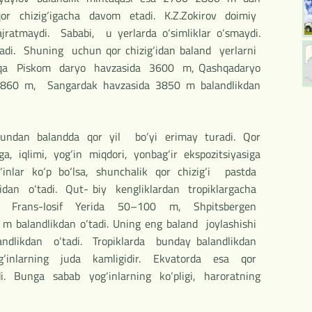
qor chizig‘igacha davom etadi. K.Z.Zokirov doimiy
ratmaydi. Sababi, u yerlarda o‘simliklar o‘smaydi.
lanadi. Shuning uchun qor chizig‘idan baland yerlarni
ntaqa Piskom daryo havzasida 3600 m, Qashqadaryo
3860 m, Sangardak havzasida 3850 m balandlikdan
 undan balandda qor yil bo‘yi erimay turadi. Qor
ga, iqlimi, yog‘in miqdori, yonbag‘ir ekspozitsiyasiga
inlar ko‘p bo‘lsa, shunchalik qor chizig‘i pastda
idan o‘tadi. Qut- biy kengliklardan tropiklargacha
adi. Frans-Iosif Yerida 50–100 m, Shpitsbergen
 balandlikdan o‘tadi. Uning eng baland joylashishi
dlikdan o‘tadi. Tropiklarda bunday balandlikdan
og‘inlarning juda kamligidir. Ekvatorda esa qor
. Bunga sabab yog‘inlarning ko‘pligi, haroratning