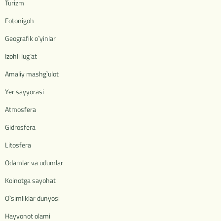
Turizm
Fotonigoh
Geografik o`yinlar
Izohli lug`at
Amaliy mashg`ulot
Yer sayyorasi
Atmosfera
Gidrosfera
Litosfera
Odamlar va udumlar
Koinotga sayohat
O`simliklar dunyosi
Hayvonot olami