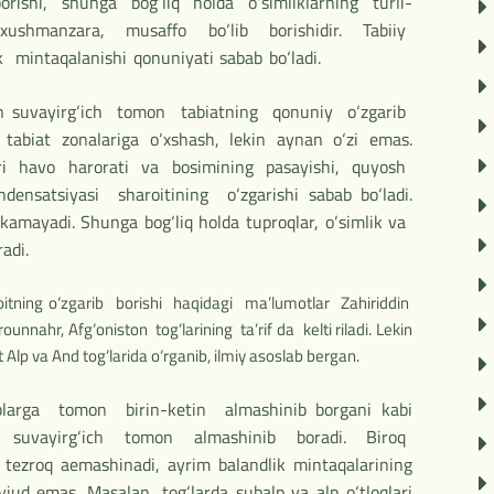
borishi, shunga bog‘liq holda o‘simliklarning turli-
a xushmanzara, musaffo bo‘lib borishidir. Tabiiy
 mintaqalanishi qonuniyati sabab bo‘ladi.
n suvayirg‘ich tomon tabiatning qonuniy o‘zgarib
 tabiat zonalariga o‘xshash, lekin aynan o‘zi emas.
sari havo harorati va bosimining pasayishi, quyosh
ensatsiyasi sharoitining o‘zgarishi sabab bo‘ladi.
kamayadi. Shunga bog‘liq holda tuproqlar, o‘simlik va
oradi.
haroitning o‘zgarib borishi haqidagi ma’lumotlar Zahiriddin
, Afg‘oniston tog‘larining ta’rif da kelti riladi. Lekin
 Alp va And tog‘larida o‘rganib, ilmiy asoslab bergan.
blarga tomon birin-ketin almashinib borgani kabi
dan suvayirg‘ich tomon almashinib boradi. Biroq
 tezroq aemashinadi, ayrim balandlik mintaqalarining
avjud emas. Masalan, tog‘larda subalp va alp o‘tloqlari