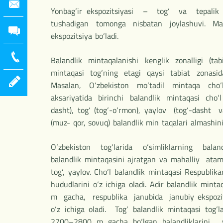
Yonbag‘ir ekspozitsiyasi – tog‘ va tepalik y
tushadigan tomonga nisbatan joylashuvi. Ma
ekspozitsiya bo‘ladi.
Balandlik mintaqalanishi kenglik zonalligi (ta
mintaqasi tog‘ning etagi qaysi tabiat zonasida 
Masalan, O‘zbekiston mo‘tadil mintaqa cho‘
aksariyatida birinchi balandlik mintaqasi cho‘l 
dasht), tog‘ (tog‘-o‘rmon), yaylov (tog‘-dash
(muz- qor, sovuq) balandlik min taqalari almashini
O‘zbekiston tog‘larida o‘simliklarning baland
balandlik mintaqasini ajratgan va mahalliy atama
tog‘, yaylov. Cho‘l balandlik mintaqasi Respubl
hududlarini o‘z ichiga oladi. Adir balandlik 
m gacha, respublika janubida janubiy ekspozit
o‘z ichiga oladi. Tog‘ balandlik mintaqasi t
2700–2800 m gacha bo‘lgan balandliklarini,