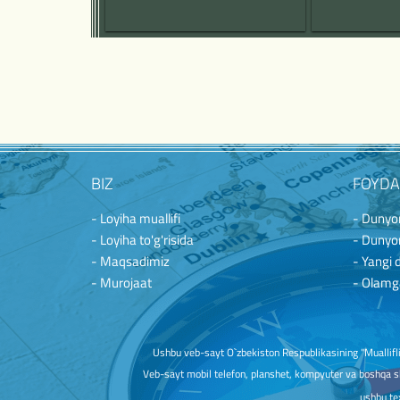
BIZ
FOYDA
- Loyiha muallifi
- Dunyon
- Loyiha to'g'risida
- Dunyon
- Maqsadimiz
- Yangi 
- Murojaat
- Olamg
Ushbu veb-sayt O`zbekiston Respublikasining "Mualliflik 
Veb-sayt mobil telefon, planshet, kompyuter va boshqa sh
ushbu tex