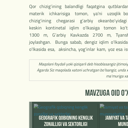
Qor chizig‘ining balandligi faqatgina qutbla
materik ichkarisiga tomon, ya’ni uzoqlik bo‘y
chizig‘ining chegarasi g‘arbiy okeanbo‘yida
keskin kontinetal iqlim o‘lkasiga tomon ko‘t
1300 m, G‘arbiy Kavkazda 2700 m, Tyansh
joylashgan. Bunga sabab, dengiz iqlim o‘lkasida 
o‘lkasida esa, aksincha, yog‘inlar kam, yoz esa i
Maqolani foydali yoki qiziqarli deb hisoblasangiz ijtimoi
Agarda Siz maqolada xatoni uchratgan bo'lsangiz, unda x
ma'muriga xa
MAVZUGA OID O
GEOGRAFIK QOBIQNING KENGLIK
JAMIYAT VA T
ZONALLIGI VA SEKTORLIGI
MUNO