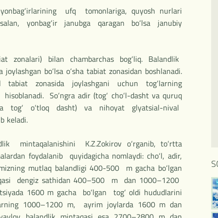
onbag‘irlarining ufq tomonlariga, quyosh nurlari
salan, yonbag‘ir janubga qaragan bo‘lsa janubiy
biat zonalari) bilan chambarchas bog‘liq. Balandlik
joylashgan bo‘lsa o‘sha tabiat zonasidan boshlanadi.
l tabiat zonasida joylashgani uchun tog‘larning
hisoblanadi. So‘ngra adir (tog‘ cho‘l-dasht va quruq
t va tog‘ o‘tloq dasht) va nihoyat glyatsial-nival
b keladi.
lik mintaqalanishini K.Z.Zokirov o‘rganib, to‘rtta
lardan foydalanib quyidagicha nomlaydi: cho‘l, adir,
S
ikamizning mutlaq balandligi 400-500 m gacha bo‘lgan
mintaqasi dengiz sathidan 400–500 m dan 1000–1200
siyada 1600 m gacha bo‘lgan tog‘ oldi hududlarini
og‘larning 1000–1200 m, ayrim joylarda 1600 m dan
 yaylov balandlik mintaqasi esa 2700–2800 m dan