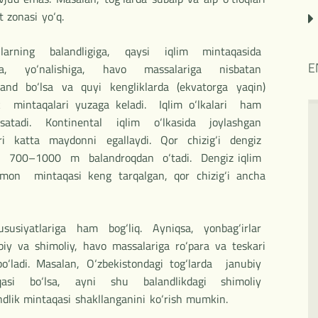
 zonasi yo‘q.
tog‘larning balandligiga, qaysi iqlim mintaqasida
E
iga, yo‘nalishiga, havo massalariga nisbatan
and bo‘lsa va quyi kengliklarda (ekvatorga yaqin)
 mintaqalari yuzaga keladi. Iqlim o‘lkalari ham
‘rsatadi. Kontinental iqlim o‘lkasida joylashgan
ari katta maydonni egallaydi. Qor chizig‘i dengiz
tan 700–1000 m balandroqdan o‘tadi. Dengiz iqlim
mon mintaqasi keng tarqalgan, qor chizig‘i ancha
ususiyatlariga ham bog‘liq. Ayniqsa, yonbag‘irlar
 va shimoliy, havo massalariga ro‘para va teskari
bo‘ladi. Masalan, O‘zbekistondagi tog‘larda janubiy
aqasi bo‘lsa, ayni shu balandlikdagi shimoliy
lik mintaqasi shakllanganini ko‘rish mumkin.