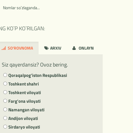
Nomlar so`zlaganda...
NG KO`P KO`RILGAN:
SO'ROVNOMA
ARXIV
ONLAYN
Siz qayerdansiz? Ovoz bering.
Qoraqalpog'iston Respublikasi
Toshkent shahri
Toshkent viloyati
Farg'ona viloyati
Namangan viloyati
Andijon viloyati
Sirdaryo viloyati