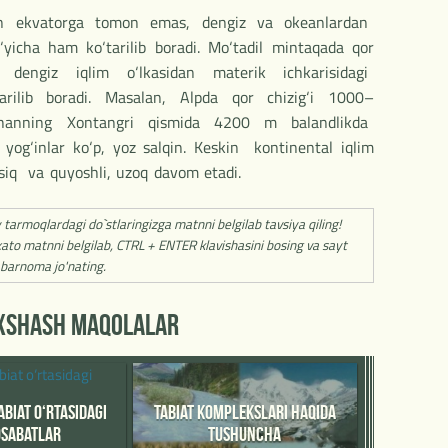
rdan ekvatorga tomon emas, dengiz va okeanlardan
icha ham ko‘tarilib boradi. Mo‘tadil mintaqada qor
gi dengiz iqlim o‘lkasidan materik ichkarisidagi
arilib boradi. Masalan, Alpda qor chizig‘i 1000–
anning Xontangri qismida 4200 m balandlikda
yog‘inlar ko‘p, yoz salqin. Keskin kontinental iqlim
ssiq va quyoshli, uzoq davom etadi.
y tarmoqlardagi do`stlaringizga matnni belgilab tavsiya qiling!
ato matnni belgilab, CTRL + ENTER klavishasini bosing va sayt
barnoma jo'nating.
'XSHASH MAQOLALAR
ABIAT O‘RTASIDAGI
TABIAT KOMPLEKSLARI HAQIDA
SABATLAR
TUSHUNCHA