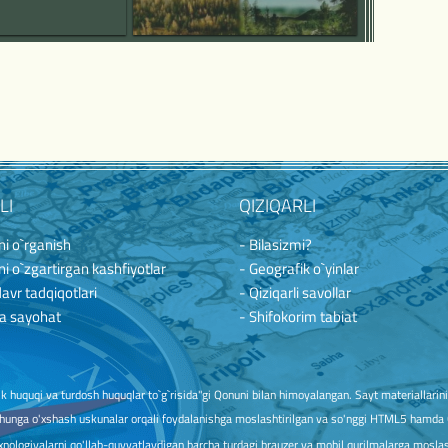
LI
QIZIQARLI
i o`rganish
- Bilasizmi?
i o`zgartirgan kashfiyotlar
- Geografik o`yinlar
davr tadqiqotlari
- Qiziqarli savollar
a sayohat
- Shifokorim tabiat
huquqi va turdosh huquqlar to`g`risida"gi Qonuni bilan himoyalangan. Sayt materiallarini ko
unga o'xshash uskunalar orqali foydalanishga moslashtirilgan va so'nggi HTML5 hamda CSS
nologiyalarni qo'llab-quvvatlaydigan barcha turdagi brauzer va mobil qurilmalarga moslas