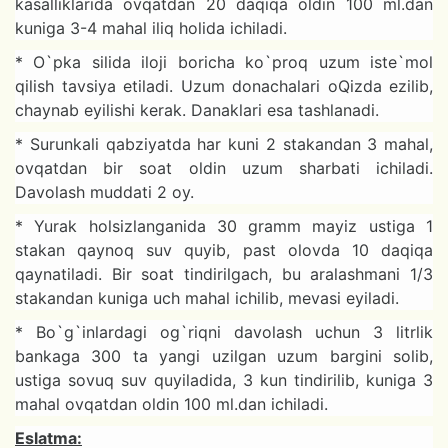
kasalliklarida ovqatdan 20 daqiqa oldin 100 ml.dan
kuniga 3-4 mahal iliq holida ichiladi.
* O`pka silida iloji boricha ko`proq uzum iste`mol
qilish tavsiya etiladi. Uzum donachalari oQizda ezilib,
chaynab eyilishi kerak. Danaklari esa tashlanadi.
* Surunkali qabziyatda har kuni 2 stakandan 3 mahal,
ovqatdan bir soat oldin uzum sharbati ichiladi.
Davolash muddati 2 oy.
* Yurak holsizlanganida 30 gramm mayiz ustiga 1
stakan qaynoq suv quyib, past olovda 10 daqiqa
qaynatiladi. Bir soat tindirilgach, bu aralashmani 1/3
stakandan kuniga uch mahal ichilib, mevasi eyiladi.
* Bo`g`inlardagi og`riqni davolash uchun 3 litrlik
bankaga 300 ta yangi uzilgan uzum bargini solib,
ustiga sovuq suv quyiladida, 3 kun tindirilib, kuniga 3
mahal ovqatdan oldin 100 ml.dan ichiladi.
Eslatma: