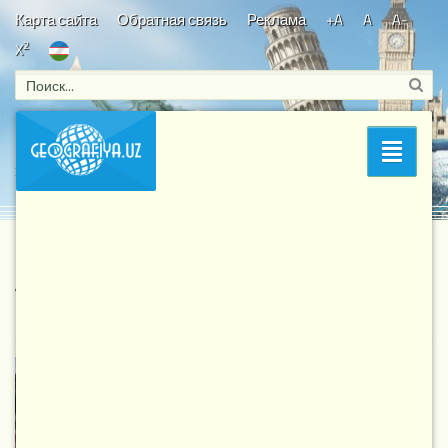
Карта сайта
Обратная связь
Реклама
+A
A
A-
2
X
Bosh sahifa
/
Shifokorim tabiat
/ Uzumning shifobaxsh
Раздел
xususiyatlari
Uzumning shifobaxsh xususiyatlari
4 957
4-08-2017, 11:41
Shifokorim tabiat
Uzumning madaniy