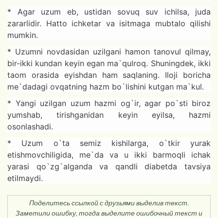
* Agar uzum eb, ustidan sovuq suv ichilsa, juda
zararlidir. Hatto ichketar va isitmaga mubtalo qilishi
mumkin.
* Uzumni novdasidan uzilgani hamon tanovul qilmay,
bir-ikki kundan keyin egan ma`qulroq. Shuningdek, ikki
taom orasida eyishdan ham saqlaning. Iloji boricha
me`dadagi ovqatning hazm bo`lishini kutgan ma`kul.
* Yangi uzilgan uzum hazmi og`ir, agar po`sti biroz
yumshab, tirishganidan keyin eyilsa, hazmi
osonlashadi.
* Uzum o`ta semiz kishilarga, o`tkir yurak
etishmovchiligida, me`da va u ikki barmoqli ichak
yarasi qo`zg`alganda va qandli diabetda tavsiya
etilmaydi.
Поделитесь ссылкой с друзьями выделив текст.
Заметили ошибку, тогда выделите ошибочный текст и