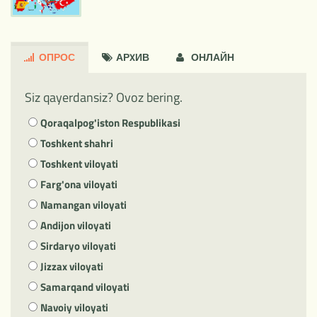
ОПРОС
АРXИВ
ОНЛАЙН
Siz qayerdansiz? Ovoz bering.
Qoraqalpog'iston Respublikasi
Toshkent shahri
Toshkent viloyati
Farg'ona viloyati
Namangan viloyati
Andijon viloyati
Sirdaryo viloyati
Jizzax viloyati
Samarqand viloyati
Navoiy viloyati