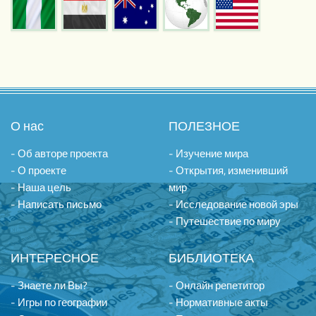
О нас
ПОЛЕЗНОЕ
- Об авторе проекта
- Изучение мира
- О проекте
- Открытия, изменивший
- Наша цель
мир
- Написать письмо
- Исследование новой эры
- Путешествие по миру
ИНТЕРЕСНОЕ
БИБЛИОТЕКА
- Знаете ли Вы?
- Онлайн репетитор
- Игры по географии
- Нормативные акты