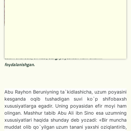
turi 7-8 ming yil avval paydo bo`lib, hozirgi kunda uning 5
mingdan ortiq turi mavjud. Uzumning dorivorlik xususiyati ham
ancha qadimdan ma`lum. Sharq tabobatida dorivor sifatida
uzumdan pishgan va xom holida foydalanganlar. Shuningdek,
uzum sharbati, sirkasi, bargi poyasidan ham unumli
foydalanishgan.
НОВОЕ
Abu Rayhon Beruniyning ta`kidlashicha, uzum poyasini
kesganda oqib tushadigan suvi ko`p shifobaxsh
xususiyatlarga egadir. Uning poyasidan efir moyi ham
olingan. Mashhur tabib Abu Ali ibn Sino esa uzumning
xususiyatlari haqida shunday deb yozadi: «Bir muncha
muddat olib qo`yilgan uzum tanani yaxshi oziqlantirib,