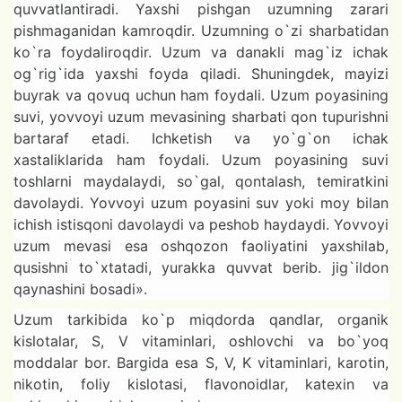
quvvatlantiradi. Yaxshi pishgan uzumning zarari
pishmaganidan kamroqdir. Uzumning o`zi sharbatidan
ko`ra foydaliroqdir. Uzum va danakli mag`iz ichak
og`rig`ida yaxshi foyda qiladi. Shuningdek, mayizi
buyrak va qovuq uchun ham foydali. Uzum poyasining
suvi, yovvoyi uzum mevasining sharbati qon tupurishni
bartaraf etadi. Ichketish va yo`g`on ichak
xastaliklarida ham foydali. Uzum poyasining suvi
toshlarni maydalaydi, so`gal, qontalash, temiratkini
davolaydi. Yovvoyi uzum poyasini suv yoki moy bilan
ichish istisqoni davolaydi va peshob haydaydi. Yovvoyi
uzum mevasi esa oshqozon faoliyatini yaxshilab,
qusishni to`xtatadi, yurakka quvvat berib. jig`ildon
qaynashini bosadi».
Uzum tarkibida ko`p miqdorda qandlar, organik
kislotalar, S, V vitaminlari, oshlovchi va bo`yoq
moddalar bor. Bargida esa S, V, K vitaminlari, karotin,
nikotin, foliy kislotasi, flavonoidlar, katexin va