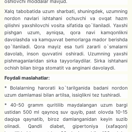
oshlovchi moddalar mavjud.
Xalq tabobatida uzum sharbati, shuningdek, uzumning
nordon navlari ishtahani ochuvchi va ovqat hazm
qilishni yaxshilovchi vosita sifatida qo`llaniladi. Yaxshi
pishgan uzum, ayniqsa, qora navi kamqonlikni
davolashda va kamquvvat bemorlarga mador berishda
qo`llaniladi. Qora mayiz esa turli zararli o`smalarni
davolab, inson quvvatini oshiradi. Uzumning yaxshi
pishmaganlaridan sirka tayyorlaydilar. Sirka ishtahani
ochish bilan birga stomatit va anginani davolaydi.
Foydali maslahatlar:
* Bolalarning harorati ko`tarilganida badani nordon
uzum damlamasi bilan artilsa, issiqlikni tez tushiradi.
* 40-50 gramm quritilib maydalangan uzum bargi
ustidan 500 ml qaynoq suv quyib, past olovda 10-15
daqiqa qaynatib, biroz damlanganidan keyin suzib
olinadi. Qandli diabet, gipertoniya (xafaqon)