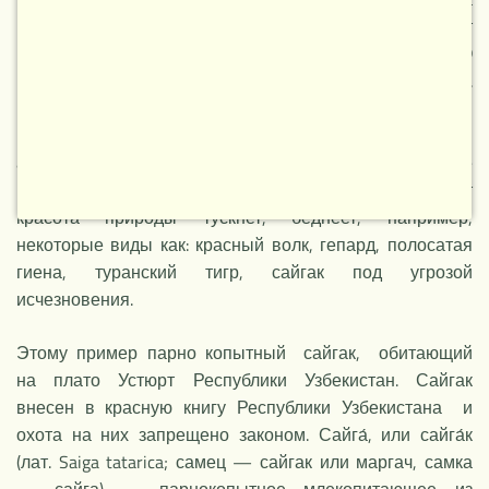
природу и его элементы повседневно исчезают
представители флоры и фауны. По данным ЮНЕСКО
каждый день исчезает один биологический вид.
Причина этому уничтожение среды обитания,
непосредственное уничтожение, болезни и
антропогенные факторы. В результате в природе
количество некоторых видов уменьшается, пропадает
красота природы тускнет, беднеет, например,
некоторые виды как: красный волк, гепард, полосатая
гиена, туранский тигр, сайгак под угрозой
НОВОЕ
исчезновения.
Этому пример парно копытный сайгак, обитающий
на плато Устюрт Республики Узбекистан. Сайгак
внесен в красную книгу Республики Узбекистана и
охота на них запрещено законом. Сайга́, или сайга́к
(лат. Saiga tatarica; самец — сайгак или маргач, самка
— сайга) — парнокопытное млекопитающее из