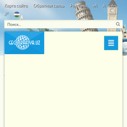
Карта сайта
Обратная связь
Реклама
+A
A
A-
2
X
Bosh sahifa
/
Знаете ли Вы?
/
Животный мир
/ Сайгак
Раздел
Сайгак
2 764
7-10-2017, 13:24
Животный мир
Природа — это система, подчинённое внутренним
законам, биологигическая система. Человек является
неотъемлемой частью этой системы. Из-за не
перестающего отрицательного воздействия на