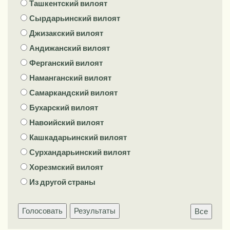
Ташкентский вилоят
Сырдарьинский вилоят
Джизакский вилоят
Андижанский вилоят
Ферганский вилоят
Наманганский вилоят
Самаркандский вилоят
Бухарский вилоят
Навоийский вилоят
Кашкадарьинский вилоят
Сурхандарьинский вилоят
Хорезмский вилоят
Из другой страны
Голосовать
Результаты
Все