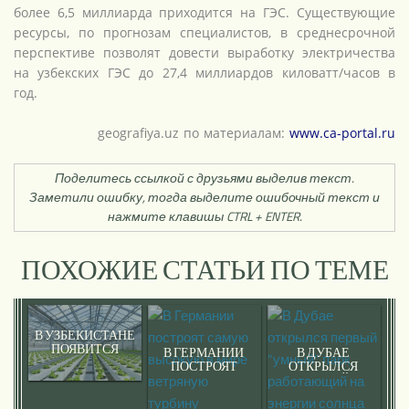
более 6,5 миллиарда приходится на ГЭС. Существующие
ресурсы, по прогнозам специалистов, в среднесрочной
перспективе позволят довести выработку электричества
на узбекских ГЭС до 27,4 миллиардов киловатт/часов в
год.
geografiya.uz по материалам:
www.ca-portal.ru
Поделитесь ссылкой с друзьями выделив текст.
Заметили ошибку, тогда выделите ошибочный текст и
нажмите клавишы CTRL + ENTER.
ПОХОЖИЕ СТАТЬИ ПО ТЕМЕ
В УЗБЕКИСТАНЕ
ПОЯВИТСЯ
В ГЕРМАНИИ
В ДУБАЕ
ГИГАНТСКАЯ
ПОСТРОЯТ
ОТКРЫЛСЯ
ТЕПЛИЦА
САМУЮ
ПЕРВЫЙ
ВЫСОКУЮ В
"УМНЫЙ" ПАРК,
МИРЕ
РАБОТАЮЩИЙ