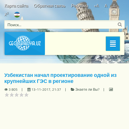
Карта сайта
Обратная связь
Реклама
+A
A
A-
2
X
Bosh sahifa
/
Знаете ли Вы?
/ Узбекистан начал
Раздел
проектирование одной из крупнейших ГЭС в регионе
Узбекистан начал проектирование одной из
крупнейших ГЭС в регионе
3 805
13-11-2017, 21:37
Знаете ли Вы?