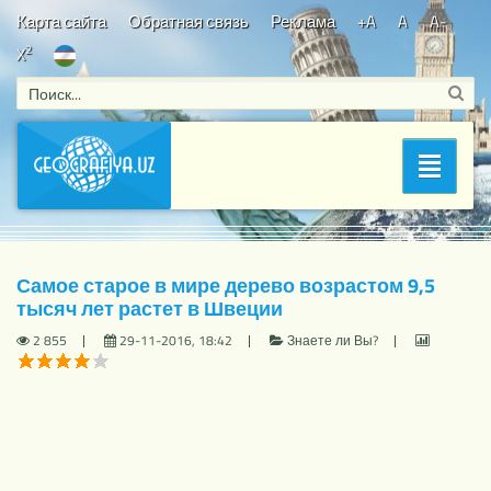
Карта сайта
Обратная связь
Реклама
+A
A
A-
2
X
Bosh sahifa
/
Знаете ли Вы?
/ Самое старое в мире дерево
Раздел
возрастом 9,5 тысяч лет растет в Швеции
Самое старое в мире дерево возрастом 9,5
тысяч лет растет в Швеции
2 855
29-11-2016, 18:42
Знаете ли Вы?