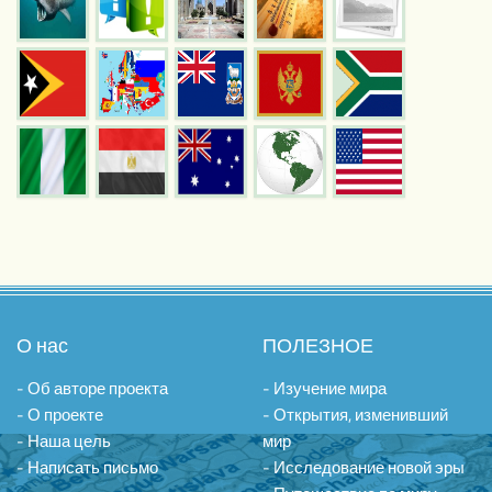
О нас
ПОЛЕЗНОЕ
- Об авторе проекта
- Изучение мира
- О проекте
- Открытия, изменивший
- Наша цель
мир
- Написать письмо
- Исследование новой эры