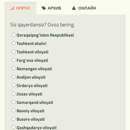
ОПРОС
АРXИВ
ОНЛАЙН
Siz qayerdansiz? Ovoz bering.
Qoraqalpog'iston Respublikasi
Toshkent shahri
Toshkent viloyati
Farg'ona viloyati
Namangan viloyati
Andijon viloyati
Sirdaryo viloyati
Jizzax viloyati
Samarqand viloyati
Navoiy viloyati
Buxoro viloyati
Qashqadaryo viloyati