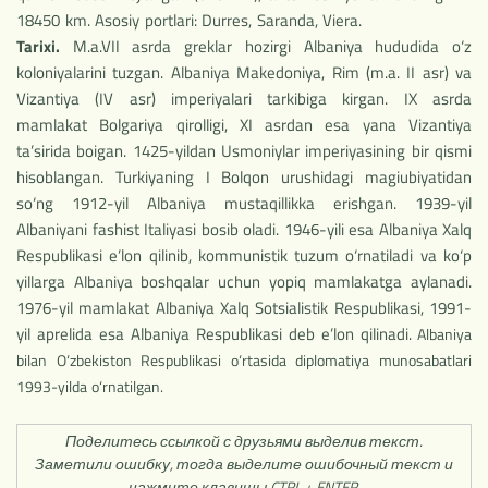
18450 km. Asosiy portlari: Durres, Saranda, Viera.
Tarixi.
M.a.VII asrda greklar hozirgi Albaniya hududida o‘z
koloniyalarini tuzgan. Albaniya Makedoniya, Rim (m.a. II asr) va
Vizantiya (IV asr) imperiyalari tarkibiga kirgan. IX asrda
mamlakat Bolgariya qirolligi, XI asrdan esa yana Vizantiya
ta’sirida boigan. 1425-yildan Usmoniylar imperiyasining bir qismi
hisoblangan. Turkiyaning I Bolqon urushidagi magiubiyatidan
so‘ng 1912-yil Albaniya mustaqillikka erishgan. 1939-yil
Albaniyani fashist Italiyasi bosib oladi. 1946-yili esa Albaniya Xalq
Respublikasi e’lon qilinib, kommunistik tuzum o‘rnatiladi va ko‘p
yillarga Albaniya boshqalar uchun yopiq mamlakatga aylanadi.
1976-yil mamlakat Albaniya Xalq Sotsialistik Respub­likasi, 1991-
yil aprelida esa Albaniya Respublikasi deb e’lon qilinadi.
Albaniya
bilan O‘zbekiston Respublikasi o‘rtasida diplomatiya munosabatlari
1993-yilda o‘rnatil­gan.
Поделитесь ссылкой с друзьями выделив текст.
Заметили ошибку, тогда выделите ошибочный текст и
нажмите клавишы CTRL + ENTER.