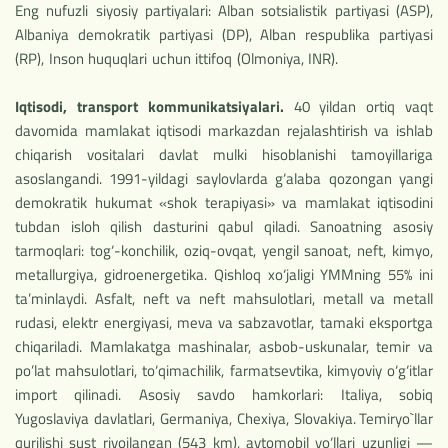
Eng nufuzli siyosiy partiyalari: Alban sotsialistik partiyasi (ASP),
Albaniya demokratik partiyasi (DP), Alban respublika partiyasi
(RP), Inson huquqlari uchun ittifoq (Olmoniya, INR).
Iqtisodi, transport kommunikatsiyalari.
40 yildan ortiq vaqt
davomida mamlakat iqtisodi markazdan rejalashtirish va ishlab
chiqarish vositalari davlat mulki hisoblanishi tamoyillariga
asoslangandi. 1991-yildagi saylovlarda g‘alaba qozongan yangi
demokratik hukumat «shok terapiyasi» va mamlakat iqtisodini
tubdan isloh qilish dasturini qabul qiladi. Sanoatning asosiy
tarmoqlari: tog‘-konchilik, oziq-ovqat, yengil sanoat, neft, kimyo,
metallurgiya, gidroenergetika. Qishloq xo‘jaligi YMMning 55% ini
ta’minlaydi. Asfalt, neft va neft mahsulotlari, metall va metall
rudasi, elektr energiyasi, meva va sabzavotlar, tamaki eksportga
chiqariladi. Mamlakatga mashinalar, asbob-uskunalar, temir va
po’lat mahsulotlari, to‘qimachilik, farmatsevtika, kimyoviy o‘g‘itlar
import qilinadi. Asosiy savdo hamkorlari: Italiya, sobiq
Yugoslaviya davlatlari, Germaniya, Chexiya, Slovakiya.
Temiryo`llar
qurilishi sust rivojlangan (543 km), avtomobil yo‘llari uzunligi —