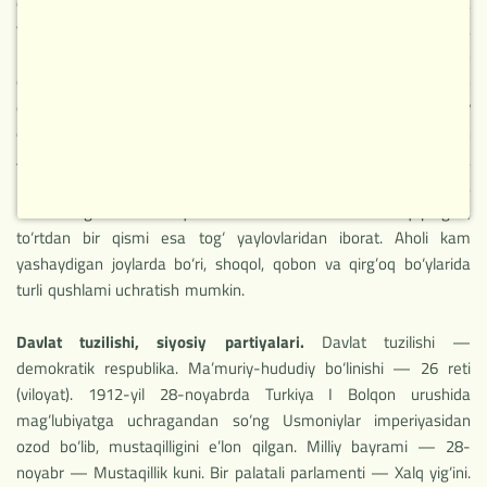
qismida, Janubiy-sharqiy Yevropada joylashgan davlat. Shimolda
va shimoli g‘arbda Serbiya va Chernogoriya, sharqda
Makedoniya, janubi sharqda va janubda Gretsiya bilan
chegaradosh. G‘arbda Adriatika dengizi, janubi g‘arbda Ion
dengizi suvlari qirg‘oqlarini yuvib turadi. Qirg‘oqbo‘yining markaziy
qismini tekisliklar, hududning qolgan qismini Shimoliy Alban
Alplari, Korabi va Tomori tizmalari egallaydi. Albaniyada
kontinental — O`rta Yer dengizi iqlimi hukm suradi. Albaniya
hududining uchdan bir qismini o’rmonlar va butazorlar qoplagan,
to‘rtdan bir qismi esa tog‘ yaylovlaridan iborat. Aholi kam
yashaydigan joylarda bo‘ri, shoqol, qobon va qirg’oq bo‘ylarida
НОВОЕ
turli qushlami uchratish mumkin.
Davlat tuzilishi, siyosiy partiyalari.
Davlat tuzilishi —
demokratik respublika. Ma’muriy-hududiy bo‘linishi — 26 reti
(viloyat). 1912-yil 28-noyabrda Turkiya I Bolqon urushida
mag‘lubiyatga uchragandan so‘ng Usmoniylar imperiyasidan
ozod bo‘lib, mustaqilligini e’lon qilgan. Milliy bayrami — 28-
noyabr — Mustaqillik kuni. Bir palatali parlamenti — Xalq yig‘ini.