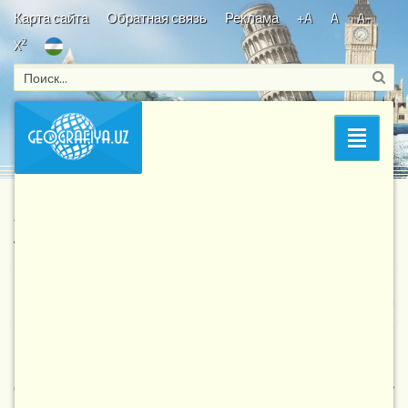
Карта сайта
Обратная связь
Реклама
+A
A
A-
2
X
Bosh sahifa
/
Yevropa mamlakatlari
/ Albaniya
Раздел
Albaniya
96
7-03-2025, 08:31
Yevropa mamlakatlari
Rasmiy nomi — Albaniya Respublikasi. Poytaxti — Tirana. Davlat tili
— alban. Hududi — 28748 km.kv. Dini — musulmonlar (70%),
pravoslavlar (20%), katoliklar (10%). Pul birligi — lek.
Geografik joylashuvi va tabiati.
Bolqon yarimorolining g‘arbiy