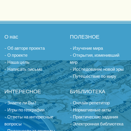
О нас
ПОЛЕЗНОЕ
- Об авторе проекта
- Изучение мира
- О проекте
- Открытия, изменивший
- Наша цель
мир
- Написать письмо
- Исследование новой эры
- Путешествие по миру
ИНТЕРЕСНОЕ
БИБЛИОТЕКА
- Знаете ли Вы?
- Онлайн репетитор
- Игры по географии
- Нормативные акты
- Ответы на интересные
- Практические задания
вопросы
- Электронная библиотека
- Полезности от природы