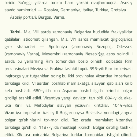
biridir. So’nggi yillarda turizm ham yaxshi rivojlanmoqda. Asosiy
savdo hamkorlari — Rossiya, Germaniya, Italiya, Turkiya, Gretsiya.
Asosiy portlari: Burgos, Varna.
Tarixi.
M.a. Vlll asrda zamonaviy Bolgariya hududida frakiyaliklar
qabilalari istiqomat qilishgan. M.a. VI1 asrda mamlakat qirg’oqlarida
grek shaharlari — Apolloniya (zamonaviy Sozopol), Odessos
(zamonaviy Varna), Mesembri (zamonaviy Nesebir)ga asos solindi. I
asrda bu yerlarning Rim tomonidan bosib olinishi oqibatida Rim
provinsiyalari Meziya va Frakiya tashkil topdi. 395-yili Rim imperiyasi
inqirozga yuz tutganidan so’ng bu ikki provinsiya Vizantiya imperiyasi
tarkibiga kirdi. VI asrdan boshlab mamlakatga slavyan qabilalari kirib
kela boshladi. 680-yilda xon Asparux boshchiligida birinchi bolgar
qirolligi tashkil etildi. Vizantiya yangi davlatni tan oldi. 894-yilda aka-
uka Kirill va Mefodiylar slavyan yozuvini kiritdilar. 1014-yilda
Vizantiya imperatori Vasiliy II Bolgaroboysa Belasitsa yonidagi jangda
bolgar qo‘shinlarini tor-mor qildi. Tez orada mamlakat Vizantiya
tarkibiga qo‘shildi. 1187-yilda mustaqil ikkinchi Bolgar qirolligi tashkil
etildi. XIV asr oxirlarida Bolgariya turklar tomonidan ishg‘ol qilindi.