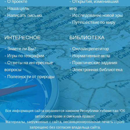
- О проекте
- Открытия, изменивший
- Наша цель
мир
- Написать письмо
- Исследование новой эры
- Путешествие по миру
ИНТЕРЕСНОЕ
БИБЛИОТЕКА
- Знаете ли Вы?
- Онлайн репетитор
- Игры по географии
- Нормативные акты
- Ответы на интересные
- Практические задания
вопросы
- Электронная библиотека
- Полезности от природы
Вся информация сайта охраняется законом Республики Узбекистан "Об
авторском праве и смежных правах".
Материалы, загруженные с сайта, несанкционированная печать строго
запрещено без согласия владельца сайта.