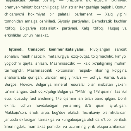
premyer-ministr boshchiligidagi Ministrlar Kengashiga tegishli. Qonun
chiqaruvchi hokimiyat bir palatali parlament — Xalq yig‘ini
tomonidan amalga oshiriladi. Siyosiy partiyalari: Demokratik kuchlar
ittifoqi, Bolgariya sotsialistik partiyasi, Xalq ittifoqi, Huquq va
erkinliklar uchun harakat.
Iqtisodi, transport kommunikatsiyalari.
Rivojlangan sanoat
sohalari: mashinasozlik, metallurgiya, oziq-ovqat, to‘qimachilik, kimyo,
yog‘ochni qayta ishlash. Mashinasozlik — xalq xo’jaligining muhim
tarmog‘idir. Mashinasozlik korxonalari respub- likaning ko‘pgina
shaharlarida qurilgan, ulardan eng yiriklari — Sofiya, Varna, Gusa,
Burgos, Plovdiv. Bolgariya mineral resurslar bilan nisbatan yaxshi
ta’minlangan. Qishloq xo’jaligi Bolgariya YMMning 1/8 qismini tashkil
etib, iqtisodiy faol aholining 1/5 qismini ish bilan band qilgan. Donli
ekinlar uchun haydaladigan yerlarning 3/5 qismi ajratilgan.
Makkajo’xori, sholi, arpa, bug‘doy ekiladi. Texnikaviy o‘simliklardan
janub­da ekiladigan tamakiga va kungaboqarga alohida e’tibor beriladi.
Shuningdek, mamlakat pomidor va uzumning yirik eksportchilaridan