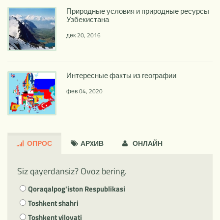
Природные условия и природные ресурсы
Узбекистана
дек 20, 2016
Интересные факты из географии
фев 04, 2020
ОПРОС
АРXИВ
ОНЛАЙН
Siz qayerdansiz? Ovoz bering.
Qoraqalpog'iston Respublikasi
Toshkent shahri
Toshkent viloyati