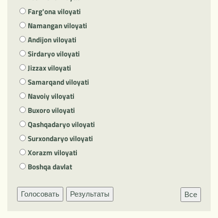
Farg'ona viloyati
Namangan viloyati
Andijon viloyati
Sirdaryo viloyati
Jizzax viloyati
Samarqand viloyati
Navoiy viloyati
Buxoro viloyati
Qashqadaryo viloyati
Surxondaryo viloyati
Xorazm viloyati
Boshqa davlat
Голосовать
Результаты
Все