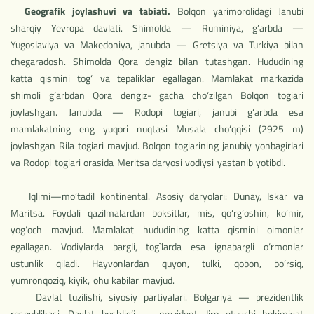
Geografik joylashuvi va tabiati.
Bolqon yarimorolidagi Janubi
sharqiy Yevropa davlati. Shimolda — Ruminiya, g’arbda —
Yugoslaviya va Makedoniya, janubda — Gretsiya va Turkiya bilan
chegaradosh. Shimolda Qora dengiz bilan tutashgan. Hududining
katta qismini tog‘ va tepaliklar egallagan. Mamlakat markazida
shimoli g‘arbdan Qora dengiz- gacha cho‘zilgan Bolqon togiari
joylashgan. Janubda — Rodopi togiari, janubi g‘arbda esa
mamlakatning eng yuqori nuqtasi Musala cho‘qqisi (2925 m)
joylashgan Rila togiari mavjud. Bolqon togiarining janubiy yonbagirlari
va Rodopi togiari orasida Meritsa daryosi vodiysi yastanib yotibdi.
Iqlimi—mo’tadil kontinental. Asosiy daryolari: Dunay, Iskar va
Maritsa. Foydali qazilmalardan boksitlar, mis, qo‘rg‘oshin, ko‘mir,
yog‘och mavjud. Mamlakat hududining katta qismini oimonlar
egallagan. Vodiylarda bargli, tog`larda esa ignabargli o‘rmonlar
ustunlik qiladi. Hayvonlardan quyon, tulki, qobon, bo‘rsiq,
yumronqoziq, kiyik, ohu kabilar mavjud.
Davlat tuzilishi, siyosiy partiyalari. Bolgariya — prezidentlik
respublikasi. Davlat boshlig‘i — prezident. Ijro etuvchi hokimiyat