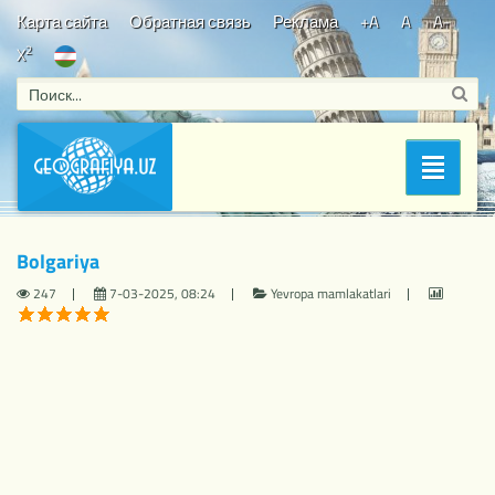
Карта сайта
Обратная связь
Реклама
+A
A
A-
2
X
Bosh sahifa
/
Yevropa mamlakatlari
/ Bolgariya
Раздел
Bolgariya
247
7-03-2025, 08:24
Yevropa mamlakatlari