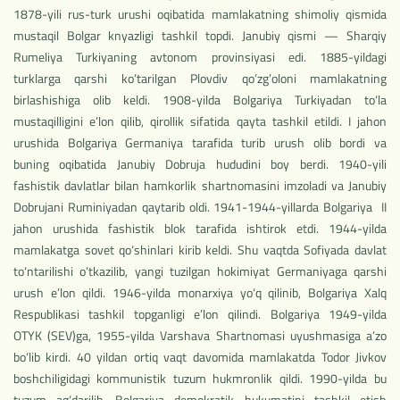
1878-yili rus-turk urushi oqibatida mamlakatning shimoliy qismida
mustaqil Bolgar knyazligi tashkil topdi. Janubiy qismi — Sharqiy
Rumeliya Turkiyaning avtonom provinsiyasi edi. 1885-yildagi
turklarga qarshi ko’tarilgan Plovdiv qo’zg’oloni mamlakatning
birlashishiga olib keldi. 1908-yilda Bolgariya Turkiyadan to‘la
mustaqilligini e’lon qilib, qirollik sifatida qayta tashkil etildi. I jahon
urushida Bolgariya Germaniya tarafida turib urush olib bordi va
buning oqibatida Janubiy Dobruja hududini boy berdi. 1940-yili
fashistik davlatlar bilan hamkorlik shartnomasini imzoladi va Janubiy
Dobrujani Ruminiyadan qaytarib oldi. 1941-1944-yillarda Bolga­riya II
jahon urushida fashistik blok tarafida ishtirok etdi. 1944-yilda
mamlakatga sovet qo‘shinlari kirib keldi. Shu vaqtda Sofiyada davlat
to‘ntarilishi o’tkazilib, yangi tuzilgan hokimiyat Germaniyaga qarshi
urush e’lon qildi. 1946-yilda monarxiya yo‘q qilinib, Bolgariya Xalq
Respublikasi tashkil topganligi e’lon qilindi. Bolgariya 1949-yilda
OTYK (SEV)ga, 1955-yilda Varshava Shartnomasi uyushmasiga a’zo
bo‘lib kirdi. 40 yildan ortiq vaqt davomida mamlakatda Todor Jivkov
boshchiligidagi kommunistik tuzum hukmronlik qildi. 1990-yilda bu
tuzum ag‘darilib, Bolgariya demokratik hukumatini tashkil etish