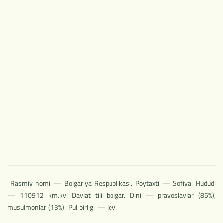
НОВОЕ
Rasmiy nomi — Bolgariya Respublikasi. Poytaxti — Sofiya. Hududi
— 110912 km.kv. Davlat tili bolgar. Dini — pravoslavlar (85%),
musulmonlar (13%). Pul birligi — lev.