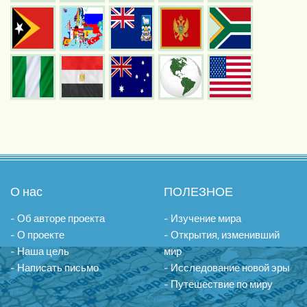
О нас
ПОЛЕЗНОЕ
- Об авторе проекта
- Изучение мира
- О проекте
- Открытия, изменивший
- Наша цель
мир
- Написать письмо
- Исследование новой эры
- Путешествие по миру