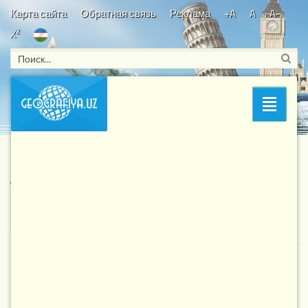
Карта сайта
Обратная связь
Реклама
+A
A
A-
2
X
Bosh sahifa
/
Yangi davr tadqiqotlari
/ Muhabbat Tillaboyeva
Раздел
Muhabbat Tillaboyeva
2 906
27-05-2017, 22:30
Yangi davr tadqiqotlari
Tillaboeva Muhabbat
Nig'matovna –
Respublika Ta`lim Markazi
tabiiy va aniq fanlar
bo'limi boshlig'i. 1983-yil