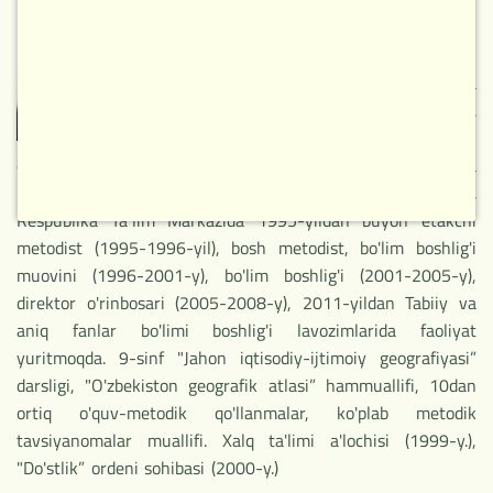
Nizomiy nomli TDPIni
bitirgan. Mutaxassisligi
geografiya va biologiya
fanlari o'qituvchisi.
Umumta'lim maktabi
o'qituvchisi, Nizomiy nomli TDPIning Iqtisodiy geografiya va
uni o'qitish metodikasi kafedrasi o'qituvchisi bo'lib ishlagan.
Respublika Ta`lim Markazida 1995-yildan buyon etakchi
metodist (1995-1996-yil), bosh metodist, bo'lim boshlig'i
НОВОЕ
muovini (1996-2001-y), bo'lim boshlig'i (2001-2005-y),
direktor o'rinbosari (2005-2008-y), 2011-yildan Tabiiy va
aniq fanlar bo'limi boshlig'i lavozimlarida faoliyat
yuritmoqda. 9-sinf "Jahon iqtisodiy-ijtimoiy geografiyasi”
darsligi, "O'zbekiston geografik atlasi” hammuallifi, 10dan
ortiq o'quv-metodik qo'llanmalar, ko'plab metodik
tavsiyanomalar muallifi. Xalq ta'limi a'lochisi (1999-y.),
"Do'stlik” ordeni sohibasi (2000-y.)