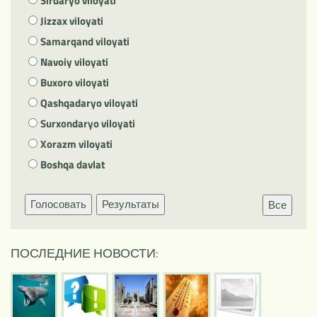
Sirdaryo viloyati
Jizzax viloyati
Samarqand viloyati
Navoiy viloyati
Buxoro viloyati
Qashqadaryo viloyati
Surxondaryo viloyati
Xorazm viloyati
Boshqa davlat
Голосовать
Результаты
Все
ПОСЛЕДНИЕ НОВОСТИ: