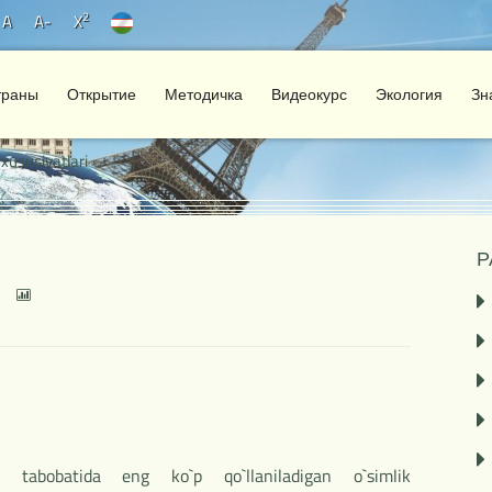
2
A
A-
X
траны
Открытие
Методичка
Видеокурс
Экология
Зн
xususiyatlari
Р
 tabobatida eng ko`p qo`llaniladigan o`simlik