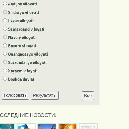
Andijon viloyati
Sirdaryo viloyati
Jizzax viloyati
Samarqand viloyati
Navoiy viloyati
Buxoro viloyati
Qashqadaryo viloyati
Surxondaryo viloyati
Xorazm viloyati
Boshqa davlat
Голосовать
Результаты
Все
ОСЛЕДНИЕ НОВОСТИ: