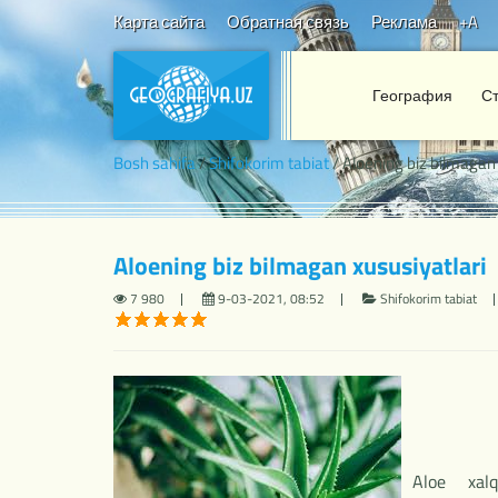
Карта сайта
Обратная связь
Реклама
+A
География
С
Bosh sahifa
/
Shifokorim tabiat
/ Aloening biz bilmagan 
Aloening biz bilmagan xususiyatlari
7 980
9-03-2021, 08:52
Shifokorim tabiat
Aloe xalq