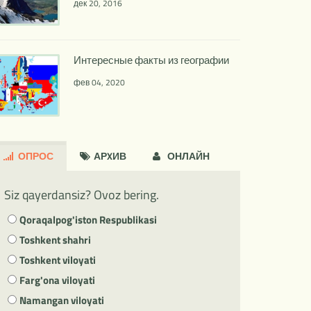
дек 20, 2016
Интересные факты из географии
фев 04, 2020
ОПРОС
АРXИВ
ОНЛАЙН
Siz qayerdansiz? Ovoz bering.
Qoraqalpog'iston Respublikasi
Toshkent shahri
Toshkent viloyati
Farg'ona viloyati
Namangan viloyati