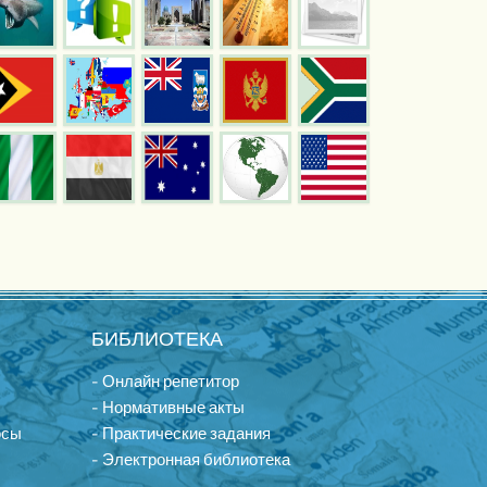
БИБЛИОТЕКА
- Онлайн репетитор
- Нормативные акты
осы
- Практические задания
- Электронная библиотека