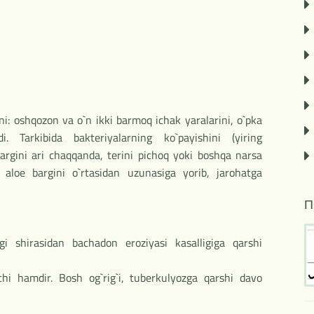
rni: oshqozon va o`n ikki barmoq ichak yaralarini, o`pka
i. Tarkibida bakteriyalarning ko`payishini (yiring
rgini ari chaqqanda, terini pichoq yoki boshqa narsa
 aloe bargini o`rtasidan uzunasiga yorib, jarohatga
П
i shirasidan bachadon eroziyasi kasalligiga qarshi
chi hamdir. Bosh og`rig`i, tuberkulyozga qarshi davo