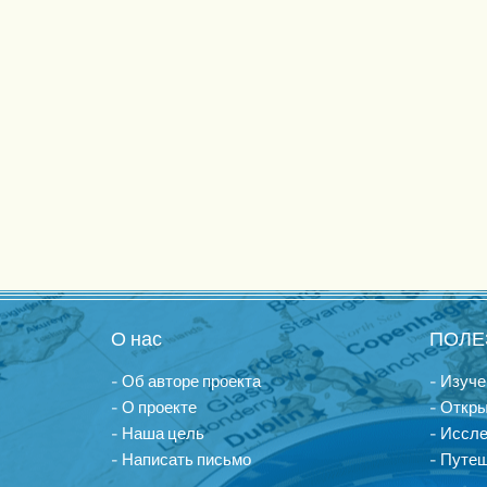
О нас
ПОЛЕ
- Об авторе проекта
- Изуче
- О проекте
- Откры
- Наша цель
- Иссл
- Написать письмо
- Путеш