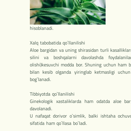
hisoblanadi.
Xalq tabobatida qo`llanilishi
Aloe bargidan va uning shirasidan turli kasallikla
silini va boshqalarni davolashda foydalanilad
olishi)kesuvchi modda bor. Shuning uchun ham ba
bilan kesib olganda yiringlab ketmasligi uchun
bog`lanadi.
Tibbiyotda qo`llanilishi
Ginekologik xastaliklarda ham odatda aloe barg
davolanadi.
U nafaqat dorivor o`simlik, balki ishtaha ochuv
sifatida ham qo`llasa bo`ladi.