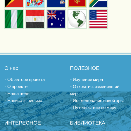
О нас
ПОЛЕЗНОЕ
- Об авторе проекта
- Изучение мира
- О проекте
- Открытия, изменивший
- Наша цель
мир
- Написать письмо
- Исследование новой эры
- Путешествие по миру
ИНТЕРЕСНОЕ
БИБЛИОТЕКА