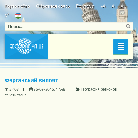
Карта сайта
Обратная связь
Реклама
+A
A
A-
2
X
Bosh sahifa
/
География регионов Узбекистана
/ Ферганский
Раздел
вилоят
Ферганский вилоят
5 408
26-09-2016, 17:48
География регионов
Узбекистана