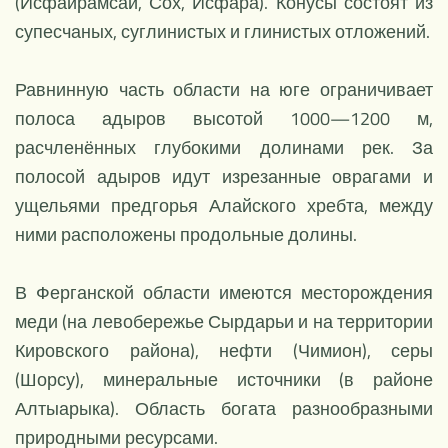
(Исфайрамсай, Сох, Исфара). Конусы состоят из
супесчаных, суглинистых и глинистых отложений.
Равнинную часть области на юге ограничивает
полоса адыров высотой 1000—1200 м,
расчленённых глубокими долинами рек. За
полосой адыров идут изрезанные оврагами и
ущельями предгорья Алайского хребта, между
ними расположены продольные долины.
В Ферганской области имеются месторождения
меди (на левобережье Сырдарьи и на территории
Кировского района), нефти (Чимион), серы
(Шорсу), минеральные источники (в районе
Алтыарыка). Область богата разнообразными
природными ресурсами.