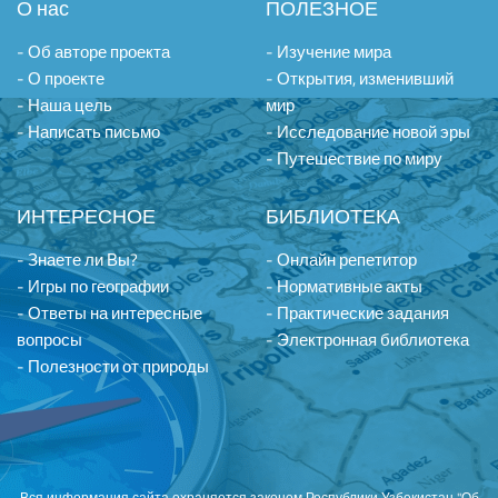
О нас
ПОЛЕЗНОЕ
- Об авторе проекта
- Изучение мира
- О проекте
- Открытия, изменивший
- Наша цель
мир
- Написать письмо
- Исследование новой эры
- Путешествие по миру
ИНТЕРЕСНОЕ
БИБЛИОТЕКА
- Знаете ли Вы?
- Онлайн репетитор
- Игры по географии
- Нормативные акты
- Ответы на интересные
- Практические задания
вопросы
- Электронная библиотека
- Полезности от природы
Вся информация сайта охраняется законом Республики Узбекистан "Об