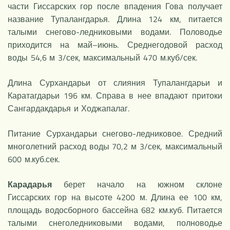
части Гиссарских гор после впадения Гова получает
название Тупалангдарья. Длина 124 км, питается
талыми снегово-ледниковыми водами. Половодье
приходится на май–июнь. Среднегодовой расход
воды 54,6 м 3/сек, максимальный 470 м.куб/сек.
Длина Сурхандарьи от слияния Тупалангдарьи и
Каратагдарьи 196 км. Справа в нее впадают притоки
Сангардакдарья и Ходжапалаг.
Питание Сурхандарьи снегово-ледниковое. Средний
многолетний расход воды 70,2 м 3/сек, максимальный
600 м.куб.сек.
Карадарья
берет начало на южном склоне
Гиссарских гор на высоте 4200 м. Длина ее 100 км,
площадь водосборного бассейна 682 км.куб. Питается
талыми снеголедниковыми водами, полноводье