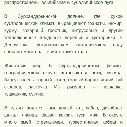
распространены альпийские и субальпийские луга.
В Сурхандарьинской долине, где сухой
субтропический климат, выращивают гранаты, инжир,
хурму, сахарный тростник, цитрусовые и другие
теплолюбивые плодовые деревья и кустарники. В
Денауском субтропическом ботаническом саду
собрано много растений жарких стран.
Животный мир. В Сурхандарьинском физико-
географическом округе встречаются волк, лисица,
барсук, олень, горный козел, горный баран, индийский
скворец, ласточка. Из грызунов — песчанка,
тушканчик, суслик.
В тугаях водятся камышовый кот, кабан, дикобраз,
шакал, лисица, фазан, кеклик, гуси, утки. В округе
много змей (стрела-змея, туркестанская кобра) и