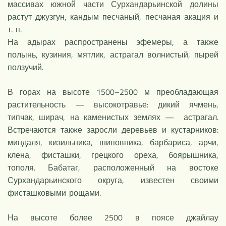
массивах южной части Сурхандарьинской долины
растут джузгун, кандым песчаный, песчаная акация и
т. п.
На адырах распространены эфемеры, а также
полынь, кузиния, мятлик, астрагал волнистый, пырей
ползучий.
В горах на высоте 1500–2500 м преобладающая
растительность — высокотравье: дикий ячмень,
типчак, ширач, на каменистых землях — астрагал.
Встречаются также заросли деревьев и кустарников:
миндаля, кизильника, шиповника, барбариса, арчи,
клена, фисташки, грецкого ореха, боярышника,
тополя. Бабатаг, расположенный на востоке
Сурхандарьинского округа, известен своими
фисташковыми рощами.
На высоте более 2500 в поясе джайлау