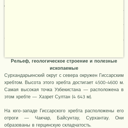
долину и окружающие ее горы. С северо-востока и
востока граничит с Таджикистаном (граница проходит
по Бабатагу и Гиссарскому хребту). На северо-западе
район соседствует с Кашкадарьей (граница проходит
по горам Чакчар и Байсунтау), на западе — с
Туркменистаном (по водоразделу хребта Кугитангтау)
и на юге (по Амударье) — с Афганистаном.
Рельеф, геологическое строение и полезные
ископаемые
НОВОЕ
Сурхандарьинский округ с севера окружен Гиссарским
хребтом. Высота этого хребта достигает 4500-4600 м.
Самая высокая точка Узбекистана — расположена в
этом хребте — Хазрет Султан (4 643 м).
На юго-западе Гиссарского хребта расположены его
отроги — Чакчар, Байсунтау, Сурхантау. Они
образованы в герцинскую складчатость.