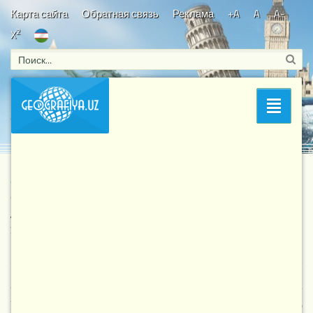
Карта сайта
Обратная связь
Реклама
+A
A
A-
2
X
Bosh sahifa
/
Физическая география Узбекистана
/
Раздел
Сурхандарьинский физико-географический округ
Сурхандарьинский физико-географический
округ
14 110
19-01-2018, 20:49
Физическая география
Узбекистана
Сурхандарьинский округ расположен на самом юге
Узбекистана. Округ охватывает Сурхан-Шерабадскую