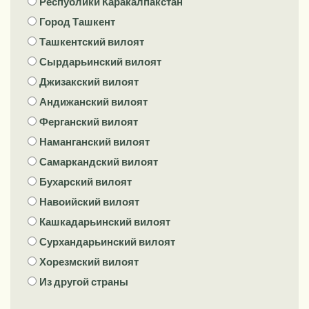
Республики Каракалпакстан
Город Ташкент
Ташкентский вилоят
Сырдарьинский вилоят
Джизакский вилоят
Андижанский вилоят
Ферганский вилоят
Наманганский вилоят
Самаркандский вилоят
Бухарский вилоят
Навоийский вилоят
Кашкадарьинский вилоят
Сурхандарьинский вилоят
Хорезмский вилоят
Из другой страны