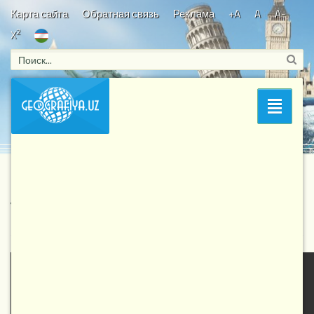
Карта сайта
Обратная связь
Реклама
+A
A
A-
2
X
Bosh sahifa
/
Знаете ли Вы?
/
Животный мир
/ Рыби - Жизнь /
Раздел
BBC: Life - 4 серия
Рыби - Жизнь / BBC: Life - 4 серия
2 630
15-07-2017, 08:11
Животный мир