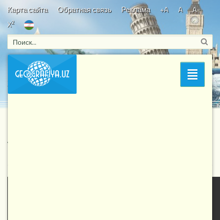
Карта сайта
Обратная связь
Реклама
+A
A
A-
2
X
Bosh sahifa
/
Знаете ли Вы?
/
Растительный мир
/ Рестени -
Раздел
Жизнь / BBC: Life - 9 серия
Рестени - Жизнь / BBC: Life - 9 серия
3 049
15-07-2017, 08:02
Растительный мир