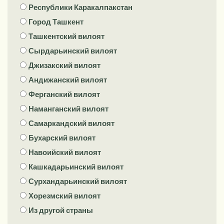
Республики Каракалпакстан
Город Ташкент
Ташкентский вилоят
Сырдарьинский вилоят
Джизакский вилоят
Андижанский вилоят
Ферганский вилоят
Наманганский вилоят
Самаркандский вилоят
Бухарский вилоят
Навоийский вилоят
Кашкадарьинский вилоят
Сурхандарьинский вилоят
Хорезмский вилоят
Из другой страны