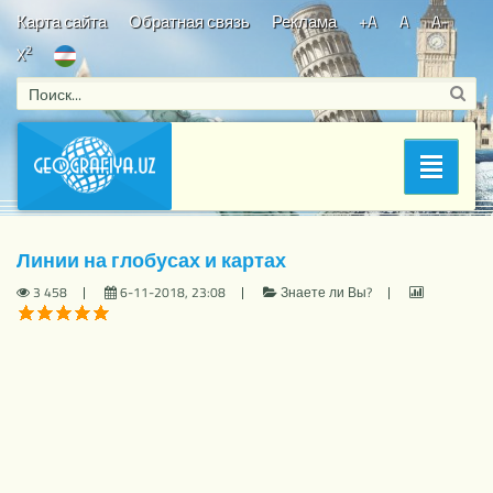
Карта сайта
Обратная связь
Реклама
+A
A
A-
2
X
Bosh sahifa
/
Знаете ли Вы?
/ Линии на глобусах и картах
Раздел
Линии на глобусах и картах
3 458
6-11-2018, 23:08
Знаете ли Вы?