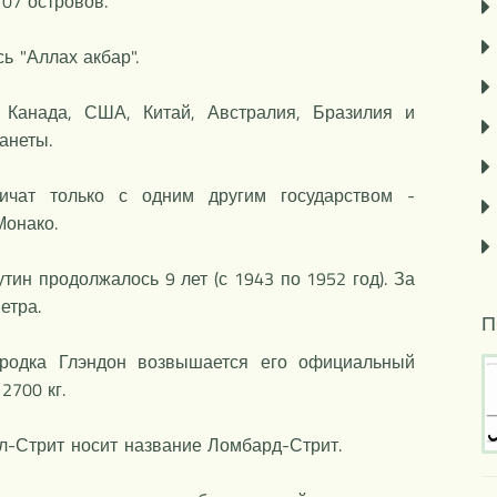
107 островов.
ь "Аллах акбар".
 Канада, США, Китай, Австралия, Бразилия и
анеты.
ничат только с одним другим государством -
Монако.
тин продолжалось 9 лет (с 1943 по 1952 год). За
етра.
П
ородка Глэндон возвышается его официальный
2700 кг.
л-Стрит носит название Ломбард-Стрит.