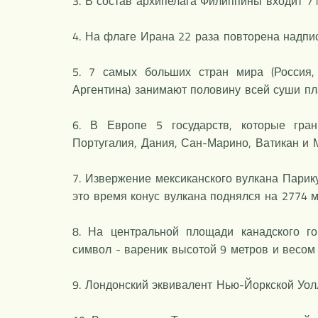
3. В состав архипелага Филиппины входит 7
4. На флаге Ирана 22 раза повторена надпис
5. 7 самых больших стран мира (Россия,
Аргентина) занимают половину всей суши пл
6. В Европе 5 государств, которые гра
Португалия, Дания, Сан-Марино, Ватикан и 
7. Извержение мексиканского вулкана Парику
это время конус вулкана поднялся на 2774 м
8. На центральной площади канадского г
символ - вареник высотой 9 метров и весом 
9. Лондонский эквивалент Нью-Йоркской Уол