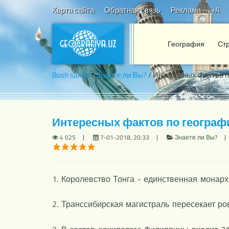
Карта сайта
Обратная связь
Реклама
+A
География
Ст
Bosh sahifa
/
Знаете ли Вы?
/ Интересных фактов п
Интересных фактов по географ
4 025
7-01-2018, 20:33
Знаете ли Вы?
1. Королевство Тонга - единственная монарх
2. Транссибирская магистраль пересекает ро