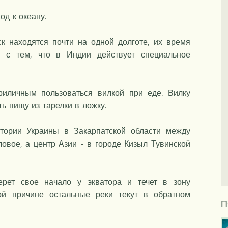
од к океану.
ск находятся почти на одной долготе, их время
о с тем, что в Индии действует специальное
риличным пользоваться вилкой при еде. Вилку
ь пищу из тарелки в ложку.
итории Украины в Закарпатской области между
ловое, а центр Азии - в городе Кизыл Тувинской
ерет свое начало у экватора и течет в зону
ой причине остальные реки текут в обратном
П