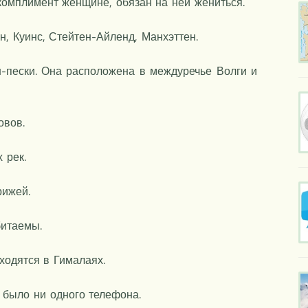
 комплимент женщине, обязан на ней жениться.
н, Куинс, Стейтен-Айленд, Манхэттен.
-пески. Она расположена в междуречье Волги и
овов.
 рек.
рижей.
битаемы.
ходятся в Гималаях.
е было ни одного телефона.