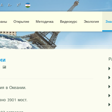
2
A
A-
X
раны
Открытие
Методичка
Видеокурс
Экология
Зна
о географии
ии
Р
ия в Океании.
вно 3901 мост.