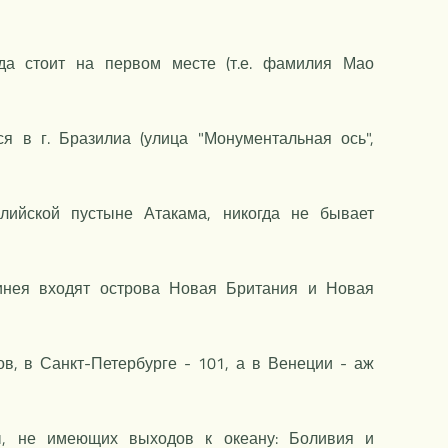
да стоит на первом месте (т.е. фамилия Мао
я в г. Бразилиа (улица "Монументальная ось",
лийской пустыне Атакама, никогда не бывает
винея входят острова Новая Британия и Новая
в, в Санкт-Петербурге - 101, а в Венеции - аж
, не имеющих выходов к океану: Боливия и