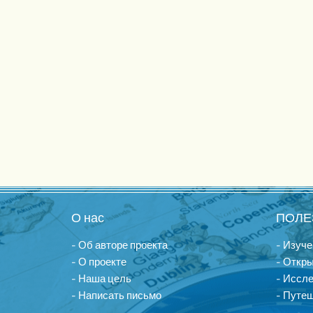
О нас
ПОЛЕ
- Об авторе проекта
- Изуче
- О проекте
- Откры
- Наша цель
- Иссл
- Написать письмо
- Путеш