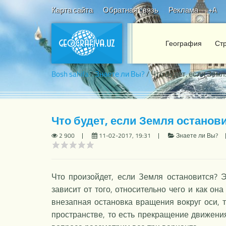
Карта сайта
Обратная связь
Реклама
+A
География
Ст
Bosh sahifa
/
Знаете ли Вы?
/ Что будет, если Земл
Что будет, если Земля останов
2 900
11-02-2017, 19:31
Знаете ли Вы?
Что произойдет, если Земля остановится? Э
зависит от того, относительно чего и как он
внезапная остановка вращения вокруг оси, т
пространстве, то есть прекращение движения