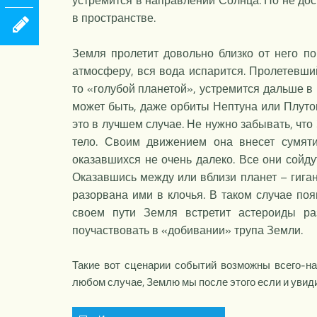
устремится в направлении Солнца. Но не дост
в пространстве.
Земля пролетит довольно близко от него п
атмосферу, вся вода испарится. Пролетевш
то «голубой планетой», устремится дальше в 
может быть, даже орбиты Нептуна или Плутон
это в лучшем случае. Не нужно забывать, что
тело. Своим движением она внесет сумяти
оказавшихся не очень далеко. Все они сойду
Оказавшись между или вблизи планет – гиган
разорвана ими в клочья. В таком случае поя
своем пути Земля встретит астероиды р
поучаствовать в «добивании» трупа Земли.
Такие вот сценарии событий возможны всего-н
любом случае, Землю мы после этого если и увиди