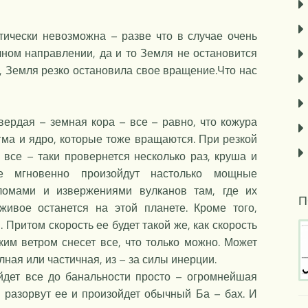
тически невозможна – разве что в случае очень
чном направлении, да и то Земля не остановится
, Земля резко остановила свое вращение.Что нас
вердая – земная кора – все – равно, что кожура
гма и ядро, которые тоже вращаются. При резкой
 все – таки провернется несколько раз, круша и
е мгновенно произойдут настолько мощные
ломами и извержениями вулканов там, где их
П
живое останется на этой планете. Кроме того,
Притом скорость ее будет такой же, как скорость
ким ветром снесет все, что только можно. Может
ная или частичная, из – за силы инерции.
ойдет все до банальности просто – огромнейшая
 разорвут ее и произойдет обычный Ба – бах. И