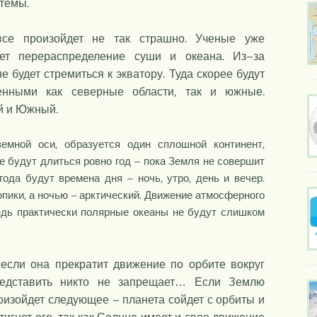
стемы.
се произойдет не так страшно. Ученые уже
дет перераспределение суши и океана. Из–за
 будет стремиться к экватору. Туда скорее будут
ленными как северные области, так и южные.
й и Южный.
емной оси, образуется один сплошной континент,
 будут длиться ровно год – пока Земля не совершит
ода будут времена дня – ночь, утро, день и вечер.
опики, а ночью – арктический. Движение атмосферного
Ведь практически полярные океаны не будут слишком
если она прекратит движение по орбите вокруг
представить никто не запрещает… Если Землю
роизойдет следующее – планета сойдет с орбиты и