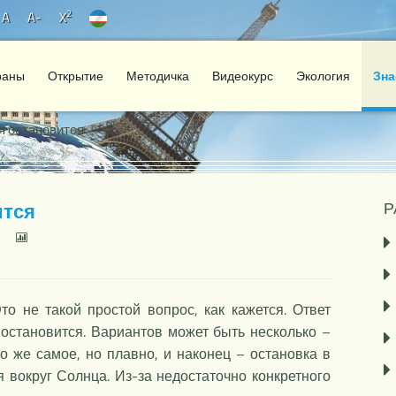
2
A
A-
X
раны
Открытие
Методичка
Видеокурс
Экология
Зна
я остановится
ится
Р
то не такой простой вопрос, как кажется. Ответ
а остановится. Вариантов может быть несколько –
о же самое, но плавно, и наконец – остановка в
 вокруг Солнца. Из-за недостаточно конкретного