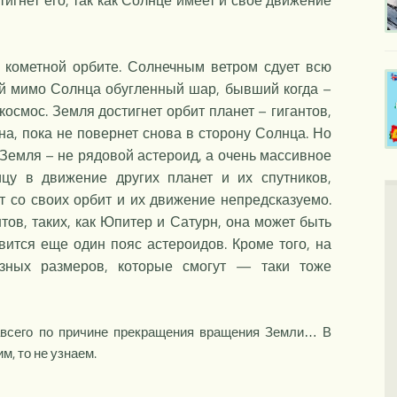
игнет его, так как Солнце имеет и свое движение
о кометной орбите. Солнечным ветром сдует всю
ий мимо Солнца обугленный шар, бывший когда –
космос. Земля достигнет орбит планет – гигантов,
а, пока не повернет снова в сторону Солнца. Но
 Земля – не рядовой астероид, а очень массивное
цу в движение других планет и их спутников,
т со своих орбит и их движение непредсказуемо.
тов, таких, как Юпитер и Сатурн, она может быть
вится еще один пояс астероидов. Кроме того, на
азных размеров, которые смогут — таки тоже
авсего по причине прекращения вращения Земли… В
м, то не узнаем.