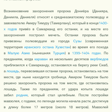
Возникновение захоронения пророка Дониёра (Данияра,
Даниила, Даниеля) относят к среднеазиатскому полководцу и
завоевателю Амиру Тимуру (Тамерлану), который в конце
1400-
х годов
привёз в Самарканд его останки, и на месте его
захоронения построил мечеть. Останки пророка были
привезены полководцем из города
Сузы
(современная
территория
иранского
остана
Хузестан
) во время его похода
в
Малую Азию
(нынешняя
Турция
) в
1399
-
1404 годах
. По
преданиям, когда
караван
из нескольких десятков
верблюдов
приблизился к Самарканду, остановился на берегу реки Сиаб,
а
лошадь
, перевозившая останки пророка, остановилась на том
месте, где ныне находится гробница. Амиром Тимуром было
решено захоронить пророка на том месте, где остановилась
лошадь. Также по преданиям, от удара копыта лошади
забил
родник
, который стал целебным. После постройки
мавзолея, с годами, по легенде могила начала расти, достигнув
в длину более 17 метров (около 18 метров). Мавзолей