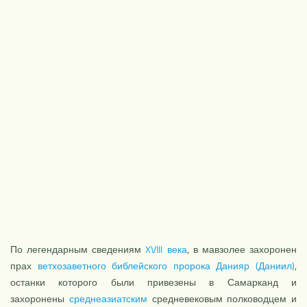
По легендарным сведениям
XVIII века
, в мавзолее захоронен
прах
ветхозаветного
библейского
пророка
Данияр (Даниил)
,
останки которого были привезены в Самарканд и
захоронены
среднеазиатским
средневековым полководцем и