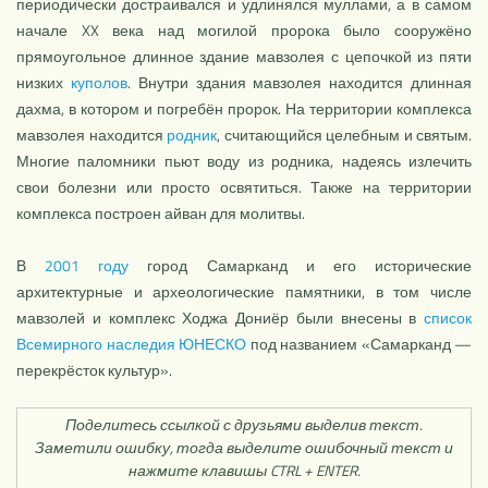
периодически достраивался и удлинялся муллами, а в самом
начале XX века над могилой пророка было сооружёно
прямоугольное длинное здание мавзолея с цепочкой из пяти
низких
куполов
. Внутри здания мавзолея находится длинная
дахма, в котором и погребён пророк. На территории комплекса
мавзолея находится
родник
, считающийся целебным и святым.
Многие паломники пьют воду из родника, надеясь излечить
свои болезни или просто освятиться. Также на территории
комплекса построен айван для молитвы.
В
2001 году
город Самарканд и его исторические
архитектурные и археологические памятники, в том числе
мавзолей и комплекс Ходжа Дониёр были внесены в
список
Всемирного наследия ЮНЕСКО
под названием «Самарканд —
перекрёсток культур».
Поделитесь ссылкой с друзьями выделив текст.
Заметили ошибку, тогда выделите ошибочный текст и
нажмите клавишы CTRL + ENTER.