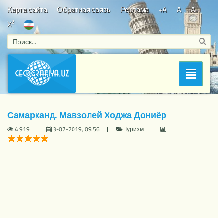
Карта сайта
Обратная связь
Реклама
+A
A
A-
2
X
Bosh sahifa
/
Туризм
/ Самарканд. Мавзолей Ходжа Дониёр
Раздел
Самарканд. Мавзолей Ходжа Дониёр
4 919
3-07-2019, 09:56
Туризм