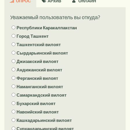
ОПРОС
АРXИВ
ОНЛАЙН
Уважаемый пользователь вы откуда?
Республики Каракалпакстан
Город Ташкент
Ташкентский вилоят
Сырдарьинский вилоят
Джизакский вилоят
Андижанский вилоят
Ферганский вилоят
Наманганский вилоят
Самаркандский вилоят
Бухарский вилоят
Навоийский вилоят
Кашкадарьинский вилоят
Сурхандарьинский вилоят