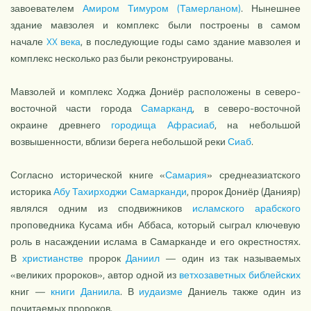
завоевателем
Амиром Тимуром (Тамерланом)
. Нынешнее
здание мавзолея и комплекс были построены в самом
начале
XX века
, в последующие годы само здание мавзолея и
комплекс несколько раз были реконструированы.
Мавзолей и комплекс Ходжа Дониёр расположены в северо-
восточной части города
Самарканд
, в северо-восточной
окраине древнего
городища Афрасиаб
, на небольшой
возвышенности, вблизи берега небольшой реки
Сиаб
.
Согласно исторической книге «
Самария
» среднеазиатского
историка
Абу Тахирходжи Самарканди
, пророк Дониёр (Данияр)
являлся одним из сподвижников
исламского
арабского
проповедника Кусама ибн Аббаса, который сыграл ключевую
роль в насаждении ислама в Самарканде и его окрестностях.
В
христианстве
пророк
Даниил
— один из так называемых
«великих пророков», автор одной из
ветхозаветных
библейских
книг —
книги Даниила
. В
иудаизме
Даниель также один из
почитаемых пророков.