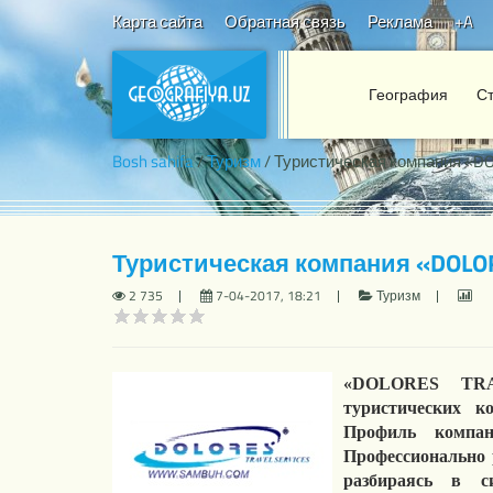
Карта сайта
Обратная связь
Реклама
+A
География
С
Bosh sahifa
/
Туризм
/ Туристическая компания «D
Туристическая компания «DOLOR
2 735
7-04-2017, 18:21
Туризм
«DOLORES TRA
туристических к
Профиль компан
Профессионально 
разбираясь в с