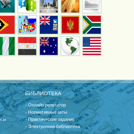
БИБЛИОТЕКА
- Онлайн репетитор
- Нормативные акты
осы
- Практические задания
- Электронная библиотека