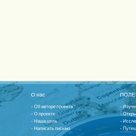
О нас
ПОЛЕ
- Об авторе проекта
- Изуче
- О проекте
- Откры
- Наша цель
- Иссл
- Написать письмо
- Путеш