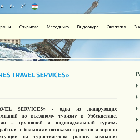
2
A
A-
X
траны
Открытие
Методичка
Видеокурс
Экология
Зн
OLORES TRAVEL SERVICES»
ES TRAVEL SERVICES»
Р
VEL SERVICES» - одна из лидирующих
омпаний по въездному туризму в Узбекистане.
ии – групповой и индивидуальный туризм.
работая с большими потоками туристов и хорошо
итуации на туристическом рынке, компания