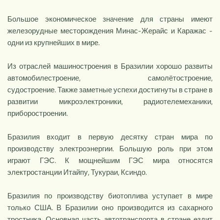
Большое экономическое значение для страны имеют
железорудные месторож­дения Минас-Жерайс и Каражас -
одни из крупнейших в мире.
Из отраслей машиностроения в Бра­зилии хорошо развиты
автомобилестро­ение, самолётостроение,
судостроение. Также заметные успехи достигнуты в стране в
развитии микроэлектроники, радиотелемеханики,
приборостроении.
Бразилия входит в первую десятку стран мира по
производству электроэнергии. Большую роль при этом
играют ГЭС. К мощнейшим ГЭС мира относятся
электростанции Итайпу, Тукураи, Ксиндо.
Бразилия по производству биотоплива уступает в мире
только США. В Бразилии оно производится из сахарного
тростника. Основная часть автотранспорта в стране ездит