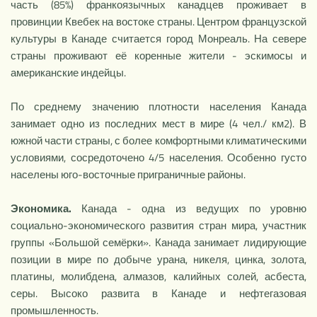
часть (85%) франкоязычных канадцев проживает в
провинции Квебек на востоке страны. Центром французской
культуры в Канаде считается город Монреаль. На севере
страны проживают её коренные жители - эскимосы и
американские индейцы.
По среднему значению плотности населения Канада
занимает одно из последних мест в мире (4 чел./ км2). В
южной части страны, с более комфортными климатическими
условиями, сосредоточено 4/5 населе­ния. Особенно густо
населены юго-восточные приграничные районы.
Экономика.
Канада - одна из ведущих по уровню
социально-эконо­мического развития стран мира, участник
группы «Большой семёрки». Канада занимает лидирующие
позиции в мире по добыче урана, ни­келя, цинка, золота,
платины, молибдена, алмазов, калийных солей, ас­беста,
серы. Высоко развита в Канаде и нефтегазовая
промышленность.