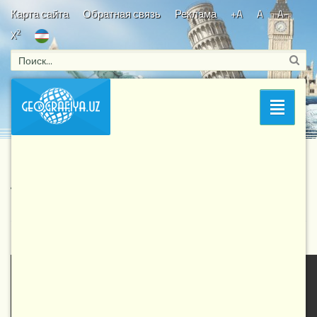
Карта сайта
Обратная связь
Реклама
+A
A
A-
2
X
Bosh sahifa
/
Путешествие по миру
/ Шахрисабз
Раздел
Шахрисабз
2 772
4-11-2017, 14:31
Путешествие по миру