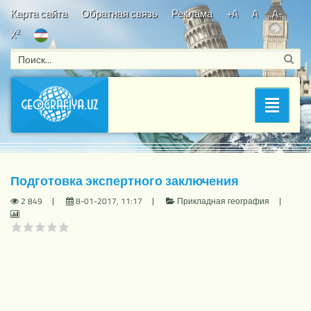
Карта сайта
Обратная связь
Реклама
+A
A
A-
2
X
Bosh sahifa
/
Прикладная география
/ Подготовка
Раздел
экспертного заключения
Подготовка экспертного заключения
2 849
8-01-2017, 11:17
Прикладная география