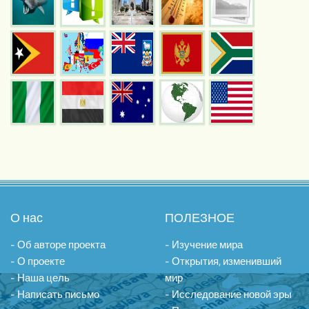
О нас
ПОЛЕЗНОЕ
- Об авторе проекта
- Изучение мира
- О проекте
- Открытия, изменивший
- Наша цель
мир
- Написать письмо
- Исследование новой эры