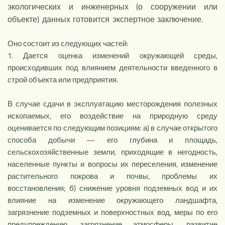
экологических и инженерных (о сооруже­нии или
объекте) данных готовится экспертное заключение.
Оно состоит из следующих частей:
1. Дается оценка изменений окружающей среды,
происходив­ших под влиянием деятельности введенного в
строй объекта или предприятия.
В случае сдачи в эксплуатацию месторождения полезных
ис­копаемых, его воздействие на природную среду
оценивается по следующим позициям: а) в случае открытого
способа добычи — его глубина и площадь,
сельскохозяйственные земли, приходя­щие в негодность,
населенные пункты и вопросы их переселе­ния, изменение
растительного покрова и почвы, проблемы их
восстановления; б) снижение уровня подземных вод и их
влия­ние на изменение окружающего ландшафта,
загрязнение подзем­ных и поверхностных вод, меры по его
предупреждению, загряз­нение атмосферы, развитие