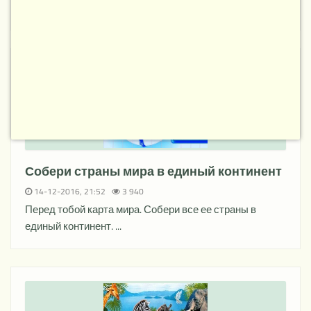
Давайте вспомним вместе с вами географию Европы. ...
Собери страны мира в единый континент
НОВОЕ
14-12-2016, 21:52
3 940
Перед тобой карта мира. Собери все ее страны в
единый континент. ...