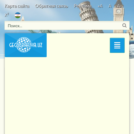
Карта сайта
Обратная связь
Реклама
+A
A
A-
2
X
Bosh sahifa
/
Географические игры
/ Страница 2
Раздел
Игра Тест: Карта Европы
13-05-2017, 23:38
5 246