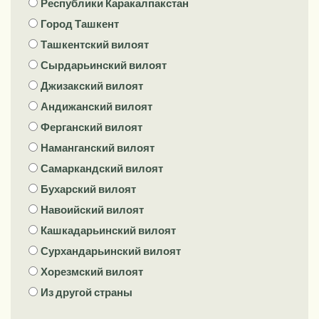
Республики Каракалпакстан
Город Ташкент
Ташкентский вилоят
Сырдарьинский вилоят
Джизакский вилоят
Андижанский вилоят
Ферганский вилоят
Наманганский вилоят
Самаркандский вилоят
Бухарский вилоят
Навоийский вилоят
Кашкадарьинский вилоят
Сурхандарьинский вилоят
Хорезмский вилоят
Из другой страны