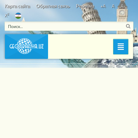
Карта сайта
Обратная связь
Реклама
+A
A
A-
2
X
Bosh sahifa
/
Страны Азии
/ Народная Демократическая
Раздел
Республика Корея