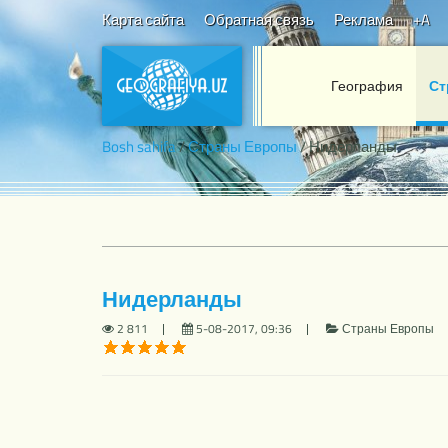
Карта сайта
Обратная связь
Реклама
+A
География
Ст
Bosh sahifa
/
Страны Европы
/ Нидерланды
Нидерланды
2 811
5-08-2017, 09:36
Страны Европы