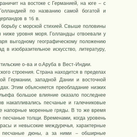
аничит на востоке с Германией, на юге – с
Голландией по названию самой богатой и
ерландов в 16 в.
и борьбу с морской стихией. Свыше половины
я ниже уровня моря. Голландцы отвоевали у
даря выгодному географическому положению
 в изобразительное искусство, литературу,
тильские о-ва и о.Аруба в Вест-Индии.
ого строения. Страна находится в пределах
ной Германии, западной Дании и восточной
дах. Этим объясняется преобладание низких
льефа большое влияние оказало последнее
ов накапливались песчаные и галечниковые
ие напорные моренные гряды. В то же время
 песчаные толщи. Временами, когда уровень
ррасы и невысокие междуречья, характерные
сь песчаные дюны, а за ними – обширные