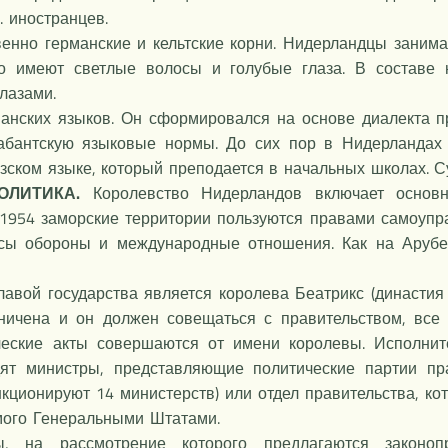
. иностранцев.
енно германские и кельтские корни. Нидерландцы заним
но имеют светлые волосы и голубые глаза. В составе
глазами.
манских языков. Он сформировался на основе диалекта п
абантскую языковые нормы. До сих пор в Нидерландах 
зском языке, который преподается в начальных школах. С
ОЛИТИКА.
Королевство Нидерландов включает основн
 1954 заморские территории пользуются правами самоупр
осы обороны и международные отношения. Как на Арубе,
.
авой государства является королева Беатрикс (династия
аничена и он должен совещаться с правительством, вс
ческие акты совершаются от имени королевы. Исполнит
одят министры, представляющие политические партии п
кционируют 14 министерств) или отдел правительства, ко
мого Генеральными Штатами.
 на рассмотрение которого предлагаются законопро