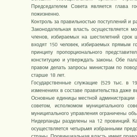
Председателем Совета является глава го
пожизненно.
Контроль за правильностью поступлений и р
Законодательная власть осуществляется м
членов, избираемых на шестилетний срок ш
входят 150 человек, избираемых прямым г
принципу пропорционального представите
конституцию и утверждать законы. Обе пал
правом делать запросы министрам по повод
старше 18 лет.
Государственные служащие (529 тыс. в 1
изменениях в составе правительства даже 
Основные единицы местной администрации –
советом, исполкомом муниципального сов
муниципального управления ограничены об
Нидерланды разделены на 12 провинций. К
осуществляется четырьмя избранными предс
страны. Провинциальная власть имеет право