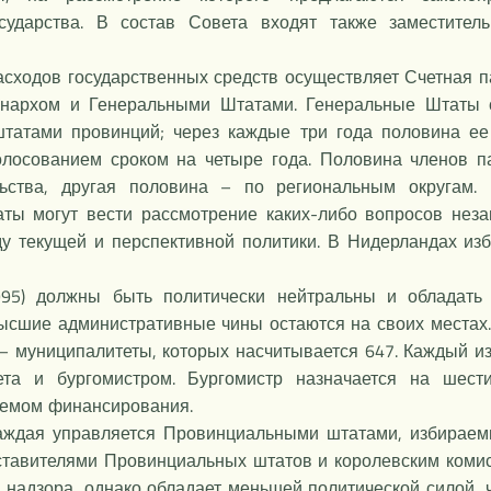
сударства. В состав Совета входят также заместител
асходов государственных средств осуществляет Счетная п
онархом и Генеральными Штатами. Генеральные Штаты с
татами провинций; через каждые три года половина ее
олосованием сроком на четыре года. Половина членов п
льства, другая половина – по региональным округам.
аты могут вести рассмотрение каких-либо вопросов неза
у текущей и перспективной политики. В Нидерландах и
995) должны быть политически нейтральны и обладат
высшие административные чины остаются на своих местах
 муниципалитеты, которых насчитывается 647. Каждый 
ета и бургомистром. Бургомистр назначается на шести
ъемом финансирования.
аждая управляется Провинциальными штатами, избираемы
тавителями Провинциальных штатов и королевским комис
 надзора, однако обладает меньшей политической силой,