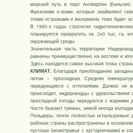
морской путь в порт Антверпен (Бельгия)
Фризскими о-вами, которые окаймляют сев
этими островами и материком, тоже будет о
В 1990-х годах стратегия гидротехническ
планируется превратить ок. 240 тыс. га, 
окружающей среды.
Значительная часть территории Нидерла
равнины преимущественно на востоке и юге 
Здесь находится самая высокая точка страны
КЛИМАТ.
Благодаря преобладанию западных
летом – прохладная. Средняя температу
чередующиеся с оттепелями. Далеко не к
происходит, нидерландцы с удовольствием 
прохладной погоды чередуются с жаркими д
Часто бывают туманы, зимой иногда выпадае
Польдеры, почти полностью используемые 
районах страны распространены в основном
пустоши (низкотравье с кустарничками) и 