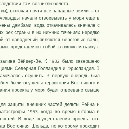
ледствии там возникли болота.
км), включая почти все западные земли – от
голландцы начали отвоевывать у моря еще в
ожены дамбами, вода откачивалась вначале с
х рек страны в их нижних течениях нередко
й от наводнений являются береговые валы,
ами, представляют собой сложную мозаику с
 залива Зёйдер-Зе. К 1932 было завершено
нциями Северная Голландия и Фрисландия. В
амечалось осушить. В первую очередь был
собом были осушены территории Восточного и
ания проекта у моря будет отвоевано свыше
для защиты внешних частей дельты Рейна и
катастрофы 1953, когда во время шторма в
остей. В ходе осуществления проекта все
ав Восточная Шельда, по которому проходит