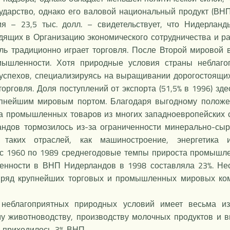
арство, однако его валовой национальный продукт (ВНП)
я – 23,5 тыс. долл. – свидетельствует, что Нидерлан
дящих в Организацию экономического сотрудничества и р
ь традиционно играет торговля. После Второй мировой в
ышленности. Хотя природные условия страны неблагоп
спехов, специализируясь на выращивании дорогостоящих
рговля. Доля поступлений от экспорта (51,5% в 1996) зде
рупнейшим мировым портом. Благодаря выгодному положе
 промышленных товаров из многих западноевропейских 
дов тормозилось из-за ограниченности минерально-сыр
аких отраслей, как машиностроение, энергетика 
 с 1960 по 1989 среднегодовые темпы прироста промышлен
ленности в ВНП Нидерландов в 1998 составляла 23%. Н
и ряд крупнейших торговых и промышленных мировых ко
 неблагоприятных природных условий имеет весьма и
му животноводству, производству молочных продуктов и
98 приходилось 3% ВНП.