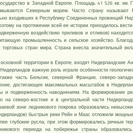
ударство в Западной Европе. Площадь 41 526 кв. км. Гр
омываются Северным морем. Часто страну называют 
льно входивших в Республику Соединенных провинций Нид
оэтому на протяжении всей ее истории приходилось вест
одверженную воздействию приливов и отливов) находитс
етающую промышленность и сельское хозяйство. Благо
торговых стран мира. Страна внесла значительный вклад
основной территории в Европе, входят Нидерландские Ан
идерландов важную роль играли особенности геологическ
акже часть Бельгии, северной Франции, северо-запад
ение, достигающее максимальных масштабов в Нидерлан
ны и подверженность наводнениям. На формирование ре
го на северо-востоке и в центральной части Нидерланд
 краевой зоне ледникового покрова образовались невысок
Нидерландов) быстрые реки Рейн и Маас отложили мощные
лее глубокие русла; при этом формировались речные те
никового периода на побережье страны образовали