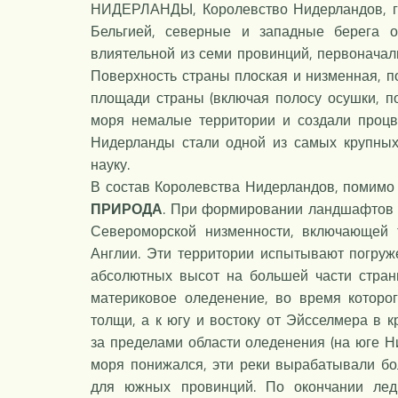
НИДЕРЛАНДЫ, Королевство Нидерландов, гос
Бельгией, северные и западные берега 
влиятельной из семи провинций, первонача
Поверхность страны плоская и низменная, п
площади страны (включая полосу осушки, п
моря немалые территории и создали процв
Нидерланды стали одной из самых крупных 
науку.
В состав Королевства Нидерландов, помимо 
ПРИРОДА
. При формировании ландшафтов Н
Североморской низменности, включающей т
Англии. Эти территории испытывают погруж
абсолютных высот на большей части стра
материковое оледенение, во время которо
толщи, а к югу и востоку от Эйсселмера в
за пределами области оледенения (на юге 
моря понижался, эти реки вырабатывали бо
для южных провинций. По окончании лед