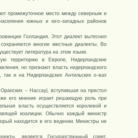
ают промежуточное место между северным и
 населения южных и юго-западных районов
ровинции Голландия. Этот диалект вытеснил
сохраняются многие местные диалекты. Во
уществует литература на этом языке.
ую территорию в Европе, Нидерландские
авления, но признают власть нидерландского
 так и на Нидерландских Антильских о-вах
 Оранских – Нассау), вступившая на престол
е же его мнение играет решающую роль при
ельная власть осуществляется королевой и
равящей коалиции. Обычно каждый министр
торый находится в его ведении. Министры не
екты, является Государственный совет.