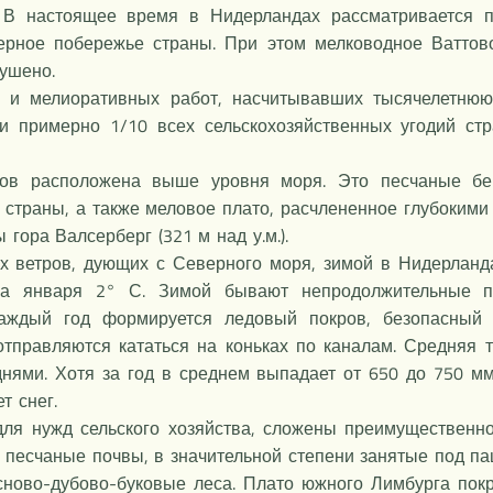
. В настоящее время в Нидерландах рассматривается 
ерное побережье страны. При этом мелководное Ваттов
сушено.
их и мелиоративных работ, насчитывавших тысячелетнюю
или примерно 1/10 всех сельскохозяйственных угодий ст
ндов расположена выше уровня моря. Это песчаные бе
страны, а также меловое плато, расчлененное глубокими
 гора Валсерберг (321 м над у.м.).
 ветров, дующих с Северного моря, зимой в Нидерланда
ра января 2° С. Зимой бывают непродолжительные п
аждый год формируется ледовый покров, безопасный д
отправляются кататься на коньках по каналам. Средняя
нями. Хотя за год в среднем выпадает от 650 до 750 мм 
т снег.
для нужд сельского хозяйства, сложены преимущественн
 песчаные почвы, в значительной степени занятые под па
сосново-дубово-буковые леса. Плато южного Лимбурга пок