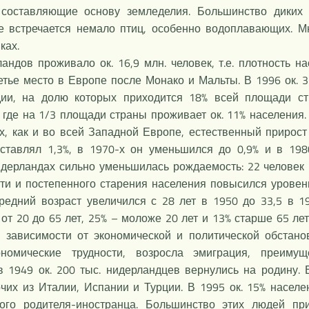
 составляющие основу земледелия. Большинство диких
е встречается немало птиц, особенно водоплавающих. 
ках.
дов проживало ок. 16,9 млн. человек, т.е. плотность на
етье место в Европе после Монако и Мальты. В 1996 ок.
и, на долю которых приходится 18% всей площади ст
 где на 1/3 площади страны проживает ок. 11% населения
, как и во всей Западной Европе, естественный прирост 
ставлял 1,3%, в 1970-х он уменьшился до 0,9% и в 1980
дерландах сильно уменьшилась рождаемость: 22 человек н
ти и постепенного старения населения повысился уровень 
 Средний возраст увеличился с 28 лет в 1950 до 33,5 в 
от 20 до 65 лет, 25% – моложе 20 лет и 13% старше 65 ле
зависимости от экономической и политической обстанов
номические трудности, возросла эмиграция, преим
 1949 ок. 200 тыс. нидерландцев вернулись на родину. В
их из Италии, Испании и Турции. В 1995 ок. 15% населе
го родителя-иностранца. Большинство этих людей при