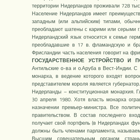
территории Нидерландов проживали 728 тыс
Население Нидерландов имеет преимуществ
западным (или альпийским) типами, обыч
преобладают шатены с карими или серыми 
Нидерландский язык относится к семье гер
преобладавшие в 17 в. фламандскую и бр
Фрисландии часть населения говорит на фри
ГОСУДАРСТВЕННОЕ УСТРОЙСТВО И П
Антильские о-ва и о.Аруба в Вест-Индии. С
монарха, в ведение которого входят вопр
представителем короля является губернатор
Нидерланды – конституционная монархия. Гл
30 апреля 1980. Хотя власть монарха огр
назначении премьер-министра. Все полити
правительством. В состав последнего вх
получает свой портфель (в Нидерландах фун
должны быть членами парламента, называе
Высшим совещательным органом страны,