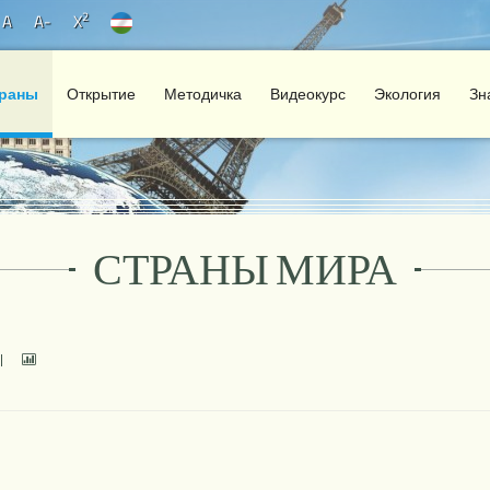
2
A
A-
X
раны
Открытие
Методичка
Видеокурс
Экология
Зн
СТРАНЫ МИРА