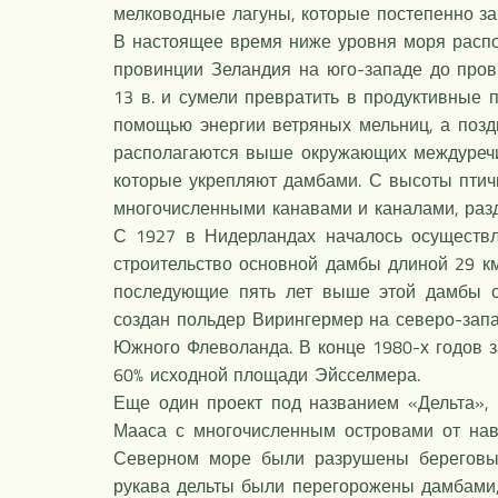
мелководные лагуны, которые постепенно з
В настоящее время ниже уровня моря распол
провинции Зеландия на юго-западе до пров
13 в. и сумели превратить в продуктивные 
помощью энергии ветряных мельниц, а позд
располагаются выше окружающих междуречи
которые укрепляют дамбами. С высоты птич
многочисленными канавами и каналами, ра
С 1927 в Нидерландах началось осуществл
строительство основной дамбы длиной 29 к
последующие пять лет выше этой дамбы о
создан польдер Вирингермер на северо-запа
Южного Флеволанда. В конце 1980-х годов 
60% исходной площади Эйсселмера.
Еще один проект под названием «Дельта»,
Мааса с многочисленным островами от нав
Северном море были разрушены береговые
рукава дельты были перегорожены дамбами,