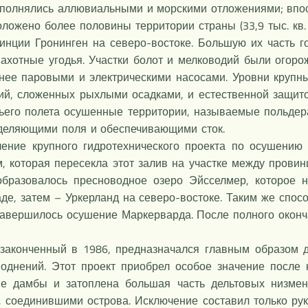
аполнялись аллювиальными и морскими отложениями; впос
ожено более половины территории страны (33,9 тыс. кв. 
инции Гронинген на северо-востоке. Большую их часть 
пахотные угодья. Участки болот и мелководий были огор
нее паровыми и электрическими насосами. Уровни крупны
й, сложенных рыхлыми осадками, и естественной защито
ьего полета осушенные территории, называемые польдер
зделяющими поля и обеспечивающими сток.
ение крупного гидротехнического проекта по осушению
м, которая пересекла этот залив на участке между прови
бразовалось пресноводное озеро Эйсселмер, которое н
де, затем – Уркерланд на северо-востоке. Таким же спо
завершилось осушение Маркерварда. После полного оконч
 законченный в 1986, предназначался главным образом 
однений. Этот проект приобрел особое значение после 
 дамбы и затоплена большая часть дельтовых низменн
 соединившими острова. Исключение составил только рук