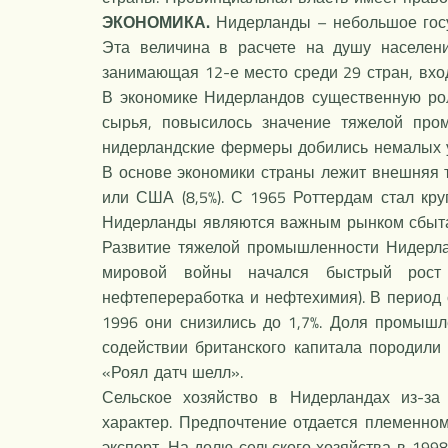
ЭКОНОМИКА.
Нидерланды – небольшое госуд
Эта величина в расчете на душу населени
занимающая 12-е место среди 29 стран, вхо
В экономике Нидерландов существенную рол
сырья, повысилось значение тяжелой пром
нидерландские фермеры добились немалых у
В основе экономики страны лежит внешняя то
или США (8,5%). С 1965 Роттердам стал к
Нидерланды являются важным рынком сбыта
Развитие тяжелой промышленности Нидерлан
мировой войны начался быстрый рост т
нефтепереработка и нефтехимия). В период
1996 они снизились до 1,7%. Доля промыш
содействии британского капитала породил
«Роял датч шелл».
Сельское хозяйство в Нидерландах из-за
характер. Предпочтение отдается племенно
экспорт. На долю сельского хозяйства в 19